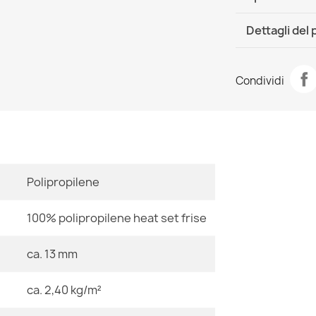
DHL / GLS In
Dettagli del
Scheda tecnic
Tappeto PAIN
Condividi
52,90 €
Stanza
Dimensioni
Polipropilene
Tappeto SKET
66,90 €
Colore
100% polipropilene heat set frise
Tessuto
ca. 13 mm
Forma
ca. 2,40 kg/m²
Tappeto PAIN
Motivo
11,90 €