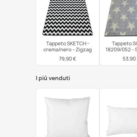
Tappeto SKETCH -
Tappeto S
crema/nero - Zigzag
18209/052 - 
79,90 €
53,90
I più venduti