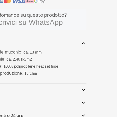
domande su questo prodotto?
crivici su WhatsApp
expand_more
del mucchio:
ca. 13 mm
le:
ca. 2,40 kg/m2
e:
100% polipropilene heat set frise
 produzione:
Turchia
expand_more
expand_more
Scrivi per primo una recensione
expand_more
ntro 24 ore