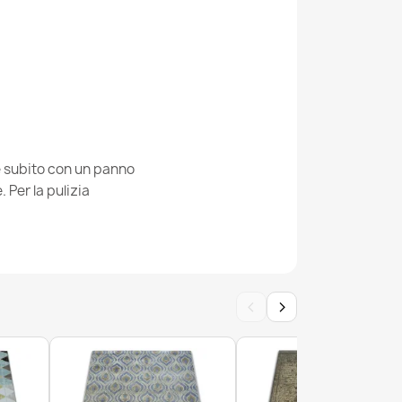
H - FA68 grigio/crema - Stelline Stelle
CH - FA66 grigio/bianco - Zigzag
ie subito con un panno
Per la pulizia
CH - crema/grigio - Quadri Ruta
‹
›