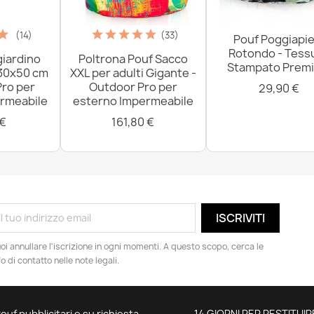
(14)
(33)
Pouf Poggiapie
Rotondo - Tess
giardino
Poltrona Pouf Sacco
Stampato Prem
 30x50 cm
XXL per adulti Gigante -
Pro per
Outdoor Pro per
29,90 €
rmeabile
esterno Impermeabile
 €
161,80 €
oi annullare l'iscrizione in ogni momenti. A questo scopo, cerca le
fo di contatto nelle note legali.
ouf pubblicitari e su richiesta
14 GIORNI PER RESTITUIR