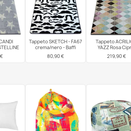
CANDI
Tappeto SKETCH - FA67
Tappeto ACRIL
STELLINE
crema/nero - Baffi
YAZZ Rosa Cipr
 €
80,90 €
219,90 €