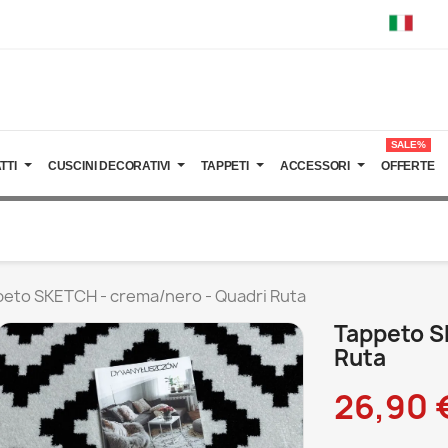
SALE%
TTI
CUSCINI DECORATIVI
TAPPETI
ACCESSORI
OFFERTE
eto SKETCH - crema/nero - Quadri Ruta
Tappeto S
Ruta
26,90 