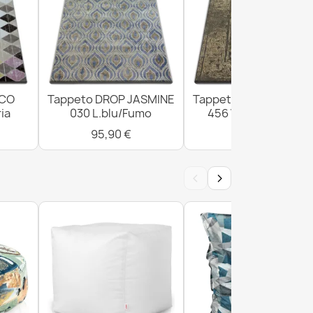
ICO
Tappeto DROP JASMINE
Tappeto DROP JASMI
ia
030 L.blu/Fumo
456 Vizon/D.beige
95,90 €
300,90 €
‹
›