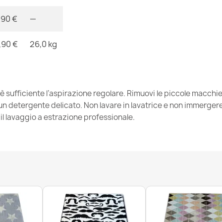
Tappeto SKETC
117,90 €
,90 €
—
,90 €
26,0 kg
Tappeto SKET
66,90 €
 è sufficiente l’aspirazione regolare. Rimuovi le piccole macch
 detergente delicato. Non lavare in lavatrice e non immergere. 
l lavaggio a estrazione professionale.
Tappeto SKET
79,90 €