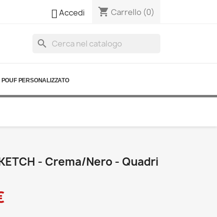
shopping_cart

Carrello
(0)
Accedi
search
POUF PERSONALIZZATO
KETCH - Crema/nero - Quadri
€