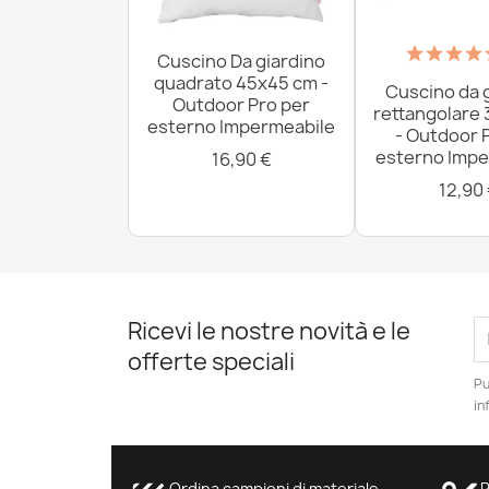
Cuscino Da giardino
quadrato 45x45 cm -
Cuscino da 
Outdoor Pro per
rettangolare
esterno Impermeabile
- Outdoor 
esterno Impe
16,90 €
12,90
Ricevi le nostre novità e le
offerte speciali
Pu
in
Ordina campioni di materiale
P