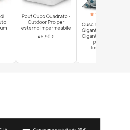
(18)
di
Pouf Cubo Quadrato -
uto
Outdoor Pro per
Cuscino da Paviment
ium
esterno Impermeabile
Gigante XXL per adult
Gigante - Outdoor Pr
45,90 €
per esterno
Impermeabile
161,80 €
E LA
Consegna gratuita da 85 €