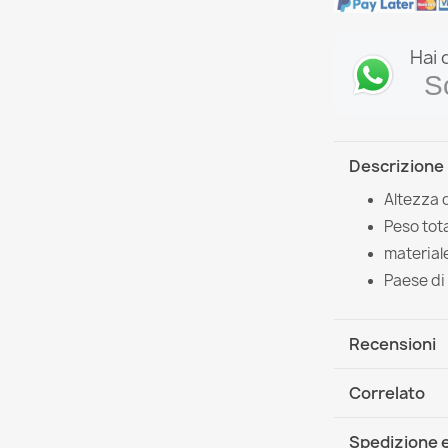
Hai 
S
Descrizione
Altezza 
Peso tota
material
Paese di
Recensioni
Correlato
Spedizione e