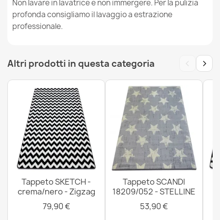
Non lavare in lavatrice e non immergere. Per la pulizia
profonda consigliamo il lavaggio a estrazione
professionale.
Tappeto SOFTY cerchio un colore nero
42,90 €
‹
›
Altri prodotti in questa categoria
Tappeto SOFTY cerchio un colore beige
42,90 €
Tappeto SKETCH -
Tappeto SCANDI
crema/nero - Zigzag
18209/052 - STELLINE
79,90 €
53,90 €