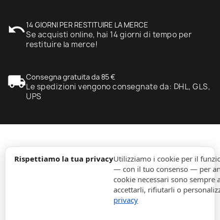
undo
14 GIORNI PER RESTITUIRE LA MERCE
Se acquisti online, hai 14 giorni di tempo per
restituire la merce!
local_shipping
Consegna gratuita da 85 €
Le spedizioni vengono consegnate da: DHL, GLS,
UPS
expand_more
Informazione
Rispettiamo la tua privacy
Utilizziamo i cookie per il fun
— con il tuo consenso — per ana
cookie necessari sono sempre att
expand_more
Ordini
accettarli, rifiutarli o personaliz
privacy
expand_more
Per Aziende