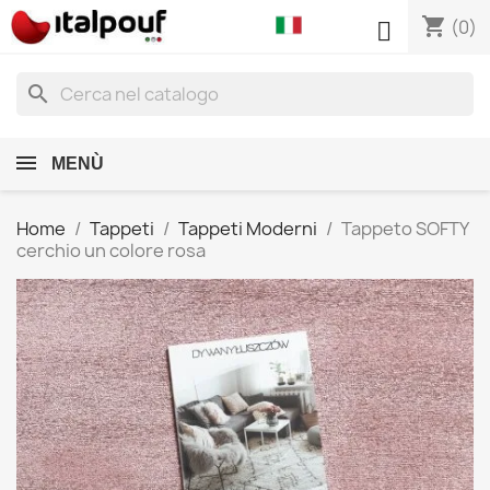
shopping_cart

(0)
search
MENÙ
Home
Tappeti
Tappeti Moderni
Tappeto SOFTY
cerchio un colore rosa