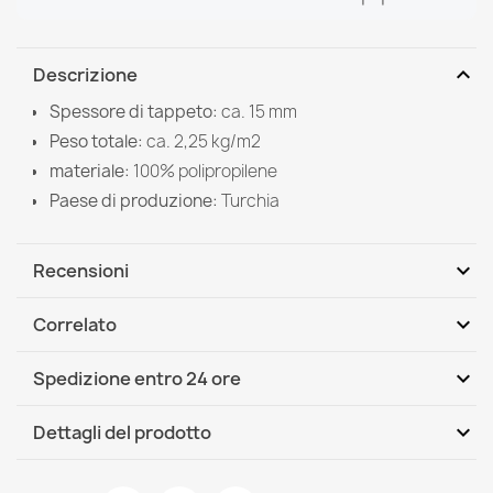
expand_more
Descrizione
Spessore di tappeto:
ca. 15 mm
Peso totale:
ca. 2,25 kg/m2
materiale:
100% polipropilene
Paese di produzione:
Turchia
expand_more
Recensioni
expand_more
Correlato
Scrivi per primo una recensione
expand_more
Spedizione entro 24 ore
DHL / GLS International
Mer, 12.08 - Lun, 17.08
expand_more
Dettagli del prodotto
Scheda tecnica