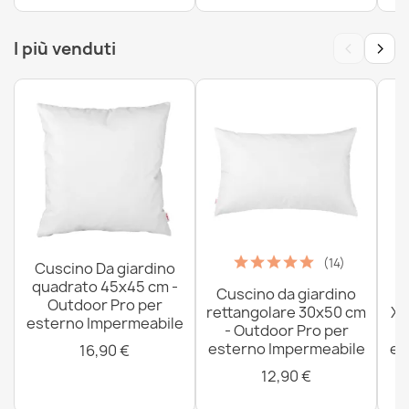
‹
›
I più venduti
(14)
Cuscino Da giardino
quadrato 45x45 cm -
Cuscino da giardino
P
Outdoor Pro per
rettangolare 30x50 cm
XX
esterno Impermeabile
- Outdoor Pro per
esterno Impermeabile
es
16,90 €
12,90 €