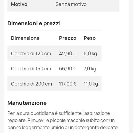
MPN
Kabis_17972
Motivo
Senza motivo
Tappeto SOFTY cerchio un colore forest verde
42,90 €
Dimensioni e prezzi
Dimensione
Prezzo
Peso
Cerchio di 120 cm
42,90 €
5,0 kg
Tappeto SOFTY cerchio un colore blu scuro
42,90 €
Cerchio di 150 cm
66,90 €
7,0 kg
Cerchio di 200 cm
117,90 €
11,0 kg
Manutenzione
Tappeto SOFTY cerchio un colore crema
42,90 €
Per la cura quotidiana è sufficiente l’aspirazione
regolare. Rimuovi le piccole macchie subito con un
panno leggermente umido o un detergente delicato.