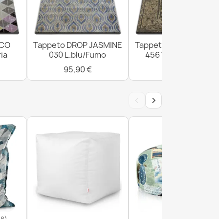
ICO
Tappeto DROP JASMINE
Tappeto DROP JASMI
ia
030 L.blu/Fumo
456 Vizon/D.beige
95,90 €
300,90 €
‹
›
18)