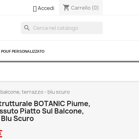
shopping_cart

Carrello
(0)
Accedi
search
POUF PERSONALIZZATO
balcone, terrazzo - blu scuro
trutturale BOTANIC Piume,
ssuto Piatto Sul Balcone,
 Blu Scuro
€