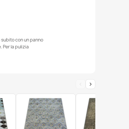
turale BOTANIC Foglie piatto sul balcone,
gio
ie subito con un panno
Per la pulizia
turale BOTANIC 65239 fiori, tessuto piatto sul
azzo - grigio
‹
›
turale BOTANIC 65245 Monstera se ne va sul
azzo - grigio