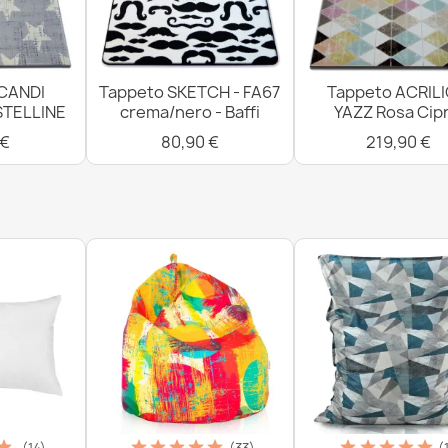
28,90 €
CANDI
Tappeto SKETCH - FA67
Tappeto ACRIL
STELLINE
crema/nero - Baffi
YAZZ Rosa Cipr
 €
80,90 €
219,90 €
(14)
(33)
(