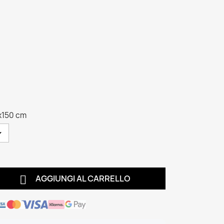
x150 cm

AGGIUNGI AL CARRELLO