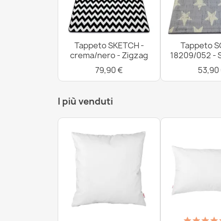
Tappeto SKETCH -
Tappeto S
crema/nero - Zigzag
18209/052 - 
79,90 €
53,90
I più venduti