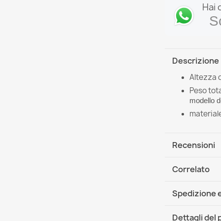
Hai 
S
Descrizione
Altezza 
Peso tota
modello d
material
Recensioni
Correlato
Spedizione e
DHL / GLS In
Dettagli del