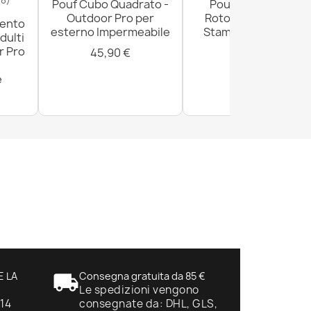
Pouf Cubo Quadrato -
Pouf Poggiapiedi
Outdoor Pro per
Rotondo - Tessuto
mento
esterno Impermeabile
Stampato Premium
dulti
r Pro
45,90 €
29,90 €
e
E LA
local_shipping
Consegna gratuita da 85 €
Le spedizioni vengono
 14
consegnate da: DHL, GLS,