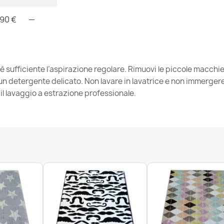
,90 €
—
Tappeto strut
terrazzo - gri
28,90 €
 è sufficiente l’aspirazione regolare. Rimuovi le piccole macch
 detergente delicato. Non lavare in lavatrice e non immergere. 
l lavaggio a estrazione professionale.
Tappeto strut
balcone, terr
28,90 €
Tappeto strut
balcone, terr