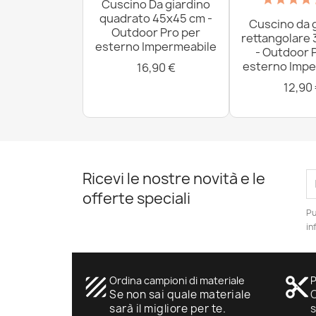
Cuscino Da giardino
quadrato 45x45 cm -
Cuscino da 
Outdoor Pro per
rettangolare
esterno Impermeabile
- Outdoor 
esterno Impe
16,90 €
12,90
Ricevi le nostre novità e le
offerte speciali
Pu
in
texture
Ordina campioni di materiale
content_cut
P
Se non sai quale materiale
O
sarà il migliore per te.
s