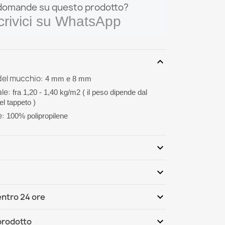
domande su questo prodotto?
crivici su WhatsApp
expand_more
del mucchio:
4 mm e 8 mm
le:
fra 1,20 - 1,40 kg/m2 ( il peso dipende dal
el tappeto )
e:
100% polipropilene
expand_more
expand_more
Scrivi per primo una recensione
expand_more
ntro 24 ore
ternational
Mer, 12.08 - Lun, 17.08
expand_more
 prodotto