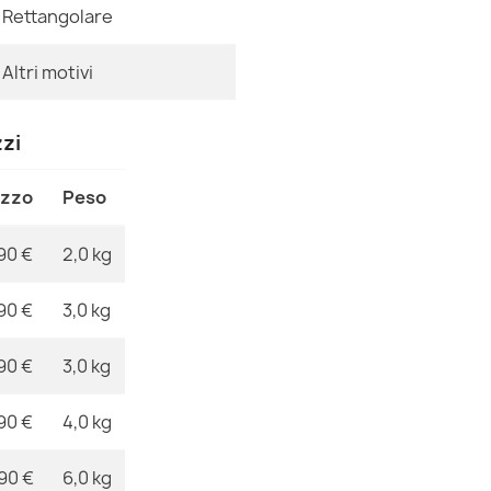
28,90 €
Riferimenti Spe
Rettangolare
Ean13
Altri motivi
MPN
zzi
Tappeto strut
balcone, terr
ezzo
Peso
28,90 €
90 €
2,0 kg
90 €
3,0 kg
Tappeto strut
90 €
3,0 kg
balcone, terr
28,90 €
90 €
4,0 kg
,90 €
6,0 kg