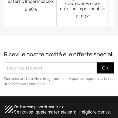
esterno Impermeabile
- Outdoor Pro per
esterno Impermeabile
es
16,90 €
12,90 €
Ricevi le nostre novità e le offerte speciali
Puoi annullare l'iscrizione in ogni momenti. A questo scopo, cerca le info
di contatto nelle note legali.
texture
Ordina campioni di materiale
Se non sai quale materiale sarà il migliore per te.