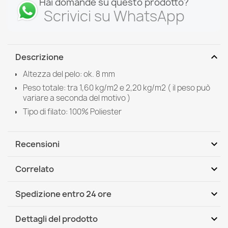
Hai domande su questo prodotto?
Scrivici su WhatsApp
expand_more
Descrizione
Altezza del pelo: ok. 8 mm
Peso totale: tra 1,60 kg/m2 e 2,20 kg/m2 ( il peso può
variare a seconda del motivo )
Tipo di filato: 100% Poliester
expand_more
Recensioni
expand_more
Correlato
Scrivi per primo una recensione
expand_more
Spedizione entro 24 ore
DHL / GLS International
Gio, 13.08 - Mar, 18.08
expand_more
Dettagli del prodotto