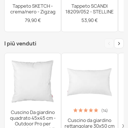
Tappeto SKETCH -
Tappeto SCANDI
crema/nero - Zigzag
18209/052 - STELLINE
Tappeto TINE 75312A Tronco d'albero, legno - moderno,
forma irregolare terracotta / blu
79,90 €
53,90 €
411,90 €
‹
›
I più venduti
Tappeto TINE 75313C Roccia, pietra - moderno, forma
irregolare grigio scuro / grigio chiaro
276,90 €
(14)
Cuscino Da giardino
Tappeto FUN Napkin tovagliolo cerchio - verde
quadrato 45x45 cm -
Cuscino da giardino
P
47,90 €
Outdoor Pro per
rettangolare 30x50 cm
XX