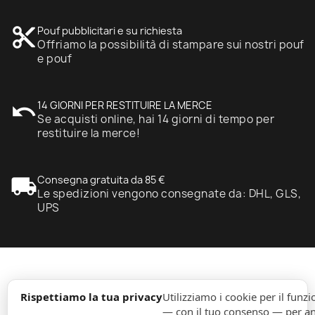
content_cut
Pouf pubblicitari e su richiesta
Offriamo la possibilità di stampare sui nostri pouf
e pouf
undo
14 GIORNI PER RESTITUIRE LA MERCE
Se acquisti online, hai 14 giorni di tempo per
restituire la merce!
local_shipping
Consegna gratuita da 85 €
Le spedizioni vengono consegnate da: DHL, GLS,
UPS
expand_more
Informazione
Rispettiamo la tua privacy
Utilizziamo i cookie per il fun
— con il tuo consenso — per ana