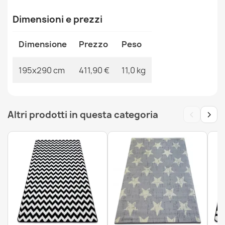
MPN
Kabis_15505
Dimensioni e prezzi
Dimensione
Prezzo
Peso
Tappeto TINE 75417B Pietra, roccia - moderno, forma
195x290 cm
411,90 €
11,0 kg
irregolare crema / grigio
276,90 €
‹
›
Altri prodotti in questa categoria
Tappeto TINE 75313B Pietra, roccia - moderno, forma
irregolare grigio scuro / grigio chiaro
411,90 €