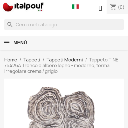
shopping_cart

(0)
search
MENÙ
Home
Tappeti
Tappeti Moderni
Tappeto TINE
75426A Tronco d'albero legno - moderno, forma
irregolare crema / grigio