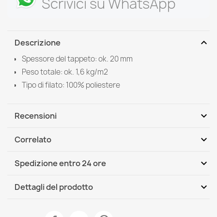
Scrivici su WhatsApp
expand_more
Descrizione
Spessore del tappeto: ok. 20 mm
Peso totale: ok. 1,6 kg/m2
Tipo di filato: 100% poliestere
expand_more
Recensioni
expand_more
Correlato
Scrivi per primo una recensione
expand_more
Spedizione entro 24 ore
DHL / GLS International
Mer, 12.08 - Lun, 17.08
expand_more
Dettagli del prodotto
Scheda tecnica
Tappeto VISCO blu scuro 10 morbido, IMITAZIONE PELO