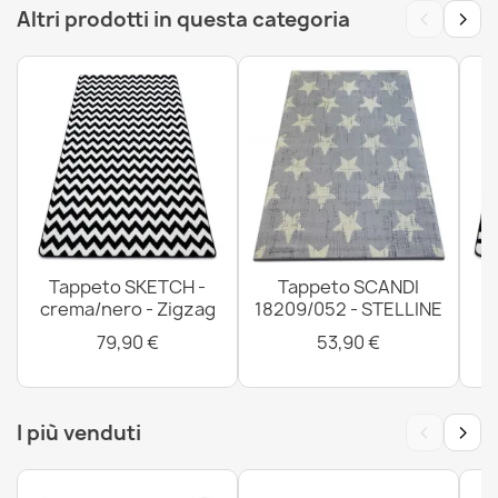
‹
›
Altri prodotti in questa categoria
su gomma - marrone
31,90 €
Tappeto VISCO Cerchio argento 3 morbido, IMITAZIONE
PELLICCIA CONIGLIO
66,90 €
Tappeto SKETCH -
Tappeto SCANDI
crema/nero - Zigzag
18209/052 - STELLINE
79,90 €
53,90 €
Zerbino BH DM001 con inserto lavabile intercambiabile,
antiscivolo, esterno, interno - argento
‹
›
I più venduti
27,90 €