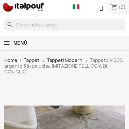
shopping_cart

(0)
search
MENÙ
Home
Tappeti
Tappeti Moderni
Tappeto VISCO
argento 3 in peluche, IMITAZIONE PELLICCIA DI
CONIGLIO