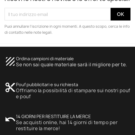
Puoi annullare l'iscrizione in ogni momenti. A questo scopo, cerca le info
di contatto nelle note legali.
texture
Ordina campioni di materiale
Se non sai quale materiale sarà il migliore per te.
content_cut
Pouf pubblicitari e su richiesta
Offriamo la possibilità di stampare sui nostri pouf
e pouf
undo
14 GIORNI PER RESTITUIRE LA MERCE
Se acquisti online, hai 14 giorni di tempo per
restituire la merce!