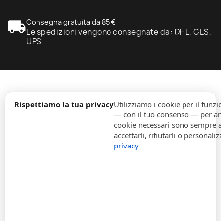
local_shipping
Consegna gratuita da 85 €
Le spedizioni vengono consegnate da: DHL, GLS,
UPS
expand_more
Informazione
Rispettiamo la tua privacy
Utilizziamo i cookie per il fun
— con il tuo consenso — per ana
cookie necessari sono sempre att
expand_more
Ordini
accettarli, rifiutarli o personaliz
privacy
expand_more
Per Aziende
expand_more
Rimani aggiornato
expand_more
Informazione di magazzino