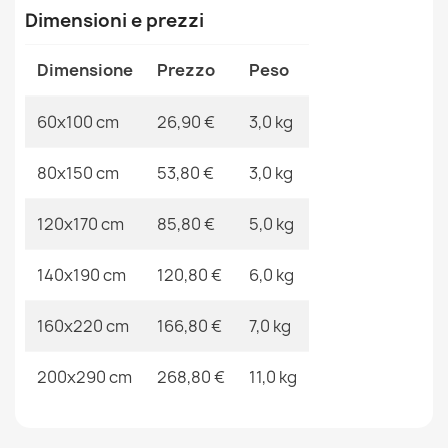
Ean13
2000000116457
Dimensioni e prezzi
MPN
Kabis_19815
Dimensione
Prezzo
Peso
Zerbino BH 234 Linea, antiscivolo, esterno, interno, su
gomma - marrone
60x100 cm
26,90 €
3,0 kg
11,90 €
80x150 cm
53,80 €
3,0 kg
120x170 cm
85,80 €
5,0 kg
Tappeto VISCO grigio scuro 5 morbido, IMITAZIONE
140x190 cm
120,80 €
6,0 kg
PELO CONIGLIO
26,90 €
160x220 cm
166,80 €
7,0 kg
200x290 cm
268,80 €
11,0 kg
Zerbino BH NT004 Boho, antiscivolo, esterno, interno,