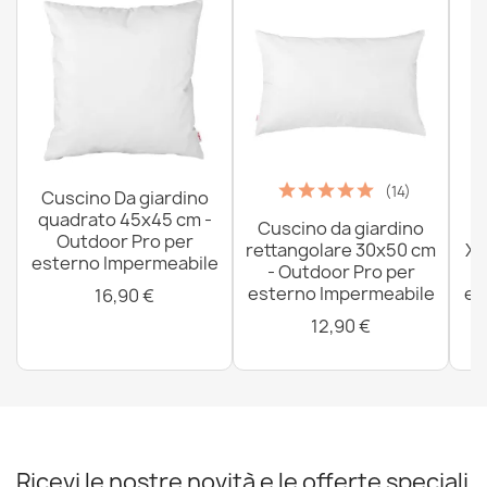
(14)
Cuscino Da giardino
quadrato 45x45 cm -
Cuscino da giardino
P
Outdoor Pro per
rettangolare 30x50 cm
XX
esterno Impermeabile
- Outdoor Pro per
esterno Impermeabile
es
16,90 €
12,90 €
Ricevi le nostre novità e le offerte speciali