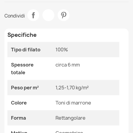
Scheda tecnica
Zerbino BH 110 Chiave Greca Semicerchio antiscivolo,
Condividi
esterno, interno, su gomma - argento
Stanza
Salotto
14,90 €
Specifiche
Dimensioni
40x70 Cm
Tipo di filato
100%
Colore
Toni Di Marrone
Tessuto
Polipropilene
Zerbino BH 107 Griglia antiscivolo, esterno, interno, su
Spessore
circa 6 mm
gomma - argento
totale
14,90 €
Forma
Rettangolare
Peso per m²
1,25-1,70 kg/m²
Motivo
Geometrico
Colore
Toni di marrone
Riferimenti Specifici
Forma
Rettangolare
Zerbino BH 110 Chiave Greca mezzaluna antiscivolo,
Ean13
2000000116167
esterno, interno, con sottofondo in gomma - marrone
14,90 €