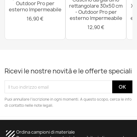
Outdoor Pro per
rettangolare 30x50 cm
XX
esterno Impermeabile
- Outdoor Pro per
esterno Impermeabile
es
16,90 €
12,90 €
Ricevi le nostre novità e le offerte speciali
Puoi annullare l'iscrizione in ogni momenti. A questo scopo, cerca le info
di contatto nelle note legali.
texture
Ordina campioni di materiale