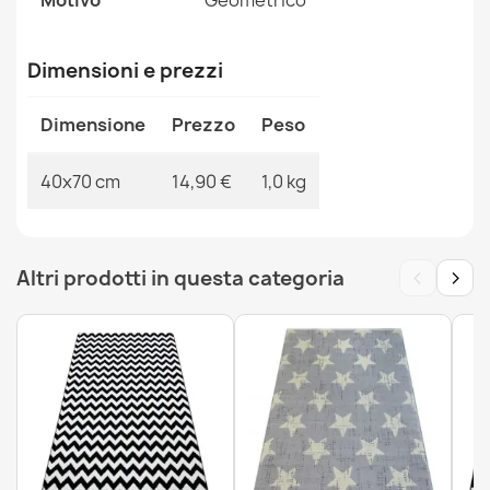
Motivo
Geometrico
MPN
Kabis_19783
Dimensioni e prezzi
Dimensione
Prezzo
Peso
Tappeto BH 224W Welcome, antiscivolo, esterno,
interno, su gomma - marrone
40x70 cm
14,90 €
1,0 kg
14,90 €
‹
›
Altri prodotti in questa categoria
Zerbino BH 103W mezzaluna antiscivolo, esterno,
interno, con sottofondo in gomma - argento
14,90 €