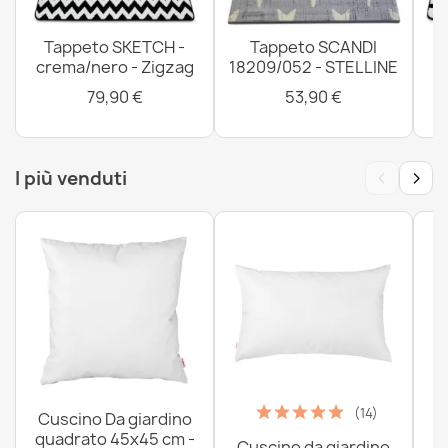
Zerbino BH 701 Pietre, antiscivolo, esterno, interno, su
Tappeto SKETCH -
Tappeto SCANDI
gomma - marrone
crema/nero - Zigzag
18209/052 - STELLINE
14,90 €
79,90 €
53,90 €
‹
›
I più venduti
Zerbino BH 222 Pietre, antiscivolo, esterno, interno, su
gomma - marrone
14,90 €
Zerbino BH 701 Pietre, antiscivolo, esterno, interno, su
(14)
Cuscino Da giardino
gomma - argento
quadrato 45x45 cm -
14,90 €
Cuscino da giardino
P