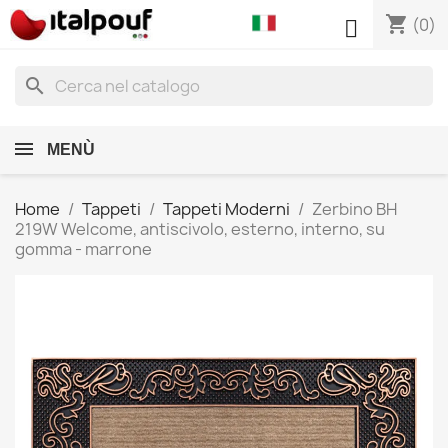
shopping_cart

(0)
search
MENÙ
Home
Tappeti
Tappeti Moderni
Zerbino BH
219W Welcome, antiscivolo, esterno, interno, su
gomma - marrone