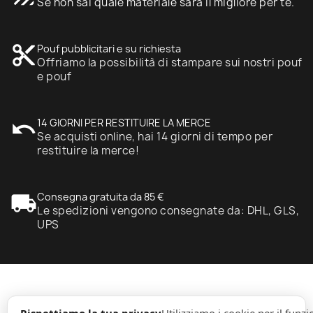
Se non sai quale materiale sarà il migliore per te.
content_cut
Pouf pubblicitari e su richiesta
Offriamo la possibilità di stampare sui nostri pouf
e pouf
undo
14 GIORNI PER RESTITUIRE LA MERCE
Se acquisti online, hai 14 giorni di tempo per
restituire la merce!
local_shipping
Consegna gratuita da 85 €
Le spedizioni vengono consegnate da: DHL, GLS,
UPS
expand_more
Informazione