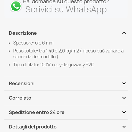
Hai domande su questo prodotto?
Scrivici su WhatsApp
expand_more
Descrizione
Spessore: ok. 6 mm
Peso totale: tra 1,40 e 2,0 kg/m2 ( il peso può variare a
seconda del modello )
Tipo di filato: 100% recyklingowany PVC
expand_more
Recensioni
expand_more
Correlato
Scrivi per primo una recensione
expand_more
Spedizione entro 24 ore
DHL / GLS International
Mer, 12.08 - Lun, 17.08
expand_more
Dettagli del prodotto