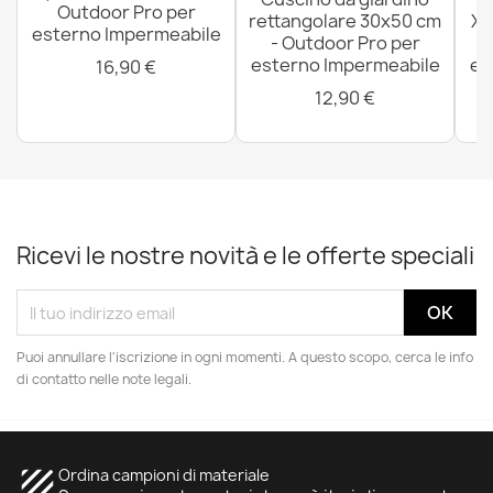
Outdoor Pro per
rettangolare 30x50 cm
XX
esterno Impermeabile
- Outdoor Pro per
esterno Impermeabile
es
16,90 €
12,90 €
Ricevi le nostre novità e le offerte speciali
Puoi annullare l'iscrizione in ogni momenti. A questo scopo, cerca le info
di contatto nelle note legali.
texture
Ordina campioni di materiale