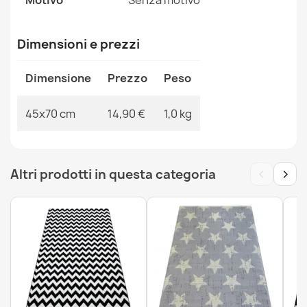
Motivo
Senza motivo
MPN
Kabis_19797
Dimensioni e prezzi
Dimensione
Prezzo
Peso
Zerbino BH 229 Righe, antiscivolo, esterno, interno, su
gomma - argento
45x70 cm
14,90 €
1,0 kg
14,90 €
‹
›
Altri prodotti in questa categoria
Zerbino BH 222 Pietre, antiscivolo, esterno, interno, su
gomma - argento
14,90 €