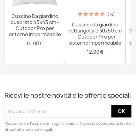
(14)
Cuscino Da giardino
quadrato 45x45 cm -
Cuscino da giardino
P
Outdoor Pro per
rettangolare 30x50 cm
XX
esterno Impermeabile
- Outdoor Pro per
esterno Impermeabile
es
16,90 €
12,90 €
Ricevi le nostre novità e le offerte speciali
Puoi annullare l'iscrizione in ogni momenti. A questo scopo, cerca le info
di contatto nelle note legali.