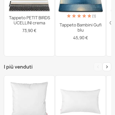
26,90 €
(1)
Tappeto PETIT BIRDS
UCELLINI crema
CO
Tappeto Bambini Gufi
blu
73,90 €
45,90 €
‹
›
I più venduti