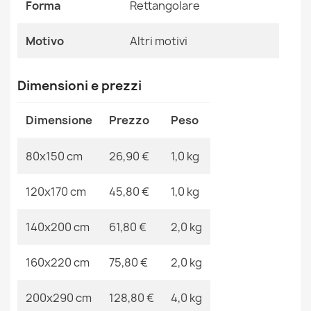
Forma
Rettangolare
Riferimenti Specifici
Motivo
Altri motivi
Ean13
2000000119656
MPN
Kabis_20949
Dimensioni e prezzi
Tappeto lavabile BAMBINO Città, strade per bambini
antiscivolo - beige / grigio
Dimensione
Prezzo
Peso
26,90 €
80x150 cm
26,90 €
1,0 kg
120x170 cm
45,80 €
1,0 kg
Tappeto lavabile BAMBINO Villaggio, strade per bambini
140x200 cm
61,80 €
2,0 kg
antiscivolo - verde / marrone
26,90 €
160x220 cm
75,80 €
2,0 kg
200x290 cm
128,80 €
4,0 kg