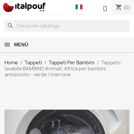
shopping_cart

(0)
search
MENÙ
Home
Tappeti
Tappeti Per Bambini
Tappeto
lavabile BAMBINO Animali, Africa per bambini
antiscivolo - verde / marrone