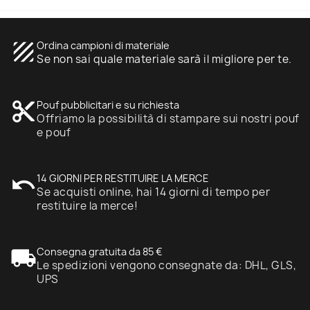
texture
Ordina campioni di materiale
Se non sai quale materiale sarà il migliore per te.
content_cut
Pouf pubblicitari e su richiesta
Offriamo la possibilità di stampare sui nostri pouf
e pouf
undo
14 GIORNI PER RESTITUIRE LA MERCE
Se acquisti online, hai 14 giorni di tempo per
restituire la merce!
local_shipping
Consegna gratuita da 85 €
Le spedizioni vengono consegnate da: DHL, GLS,
UPS