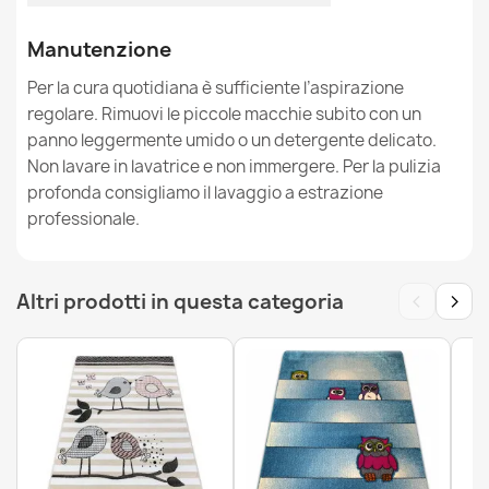
Manutenzione
Tappeto lavabile BAMBINO Animali, numeri per bambini
antiscivolo - grigio / giallo
Per la cura quotidiana è sufficiente l’aspirazione
26,90 €
regolare. Rimuovi le piccole macchie subito con un
panno leggermente umido o un detergente delicato.
Non lavare in lavatrice e non immergere. Per la pulizia
profonda consigliamo il lavaggio a estrazione
professionale.
Tappeto lavabile BAMBINO Aeroporto, aerei per bambini
antiscivolo - verde / grigio
26,90 €
‹
›
Altri prodotti in questa categoria
Tappeto lavabile BAMBINO Punti per bambini antiscivolo
- bianca / marrone