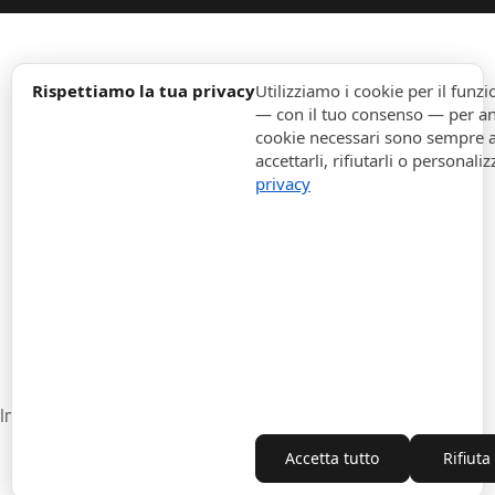
expand_more
Informazione
Rispettiamo la tua privacy
Utilizziamo i cookie per il fun
— con il tuo consenso — per ana
cookie necessari sono sempre att
expand_more
Ordini
accettarli, rifiutarli o personaliz
privacy
expand_more
Per Aziende
expand_more
Rimani aggiornato
expand_more
Informazione di magazzino
Impostazioni cookie
Recesso dal contratto
Accetta tutto
Rifiuta
Copyright © 2010-2026 ITALPOUF®