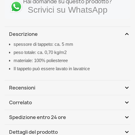
Hai domande su questo prodotto?
Scrivici su WhatsApp
expand_more
Descrizione
spessore di tappeto: ca. 5 mm
peso totale: ca. 0,70 kg/m2
materiale: 100% poliesteree
Il tappeto può essere lavato in lavatrice
expand_more
Recensioni
expand_more
Correlato
Scrivi per primo una recensione
expand_more
Spedizione entro 24 ore
DHL / GLS International
Lun, 10.08 - Gio, 13.08
expand_more
Dettagli del prodotto