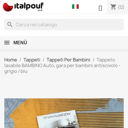
shopping_cart

(0)
search
MENÙ
Home
Tappeti
Tappeti Per Bambini
Tappeto
lavabile BAMBINO Auto, gara per bambini antiscivolo -
grigio / blu