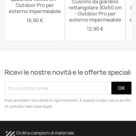
Cuscino da giardino
P
Outdoor Pro per
rettangolare 30x50 cm
XX
esterno Impermeabile
- Outdoor Pro per
esterno Impermeabile
es
16,90 €
12,90 €
Ricevi le nostre novità e le offerte speciali
Puoi annullare l'iscrizione in ogni momenti. A questo scopo, cerca le info
di contatto nelle note legali.
texture
Ordina campioni di materiale