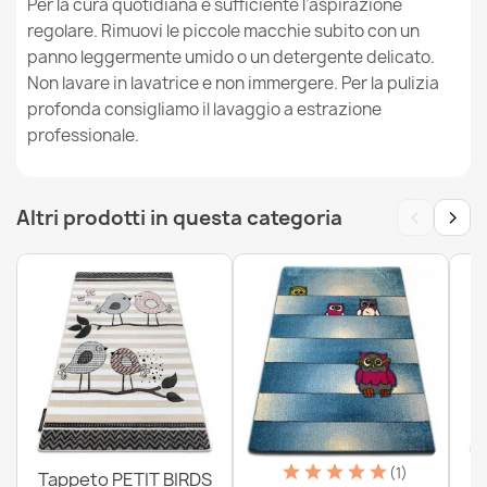
Per la cura quotidiana è sufficiente l’aspirazione
Tappeto lavabile BAMBINO Orsacchiotto, il pilota per
regolare. Rimuovi le piccole macchie subito con un
bambini antiscivolo - blu / marrone
panno leggermente umido o un detergente delicato.
26,90 €
Non lavare in lavatrice e non immergere. Per la pulizia
profonda consigliamo il lavaggio a estrazione
professionale.
‹
›
Altri prodotti in questa categoria
Tappeto lavabile BAMBINO cerchio Punti per bambini
antiscivolo - bianca / marrone
18,90 €
Tappeto lavabile BAMBINO Animali, Barca per bambini
antiscivolo - blu / marrone
26,90 €
(1)
Tappeto PETIT BIRDS