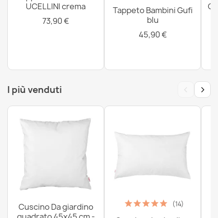
UCELLINI crema
CO
Tappeto Bambini Gufi
blu
73,90 €
45,90 €
‹
›
I più venduti
(14)
Cuscino Da giardino
quadrato 45x45 cm -