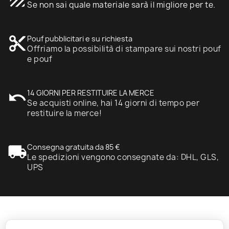
Se non sai quale materiale sarà il migliore per te.
content_cut
Pouf pubblicitari e su richiesta
Offriamo la possibilità di stampare sui nostri pouf
e pouf
undo
14 GIORNI PER RESTITUIRE LA MERCE
Se acquisti online, hai 14 giorni di tempo per
restituire la merce!
local_shipping
Consegna gratuita da 85 €
Le spedizioni vengono consegnate da: DHL, GLS,
UPS
expand_more
Informazione