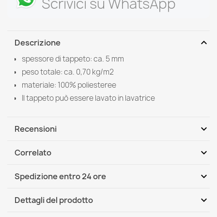
Scrivici su WhatsApp
expand_more
Descrizione
spessore di tappeto: ca. 5 mm
peso totale: ca. 0,70 kg/m2
materiale: 100% poliesteree
Il tappeto può essere lavato in lavatrice
expand_more
Recensioni
expand_more
Correlato
Scrivi per primo una recensione
expand_more
Spedizione entro 24 ore
DHL / GLS International
Mer, 12.08 - Lun, 17.08
expand_more
Dettagli del prodotto