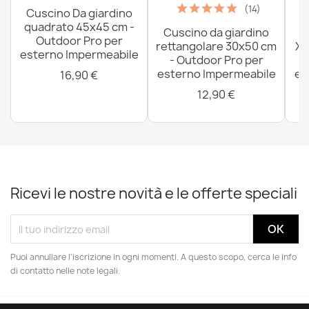
(14)
Cuscino Da giardino
quadrato 45x45 cm -
Cuscino da giardino
P
Outdoor Pro per
rettangolare 30x50 cm
XX
esterno Impermeabile
- Outdoor Pro per
esterno Impermeabile
es
16,90 €
12,90 €
Ricevi le nostre novità e le offerte speciali
Puoi annullare l'iscrizione in ogni momenti. A questo scopo, cerca le info
di contatto nelle note legali.