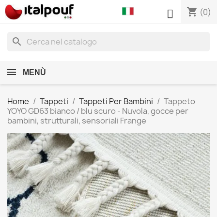
shopping_cart

(0)
search
MENÙ
Home
Tappeti
Tappeti Per Bambini
Tappeto
YOYO GD63 bianco / blu scuro - Nuvola, gocce per
bambini, strutturali, sensoriali Frange