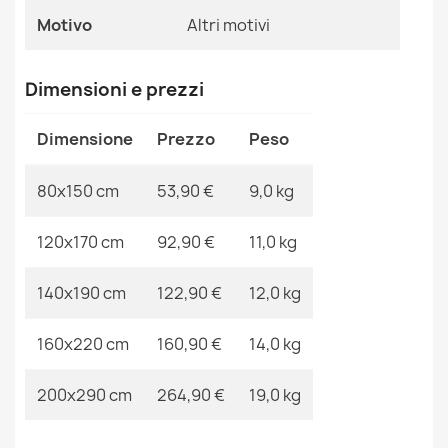
53,90 €
Riferimenti Specifici
Motivo
Altri motivi
Ean13
2000000110554
Dimensioni e prezzi
MPN
Kabis_18192
Dimensione
Prezzo
Peso
Tappeto YOYO EY78 cerchio bianco / beige - Nuvola,
Arcobaleno, punti per bambini, strutturali, sensoriali
Frange
80x150 cm
53,90 €
9,0 kg
66,90 €
120x170 cm
92,90 €
11,0 kg
140x190 cm
122,90 €
12,0 kg
160x220 cm
160,90 €
14,0 kg
Tappeto YOYO GD52 grigio / giallo - Stelle, nuvole,
patchwork per bambini, strutturali, sensoriali Frange
53,90 €
200x290 cm
264,90 €
19,0 kg