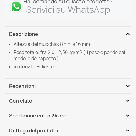
Hai domande su questo prodotto?
Scrivici su WhatsApp
expand_more
Descrizione
Altezza del mucchio:
8 mm e 16 mm
Peso totale:
fra 2,0 - 2,50 kg/m2 ( il peso dipende dal
modello del tappeto )
materiale:
Poliestere
expand_more
Recensioni
expand_more
Correlato
Scrivi per primo una recensione
expand_more
Spedizione entro 24 ore
DHL / GLS International
Mar, 11.08 - Ven, 14.08
expand_more
Dettagli del prodotto