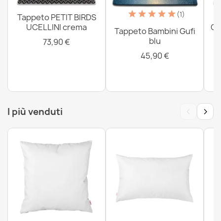
strutturali, sensoriali Frange
(1)
53,90 €
Tappeto PETIT BIRDS
UCELLINI crema
CO
Tappeto Bambini Gufi
blu
73,90 €
45,90 €
‹
›
I più venduti