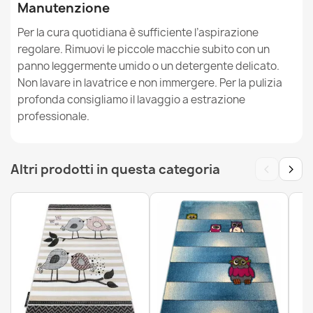
Manutenzione
Per la cura quotidiana è sufficiente l’aspirazione
regolare. Rimuovi le piccole macchie subito con un
Tappeto YOYO EY81 cerchio grigio / bianco - Orso,
panno leggermente umido o un detergente delicato.
montagne per bambini, strutturali, sensoriali Frange
Non lavare in lavatrice e non immergere. Per la pulizia
66,90 €
profonda consigliamo il lavaggio a estrazione
professionale.
‹
›
Altri prodotti in questa categoria
Tappeto YOYO GD49 bianco / grigio - Unicorno per
bambini, strutturali, sensoriali Frange
53,90 €
Tappeto YOYO GD80 bianco / grigio - Tigre per bambini,