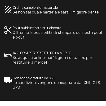
texture
Ordina campioni di materiale
Se non sai quale materiale sarà il migliore per te.
content_cut
Pouf pubblicitari e su richiesta
Offriamo la possibilità di stampare sui nostri pouf
e pouf
undo
14 GIORNI PER RESTITUIRE LA MERCE
Se acquisti online, hai 14 giorni di tempo per
restituire la merce!
local_shipping
Consegna gratuita da 85 €
Le spedizioni vengono consegnate da: DHL, GLS,
UPS