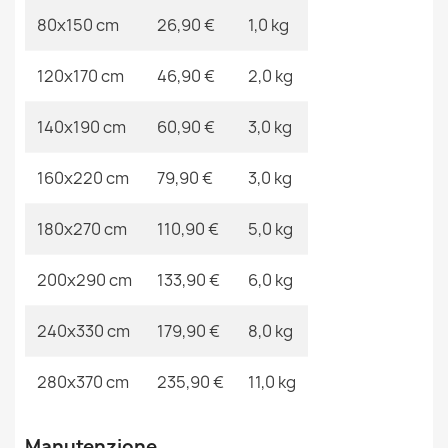
Riferimenti Specifici
80x150 cm
26,90 €
1,0 kg
Tappeto BONO Orso, palloncini crema / grigio chiaro
26,90 €
Ean13
2000000111834
120x170 cm
46,90 €
2,0 kg
MPN
Kabis_19115
140x190 cm
60,90 €
3,0 kg
160x220 cm
79,90 €
3,0 kg
Tappeto BONO Arcobaleno, cuori crema/marrone
26,90 €
180x270 cm
110,90 €
5,0 kg
200x290 cm
133,90 €
6,0 kg
240x330 cm
179,90 €
8,0 kg
Tappeto BONO Spazio, pianeti crema/antracite
26,90 €
280x370 cm
235,90 €
11,0 kg
Manutenzione