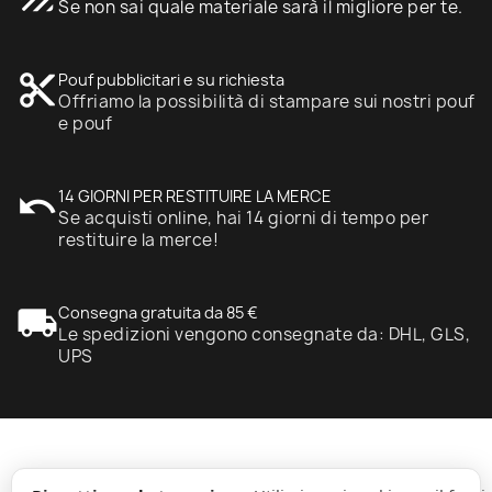
Se non sai quale materiale sarà il migliore per te.
content_cut
Pouf pubblicitari e su richiesta
Offriamo la possibilità di stampare sui nostri pouf
e pouf
undo
14 GIORNI PER RESTITUIRE LA MERCE
Se acquisti online, hai 14 giorni di tempo per
restituire la merce!
local_shipping
Consegna gratuita da 85 €
Le spedizioni vengono consegnate da: DHL, GLS,
UPS
expand_more
Informazione