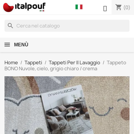
shopping_cart

(0)
search
MENÙ
Home
Tappeti
Tappeti Per Il Lavaggio
Tappeto
BONO Nuvole, cielo, grigio chiaro / crema