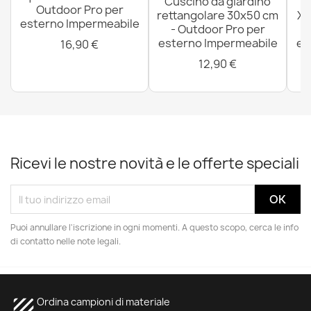
Cuscino da giardino
P
Outdoor Pro per
rettangolare 30x50 cm
XX
esterno Impermeabile
- Outdoor Pro per
esterno Impermeabile
es
16,90 €
12,90 €
Ricevi le nostre novità e le offerte speciali
Puoi annullare l'iscrizione in ogni momenti. A questo scopo, cerca le info
di contatto nelle note legali.
texture
Ordina campioni di materiale