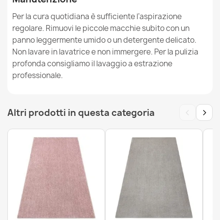
Per la cura quotidiana è sufficiente l’aspirazione
regolare. Rimuovi le piccole macchie subito con un
Tappeto BONO cerchio Lama crema / grigio chiaro
23,90 €
panno leggermente umido o un detergente delicato.
Non lavare in lavatrice e non immergere. Per la pulizia
profonda consigliamo il lavaggio a estrazione
professionale.
Tappeto BONO Lama crema / grigio chiaro
‹
›
Altri prodotti in questa categoria
26,90 €