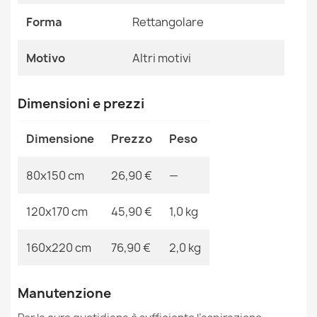
Forma
Ean13
Rettangolare
2000000107004
MPN
Kabis_17544
Motivo
Altri motivi
Tappeto lavabile ANDRE fiori vintage antiscivolo - nero /
rosa
Dimensioni e prezzi
26,90 €
Dimensione
Prezzo
Peso
80x150 cm
26,90 €
—
120x170 cm
45,90 €
1,0 kg
Tappeto lavabile ANDRE Treccia antiscivolo - beige
26,90 €
160x220 cm
76,90 €
2,0 kg
Manutenzione