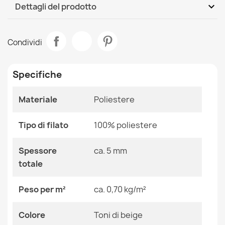
DHL / GLS International
Mer, 12.08 - Lun, 17.08
expand_more
Dettagli del prodotto
Scheda tecnica
Tappeto lavabile ANDRE Marmo antiscivolo - blu
Condividi
26,90 €
Stanza
Salotto
Specifiche
Dimensioni
120x170 Cm
160x220 Cm
80x150 Cm
Materiale
Poliestere
Tappeto lavabile ANDRE fiori, zigzag antiscivolo - nero /
Colore
Toni Di Beige
bianco
Tipo di filato
100% poliestere
26,90 €
Tessuto
Poliestere
Spessore
ca. 5 mm
totale
Forma
Rettangolare
Peso per m²
ca. 0,70 kg/m²
Motivo
Altri Motivi
Tappeto lavabile ANDRE Strisce antiscivolo - rosa / blu
Colore
Toni di beige
26,90 €
Riferimenti Specifici