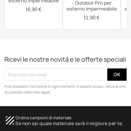
esterno Impermeabile
- Outdoor Pro per
esterno Impermeabile
es
16,90 €
12,90 €
Ricevi le nostre novità e le offerte speciali
Puoi annullare l'iscrizione in ogni momenti. A questo scopo, cerca le info
di contatto nelle note legali.
texture
Ordina campioni di materiale
Se non sai quale materiale sarà il migliore per te.