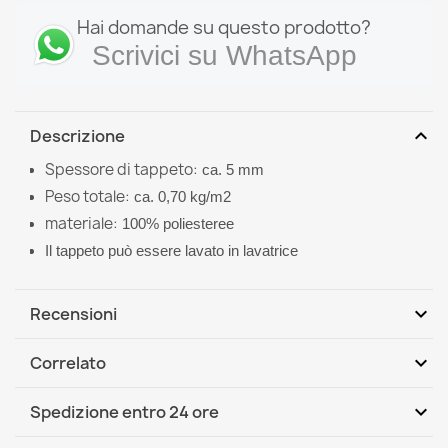
Hai domande su questo prodotto?
Scrivici su WhatsApp
expand_more
Descrizione
Spessore di tappeto:
ca. 5 mm
Peso totale:
ca. 0,70 kg/m2
materiale:
100%
poliesteree
Il tappeto può essere lavato in lavatrice
expand_more
Recensioni
expand_more
Correlato
Scrivi per primo una recensione
expand_more
Spedizione entro 24 ore