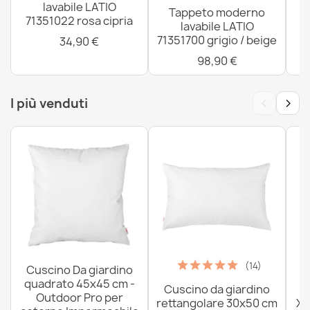
lavabile LATIO
Tappeto moderno
71351022 rosa cipria
lavabile LATIO
71351700 grigio / beige
34,90 €
98,90 €
‹
›
I più venduti
(14)
Cuscino Da giardino
quadrato 45x45 cm -
Cuscino da giardino
P
Outdoor Pro per
rettangolare 30x50 cm
XX