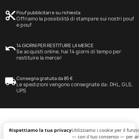
content_cut
Pouf pubblicitari e su richiesta
Offriamo la possibilità di stampare sui nostri pouf
e pouf
undo
14 GIORNI PER RESTITUIRE LA MERCE
Se acquisti online, hai 14 giorni di tempo per
restituire la merce!
local_shipping
Consegna gratuita da 85 €
Le spedizioni vengono consegnate da: DHL, GLS,
UPS
expand_more
Informazione
Rispettiamo la tua privacy
Utilizziamo i cookie per il fun
— con il tuo consenso — per ana