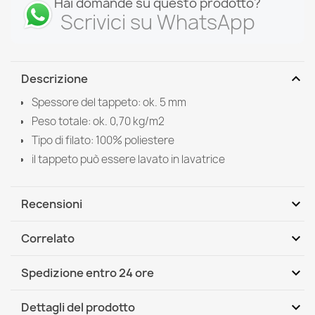
Hai domande su questo prodotto?
Scrivici su WhatsApp
expand_more
Descrizione
Spessore del tappeto: ok. 5 mm
Peso totale: ok. 0,70 kg/m2
Tipo di filato: 100% poliestere
il tappeto può essere lavato in lavatrice
expand_more
Recensioni
expand_more
Correlato
Scrivi per primo una recensione
expand_more
Spedizione entro 24 ore
DHL / GLS International
Gio, 13.08 - Mar, 18.08
expand_more
Dettagli del prodotto