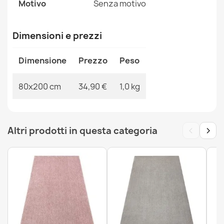
Motivo
Senza motivo
MPN
Kabis_21284
Dimensioni e prezzi
Dimensione
Prezzo
Peso
Tappeto lavabile ANDRE Cucchiai, spezie per la cucina,
antiscivolo - grigio / beige
80x200 cm
34,90 €
1,0 kg
34,90 €
‹
›
Altri prodotti in questa categoria
Tappeto lavabile ANDRE Caffè, per cucina, antiscivolo -
grigio / marrone
34,90 €