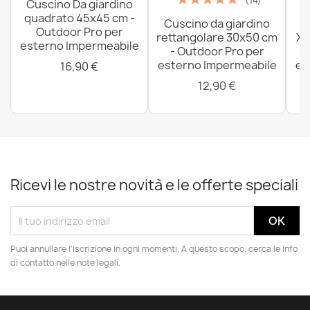
34,90 €
(14)
Cuscino Da giardino
quadrato 45x45 cm -
Cuscino da giardino
P
Outdoor Pro per
rettangolare 30x50 cm
XX
esterno Impermeabile
- Outdoor Pro per
esterno Impermeabile
es
16,90 €
12,90 €
Ricevi le nostre novità e le offerte speciali
Puoi annullare l'iscrizione in ogni momenti. A questo scopo, cerca le info
di contatto nelle note legali.