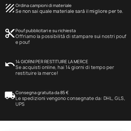
texture
Ordina campioni di materiale
Se non sai quale materiale sarà il migliore per te.
content_cut
Pouf pubblicitari e su richiesta
Offriamo la possibilità di stampare sui nostri pouf
e pouf
undo
14 GIORNI PER RESTITUIRE LA MERCE
Se acquisti online, hai 14 giorni di tempo per
restituire la merce!
local_shipping
Consegna gratuita da 85 €
Le spedizioni vengono consegnate da: DHL, GLS,
UPS