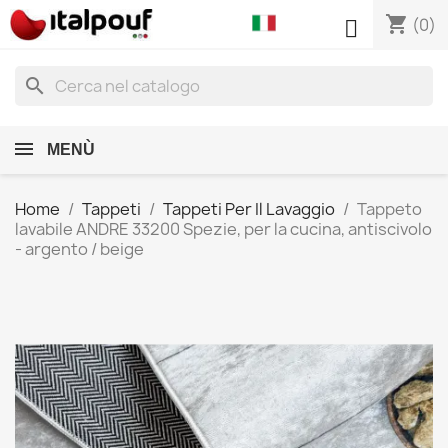
shopping_cart

(0)
search
MENÙ
Home
Tappeti
Tappeti Per Il Lavaggio
Tappeto
lavabile ANDRE 33200 Spezie, per la cucina, antiscivolo
- argento / beige