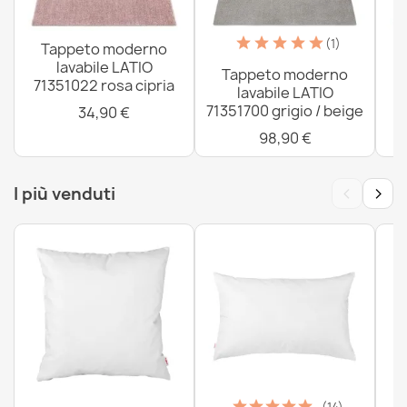
Tappeto lavabile ANDRE Cucchiai, spezie per la cucina,
(1)
Tappeto moderno
antiscivolo - grigio / verde
lavabile LATIO
Tappeto moderno
34,90 €
71351022 rosa cipria
lavabile LATIO
71351700 grigio / beige
34,90 €
98,90 €
‹
›
I più venduti
Tappeto lavabile ANDRE Caffè, per cucina, antiscivolo -
marrone
34,90 €
Tappeto lavabile ANDRE Cucchiai, spezie per la cucina,
antiscivolo - blu / terracotta