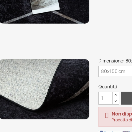
Dimensione: 80
Quantità
Non disp

Prodotto di