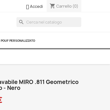
shopping_cart

Carrello
(0)
Accedi
search
POUF PERSONALIZZATO
avabile MIRO .811 Geometrico
o - Nero
€