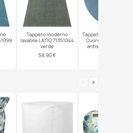
rno
Tappeto moderno
Tappeto SHAPE Shag
351099
lavabile LATIO 71351044
Cuore - blu peluche,
verde
antiscivolo, lavabile
58,90 €
28,90 €
‹
›