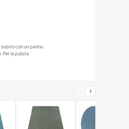
ile MIRO .802 cerchio Marmo, greco
ris / noir
ie subito con un panno
Per la pulizia
ile MIRO .806 cerchio Greco antiscivolo - nero
‹
›
ile MIRO .802 cerchio Marmo antiscivolo -