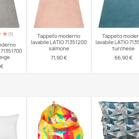
grigio chiaro
15,90 €
(1)
Tappeto moderno
Tappeto mode
lavabile LATIO 71351200
lavabile LATIO 71
oderno
salmone
turchese
O 71351700
beige
71,90 €
66,90 €
 €