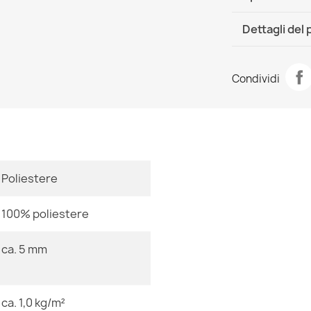
DHL / GLS In
Dettagli del
Scheda tecn
Tappeto lavab
Condividi
antiscivolo - 
Stanza
23,90 €
Dimensioni
Poliestere
Tappeto lava
Colore
antiscivolo - 
100% poliestere
23,90 €
Tessuto
ca. 5 mm
Forma
Motivo
ca. 1,0 kg/m²