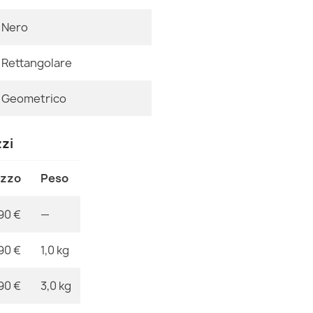
Tappeto lavab
antiscivolo - g
Nero
Riferimenti Sp
23,90 €
Ean13
Rettangolare
MPN
Geometrico
Tappeto lavab
zzi
26,90 €
ezzo
Peso
90 €
—
Tappeto lavab
90 €
1,0 kg
antiscivolo - 
23,90 €
90 €
3,0 kg