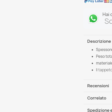
Hai 
Sc
Descrizione
Spessore
Peso tota
material
Il tappet
Recensioni
Correlato
Spedizione e