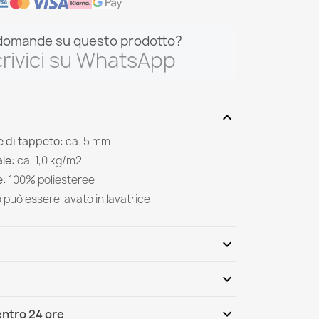
domande su questo prodotto?
rivici su WhatsApp
expand_more
 di tappeto:
ca. 5 mm
le:
ca. 1,0 kg/m2
e:
100%
poliesteree
o può essere lavato in lavatrice
expand_more
expand_more
Scrivi per primo una recensione
expand_more
ntro 24 ore