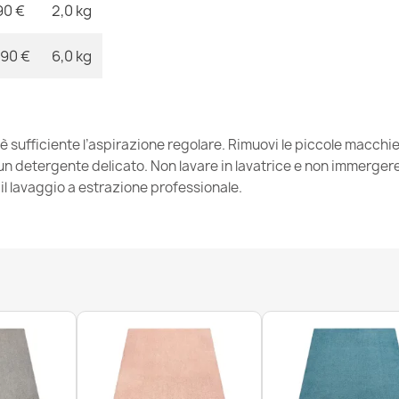
90 €
2,0 kg
,90 €
6,0 kg
Tappeto lavab
antiscivolo - g
15,90 €
 è sufficiente l’aspirazione regolare. Rimuovi le piccole macch
 detergente delicato. Non lavare in lavatrice e non immergere. 
l lavaggio a estrazione professionale.
Tappeto lavab
/ oro
23,90 €
Tappeto lavab