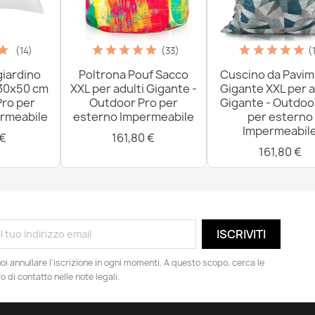
(14)
(33)
(
giardino
Poltrona Pouf Sacco
Cuscino da Pavi
 30x50 cm
XXL per adulti Gigante -
Gigante XXL per a
Pro per
Outdoor Pro per
Gigante - Outdoo
rmeabile
esterno Impermeabile
per esterno
Impermeabil
 €
161,80 €
161,80 €
oi annullare l'iscrizione in ogni momenti. A questo scopo, cerca le
fo di contatto nelle note legali.