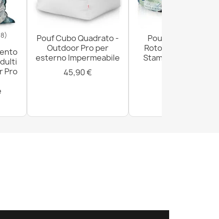
18)
Pouf Cubo Quadrato -
Pouf Poggiapiedi
Outdoor Pro per
Rotondo - Tessuto
mento
esterno Impermeabile
Stampato Premium
dulti
r Pro
45,90 €
29,90 €
e