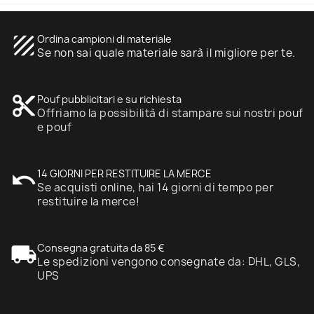
texture
Ordina campioni di materiale
Se non sai quale materiale sarà il migliore per te.
content_cut
Pouf pubblicitari e su richiesta
Offriamo la possibilità di stampare sui nostri pouf
e pouf
undo
14 GIORNI PER RESTITUIRE LA MERCE
Se acquisti online, hai 14 giorni di tempo per
restituire la merce!
local_shipping
Consegna gratuita da 85 €
Le spedizioni vengono consegnate da: DHL, GLS,
UPS