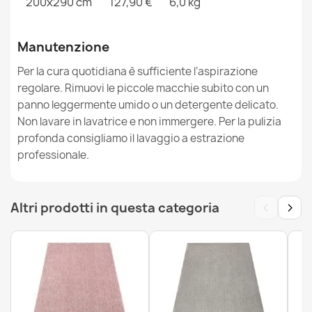
200x290 cm
127,90 €
6,0 kg
Manutenzione
Per la cura quotidiana è sufficiente l’aspirazione
Tappeto lavabile MIRO .804 Telaio, greco antiscivolo -
regolare. Rimuovi le piccole macchie subito con un
nero / bianca
panno leggermente umido o un detergente delicato.
26,90 €
Non lavare in lavatrice e non immergere. Per la pulizia
profonda consigliamo il lavaggio a estrazione
professionale.
‹
›
Altri prodotti in questa categoria
Tappeto lavabile MIRO .810 Geometrico antiscivolo -
grigio scuro
26,90 €