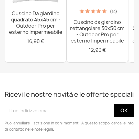
(14)
Cuscino Da giardino
quadrato 45x45 cm -
Cuscino da giardino
P
Outdoor Pro per
rettangolare 30x50 cm
XX
esterno Impermeabile
- Outdoor Pro per
esterno Impermeabile
es
16,90 €
12,90 €
Ricevi le nostre novità e le offerte speciali
Puoi annullare l'iscrizione in ogni momenti. A questo scopo, cerca le info
di contatto nelle note legali.