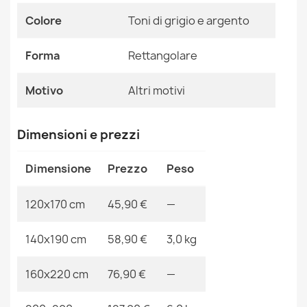
Colore
Toni di grigio e argento
Tappeto lavabile MIRO .805 Trellis reticolo antiscivolo -
Riferimenti Specifici
grigio
26,90 €
Ean13
2000000110059
Forma
Rettangolare
MPN
Kabis_18430
Motivo
Altri motivi
Dimensioni e prezzi
Tappeto lavabile MIRO .806 Trellis reticolo antiscivolo -
nero
Dimensione
Prezzo
Peso
26,90 €
120x170 cm
45,90 €
—
140x190 cm
58,90 €
3,0 kg
Tappeto lavabile MIRO .807 Marmo, greco antiscivolo -
160x220 cm
76,90 €
—
nero / bianca
26,90 €