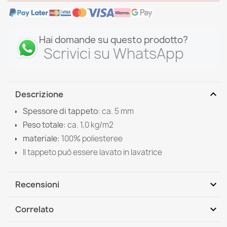
Hai domande su questo prodotto?
Scrivici su WhatsApp
expand_more
Descrizione
Spessore di tappeto:
ca. 5 mm
Peso totale:
ca. 1,0 kg/m2
materiale:
100%
poliesteree
Il tappeto può essere lavato in lavatrice
expand_more
Recensioni
Scrivi la tua recensione
expand_more
Correlato