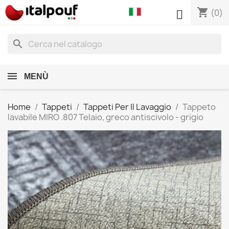
shopping_cart

(0)
search
MENÙ
Home
Tappeti
Tappeti Per Il Lavaggio
Tappeto
lavabile MIRO .807 Telaio, greco antiscivolo - grigio