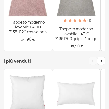
Tappeto lavabile MIRO .812 Astrazione antiscivolo -
grigio chiaro
26,90 €
(1)
Tappeto moderno
lavabile LATIO
Tappeto moderno
71351022 rosa cipria
lavabile LATIO
71351700 grigio / beige
34,90 €
98,90 €
‹
›
I più venduti