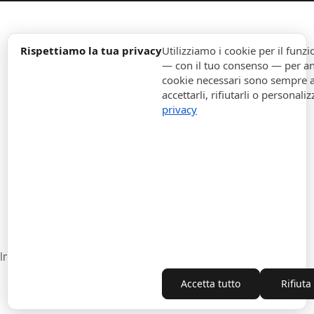
expand_more
Informazione
Rispettiamo la tua privacy
Utilizziamo i cookie per il fun
— con il tuo consenso — per ana
cookie necessari sono sempre att
expand_more
Ordini
accettarli, rifiutarli o personaliz
privacy
expand_more
Per Aziende
expand_more
Rimani aggiornato
expand_more
Informazione di magazzino
Impostazioni cookie
Recesso dal contratto
Accetta tutto
Rifiuta
Copyright © 2010-2026 ITALPOUF®