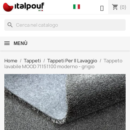
shopping_cart

(0)
search
MENÙ
Home
Tappeti
Tappeti Per Il Lavaggio
Tappeto
lavabile MOOD 71151100 moderno - grigio