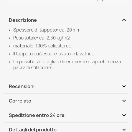
expand_more
Descrizione
Spessore di tappeto:
ca. 20 mm
Peso totale:
ca. 2,30 kg/m2
materiale:
100%
poliesteree
Il tappeto può essere lavato in lavatrice
La possibilità di tagliare liberamente il tappeto senza
paura di sfilacciarsi
expand_more
Recensioni
expand_more
Correlato
Scrivi per primo una recensione
expand_more
Spedizione entro 24 ore
DHL / GLS International
Mer, 12.08 - Lun, 17.08
expand_more
Dettagli del prodotto