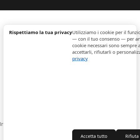
expand_more
Informazione
Rispettiamo la tua privacy
Utilizziamo i cookie per il fun
— con il tuo consenso — per ana
cookie necessari sono sempre att
expand_more
Ordini
accettarli, rifiutarli o personaliz
privacy
expand_more
Per Aziende
expand_more
Rimani aggiornato
expand_more
Informazione di magazzino
Impostazioni cookie
Recesso dal contratto
Accetta tutto
Rifiuta