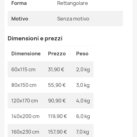
Forma
Rettangolare
Riferimenti Specifici
Motivo
Senza motivo
Ean13
2000000105789
Tappeto moderno lavabile LATIO 71351050 beige
34,90 €
MPN
Kabis_15751
Dimensioni e prezzi
Dimensione
Prezzo
Peso
60x115 cm
31,90 €
2,0 kg
Tappeto lavabile MOOD 71151030 moderno - nero
55,90 €
80x150 cm
55,90 €
3,0 kg
120x170 cm
90,90 €
4,0 kg
140x200 cm
119,90 €
6,0 kg
Tappeto moderno lavabile LATIO 71351056 crema
58,90 €
160x230 cm
157,90 €
7,0 kg