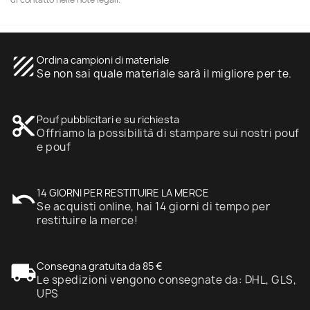
texture
Ordina campioni di materiale
Se non sai quale materiale sarà il migliore per te.
content_cut
Pouf pubblicitari e su richiesta
Offriamo la possibilità di stampare sui nostri pouf
e pouf
undo
14 GIORNI PER RESTITUIRE LA MERCE
Se acquisti online, hai 14 giorni di tempo per
restituire la merce!
local_shipping
Consegna gratuita da 85 €
Le spedizioni vengono consegnate da: DHL, GLS,
UPS