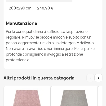
200x290 cm
248,90 €
—
Manutenzione
Tappeto lavabile MOOD 71151011 moderno - rosso
119,90 €
Per la cura quotidiana è sufficiente l’aspirazione
regolare. Rimuovi le piccole macchie subito con un
panno leggermente umido o un detergente delicato.
Non lavare in lavatrice e non immergere. Per la pulizia
profonda consigliamo il lavaggio a estrazione
professionale.
Tappeto moderno lavabile LATIO 71351100 grigio
34,90 €
‹
›
Altri prodotti in questa categoria