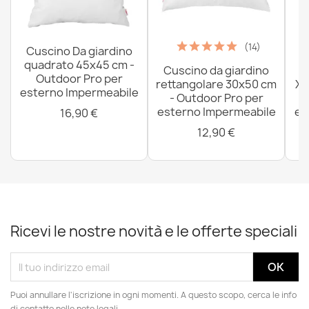
(14)
Cuscino Da giardino
quadrato 45x45 cm -
Cuscino da giardino
P
Outdoor Pro per
rettangolare 30x50 cm
XX
esterno Impermeabile
- Outdoor Pro per
esterno Impermeabile
es
16,90 €
12,90 €
Ricevi le nostre novità e le offerte speciali
Puoi annullare l'iscrizione in ogni momenti. A questo scopo, cerca le info
di contatto nelle note legali.