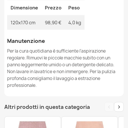
Dimensione
Prezzo
Peso
120x170 cm
98,90 €
4,0 kg
Tappeto lavabile ANDRE Arance, per la cucina,
antiscivolo - rosa
Manutenzione
34,90 €
Per la cura quotidiana è sufficiente l’aspirazione
regolare. Rimuovi le piccole macchie subito con un
panno leggermente umido o un detergente delicato.
Non lavare in lavatrice e non immergere. Per la pulizia
profonda consigliamo il lavaggio a estrazione
Tappeto lavabile ANDRE Cucchiai, per la cucina,
professionale.
antiscivolo - blu
34,90 €
‹
›
Altri prodotti in questa categoria