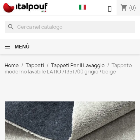
shopping_cart

(0)
search
MENÙ
Home
Tappeti
Tappeti Per Il Lavaggio
Tappeto
moderno lavabile LATIO 71351700 grigio / beige