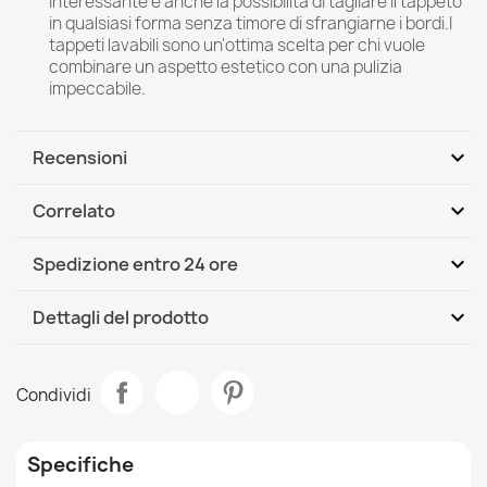
interessante è anche la possibilità di tagliare il tappeto
in qualsiasi forma senza timore di sfrangiarne i bordi.I
tappeti lavabili sono un'ottima scelta per chi vuole
combinare un aspetto estetico con una pulizia
impeccabile.
expand_more
Recensioni
expand_more
Correlato
Scrivi per primo una recensione
expand_more
Spedizione entro 24 ore
DHL / GLS International
Mer, 12.08 - Lun, 17.08
expand_more
Dettagli del prodotto
Scheda tecnica
Tappeto moderno lavabile LATIO 71351200 salmone
Condividi
71,90 €
Stanza
Salotto
Specifiche
Dimensioni
120x170 Cm