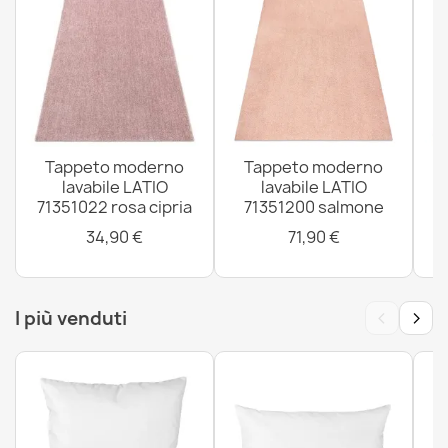
Tappeto lavabile ANDRE Piatti, per la cucina, antiscivolo
- beige
34,90 €
Tappeto moderno
Tappeto moderno
lavabile LATIO
lavabile LATIO
Tappeto lavabile ANDRE Frutta e verdura, per la cucina,
71351022 rosa cipria
71351200 salmone
antiscivolo - verde
34,90 €
71,90 €
34,90 €
‹
›
I più venduti