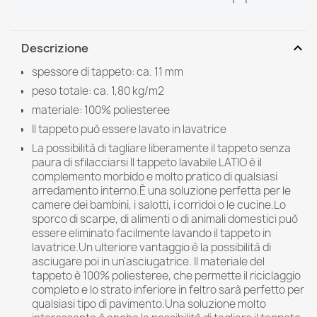
expand_more
Descrizione
spessore di tappeto: ca. 11 mm
peso totale: ca. 1,80 kg/m2
materiale: 100% poliesteree
Il tappeto può essere lavato in lavatrice
La possibilità di tagliare liberamente il tappeto senza
paura di sfilacciarsi Il tappeto lavabile LATIO è il
complemento morbido e molto pratico di qualsiasi
arredamento interno.È una soluzione perfetta per le
camere dei bambini, i salotti, i corridoi o le cucine.Lo
sporco di scarpe, di alimenti o di animali domestici può
essere eliminato facilmente lavando il tappeto in
lavatrice.Un ulteriore vantaggio è la possibilità di
asciugare poi in un'asciugatrice. Il materiale del
tappeto è 100% poliesteree, che permette il riciclaggio
completo e lo strato inferiore in feltro sarà perfetto per
qualsiasi tipo di pavimento.Una soluzione molto