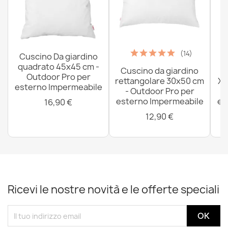
(14)
Cuscino Da giardino
quadrato 45x45 cm -
Cuscino da giardino
P
Outdoor Pro per
rettangolare 30x50 cm
XX
esterno Impermeabile
- Outdoor Pro per
esterno Impermeabile
es
16,90 €
12,90 €
Ricevi le nostre novità e le offerte speciali