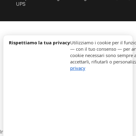
UPS
expand_more
Informazione
Rispettiamo la tua privacy
Utilizziamo i cookie per il fun
— con il tuo consenso — per ana
cookie necessari sono sempre att
expand_more
Ordini
accettarli, rifiutarli o personaliz
privacy
expand_more
Per Aziende
expand_more
Rimani aggiornato
expand_more
Informazione di magazzino
Impostazioni cookie