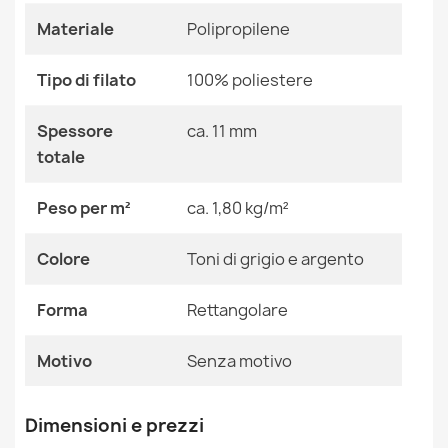
Materiale
Polipropilene
Colore
Toni Di Grigio E Argento
Tappeto moderno lavabile LATIO 71351099 turchese
Tessuto
Polipropilene
66,90 €
Tipo di filato
100% poliestere
Forma
Rettangolare
Spessore
ca. 11 mm
totale
Motivo
Senza Motivo
Peso per m²
ca. 1,80 kg/m²
Tappeto moderno lavabile LATIO 71351044 verde
Riferimenti Specifici
58,90 €
Colore
Toni di grigio e argento
Ean13
2000000113340
Forma
Rettangolare
MPN
Kabis_14878
Motivo
Senza motivo
Tappeto lavabile ANDRE Mug, caffè, per la cucina,
antiscivolo - marrone
34,90 €
Dimensioni e prezzi