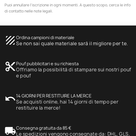
Puoi annullare l'iscrizione in ogni momenti. A questo scopo, cerca le info
di contatto nelle note legali.
texture
Ordina campioni di materiale
Se non sai quale materiale sarà il migliore per te.
content_cut
Pouf pubblicitari e su richiesta
Offriamo la possibilità di stampare sui nostri pouf
e pouf
undo
14 GIORNI PER RESTITUIRE LA MERCE
Se acquisti online, hai 14 giorni di tempo per
restituire la merce!
local_shipping
Consegna gratuita da 85 €
Le spedizioni vengono consegnate da: DHL, GLS,