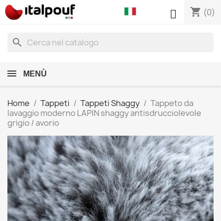
shopping_cart

(0)
search
MENÙ
Home
Tappeti
Tappeti Shaggy
Tappeto da
lavaggio moderno LAPIN shaggy antisdrucciolevole
grigio / avorio