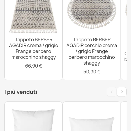
Tappeto da lavaggio moderno LAPIN shaggy, circle
antisdrucciolevole avorio / nero
31,90 €
Tappeto BERBER
Tappeto BERBER
AGADIR crema / grigio
AGADIR cerchio crema
Frange berbero
/ grigio Frange
CR
marocchino shaggy
berbero marocchino
bi
shaggy
m
66,90 €
50,90 €
‹
›
I più venduti