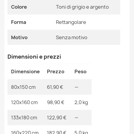
Motivo
Senza Motivo
Colore
Toni di grigio e argento
Tappeto da lavaggio moderno LAPIN shaggy
antisdrucciolevole nero / avorio
61,90 €
Riferimenti Specifici
Forma
Rettangolare
Ean13
2000000104300
Motivo
Senza motivo
MPN
Kabis_14933
Dimensioni e prezzi
Tappeto da lavaggio moderno LAPIN shaggy
antisdrucciolevole avorio / cioccolato
Dimensione
Prezzo
Peso
61,90 €
80x150 cm
61,90 €
—
120x160 cm
98,90 €
2,0 kg
Tappeto da lavaggio moderno LAPIN shaggy
133x180 cm
122,90 €
—
antisdrucciolevole avorio / nero
122,90 €
160x220 cm
182,90 €
5,0 kg