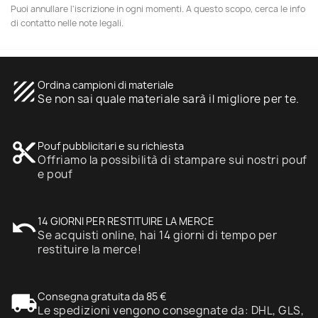
Puoi annullare l'iscrizione in ogni momenti. A questo scopo, cerca le info
di contatto nelle note legali.
texture
Ordina campioni di materiale
Se non sai quale materiale sarà il migliore per te.
content_cut
Pouf pubblicitari e su richiesta
Offriamo la possibilità di stampare sui nostri pouf
e pouf
undo
14 GIORNI PER RESTITUIRE LA MERCE
Se acquisti online, hai 14 giorni di tempo per
restituire la merce!
local_shipping
Consegna gratuita da 85 €
Le spedizioni vengono consegnate da: DHL, GLS,