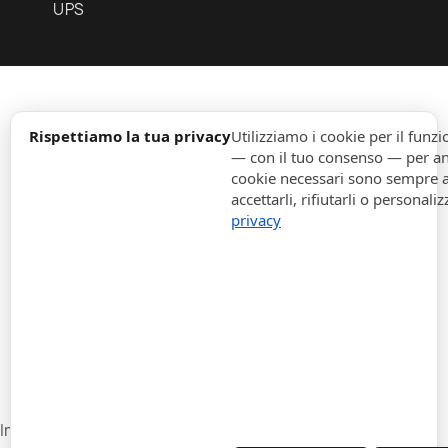
UPS
expand_more
Informazione
Rispettiamo la tua privacy
Utilizziamo i cookie per il fun
— con il tuo consenso — per ana
cookie necessari sono sempre att
expand_more
Ordini
accettarli, rifiutarli o personaliz
privacy
expand_more
Per Aziende
expand_more
Rimani aggiornato
expand_more
Informazione di magazzino
Impostazioni cookie