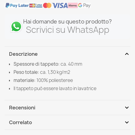
Hai domande su questo prodotto?
Scrivici su WhatsApp
expand_more
Descrizione
Spessore di tappeto:
ca. 40 mm
Peso totale:
ca. 1,30 kg/m2
materiale:
100%
poliesteree
Il tappeto può essere lavato in lavatrice
expand_more
Recensioni
expand_more
Correlato
Scrivi per primo una recensione