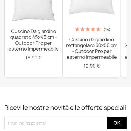
(14)
Cuscino Da giardino
quadrato 45x45 cm -
Cuscino da giardino
P
Outdoor Pro per
rettangolare 30x50 cm
XX
esterno Impermeabile
- Outdoor Pro per
esterno Impermeabile
es
16,90 €
12,90 €
Ricevi le nostre novità e le offerte speciali