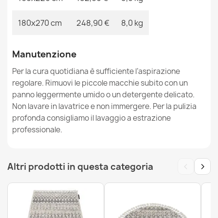
180x270 cm
248,90 €
8,0 kg
Manutenzione
Tappeto da lavaggio moderno LAPIN shaggy, circle
antisdrucciolevole avorio / cioccolato
Per la cura quotidiana è sufficiente l’aspirazione
50,90 €
regolare. Rimuovi le piccole macchie subito con un
panno leggermente umido o un detergente delicato.
Non lavare in lavatrice e non immergere. Per la pulizia
profonda consigliamo il lavaggio a estrazione
professionale.
Tappeto da lavaggio moderno LAPIN shaggy, circle
antisdrucciolevole avorio / maro
50,90 €
‹
›
Altri prodotti in questa categoria