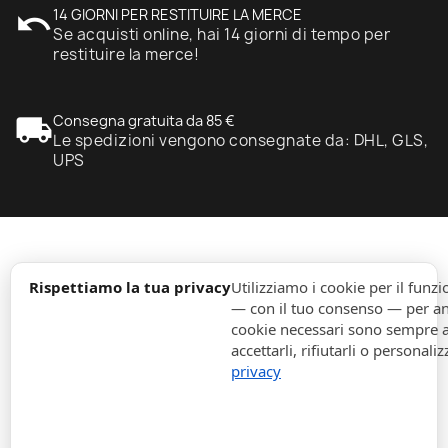
undo
14 GIORNI PER RESTITUIRE LA MERCE
Se acquisti online, hai 14 giorni di tempo per
restituire la merce!
local_shipping
Consegna gratuita da 85 €
Le spedizioni vengono consegnate da: DHL, GLS,
UPS
expand_more
Informazione
Rispettiamo la tua privacy
Utilizziamo i cookie per il fun
— con il tuo consenso — per ana
cookie necessari sono sempre att
expand_more
Ordini
accettarli, rifiutarli o personaliz
privacy
expand_more
Per Aziende
expand_more
Rimani aggiornato