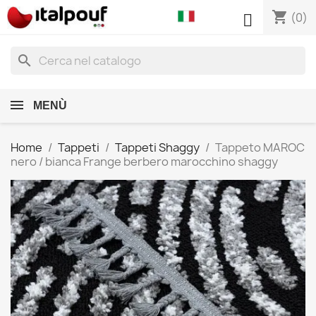
shopping_cart

(0)
search
MENÙ
Home
Tappeti
Tappeti Shaggy
Tappeto MAROC
nero / bianca Frange berbero marocchino shaggy