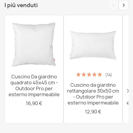
‹
›
I più venduti
(14)
Cuscino Da giardino
quadrato 45x45 cm -
Cuscino da giardino
P
Outdoor Pro per
rettangolare 30x50 cm
XX
esterno Impermeabile
- Outdoor Pro per
esterno Impermeabile
es
16,90 €
12,90 €