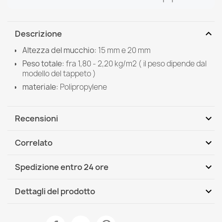
expand_more
Descrizione
Altezza del mucchio:
15 mm e 20 mm
Peso totale:
fra 1,80 - 2,20 kg/m2 ( il peso dipende dal
modello del tappeto )
materiale:
Polipropylene
expand_more
Recensioni
expand_more
Correlato
Scrivi per primo una recensione
expand_more
Spedizione entro 24 ore
DHL / GLS International
Ven, 07.08 - Mer, 12.08
expand_more
Dettagli del prodotto
Scheda tecnica
Tappeto MAROC Diamanti nero / bianca Frange berbero