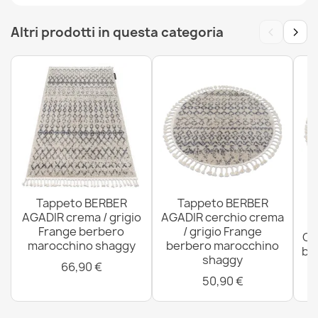
Frange berbero marocchino shaggy
66,90 €
‹
›
Altri prodotti in questa categoria
Tappeto MAROC Fiocchi di neve nero / grigio Frange
berbero marocchino shaggy
40,90 €
Tappeto BERBER
Tappeto BERBER
AGADIR crema / grigio
AGADIR cerchio crema
Frange berbero
/ grigio Frange
CR
marocchino shaggy
berbero marocchino
bi
Tappeto SOFFI cerchio shaggy 5cm blu scuro
shaggy
m
66,90 €
15,90 €
50,90 €