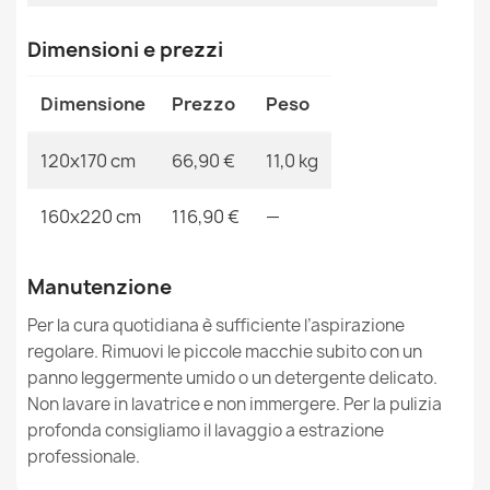
Dimensioni e prezzi
Tappeto MAROC labirinto, greco grigio / bianca Frange
Dimensione
Prezzo
Peso
berbero marocchino shaggy
66,90 €
120x170 cm
66,90 €
11,0 kg
160x220 cm
116,90 €
—
Manutenzione
Tappeto MAROC Azteco Etnico grigio Frange berbero
marocchino shaggy
Per la cura quotidiana è sufficiente l’aspirazione
40,90 €
regolare. Rimuovi le piccole macchie subito con un
panno leggermente umido o un detergente delicato.
Non lavare in lavatrice e non immergere. Per la pulizia
profonda consigliamo il lavaggio a estrazione
professionale.
Tappeto MAROC Diamanti, Zigzag, Etnico nero / grigio