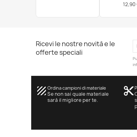
12,90
Ricevi le nostre novità e le
offerte speciali
Pu
in
texture
Ordina campioni di materiale
content_cut
P
Se non sai quale materiale
O
sarà il migliore per te.
s