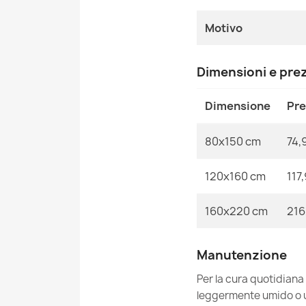
Motivo
Dimensioni e pre
Dimensione
Pr
80x150 cm
74,
120x160 cm
117
160x220 cm
216
Manutenzione
Per la cura quotidiana
leggermente umido o un