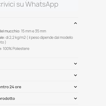
rivici su WhatsApp
expand_more
del mucchio:
15 mm e 35 mm
le:
di
2,2 kg/m2 ( il peso dipende dal modello
to )
e:
100%
Poliestere
expand_more
expand_more
Scrivi per primo una recensione
expand_more
ntro 24 ore
ternational
Mar, 11.08 - Ven, 14.08
expand_more
 prodotto