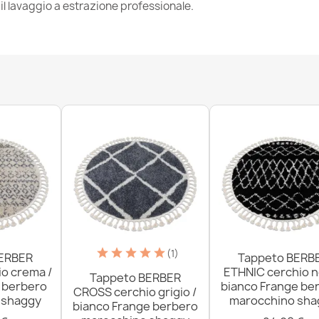
l lavaggio a estrazione professionale.
Tappeto moder
beige
74,90 €
Tappeto TEDD
peluche, antis
70,90 €
(1)
ERBER
Tappeto BERB
o crema /
ETHNIC cerchio n
Tappeto mode
Tappeto BERBER
e berbero
bianco Frange be
grigio
CROSS cerchio grigio /
 shaggy
marocchino sha
74,90 €
bianco Frange berbero