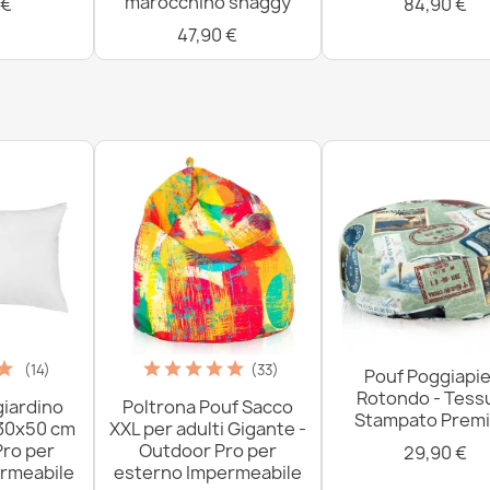
marocchino shaggy
 €
84,90 €
47,90 €
(14)
(33)
Pouf Poggiapie
Rotondo - Tess
giardino
Poltrona Pouf Sacco
Stampato Prem
 30x50 cm
XXL per adulti Gigante -
Pro per
Outdoor Pro per
29,90 €
rmeabile
esterno Impermeabile