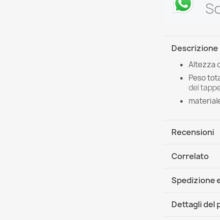
Sc
Descrizione
Altezza 
Peso tota
del tappe
material
Recensioni
Correlato
Spedizione e
DHL / GLS In
Dettagli del