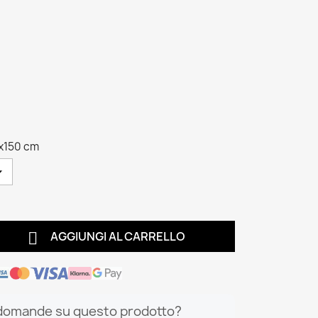
x150 cm

AGGIUNGI AL CARRELLO
domande su questo prodotto?