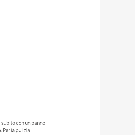
Kabis_16484
no FLIM 010-B7 shaggy, labirinto - Structural
no FLIM 010-B3 shaggy, labirinto - Structural
ie subito con un panno
Per la pulizia