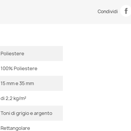
Scheda tecn
Tappeto moder
Condividi
beige
Stanza
74,90 €
Dimensioni
Poliestere
Colore
Tappeto moder
grigio
100% Poliestere
Tessuto
74,90 €
15 mm e 35 mm
Forma
di 2,2 kg/m²
Motivo
Tappeto moder
Toni di grigio e argento
Riferimenti Sp
beige
74,90 €
Ean13
Rettangolare