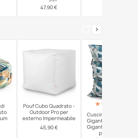
47,90 €
47,90 €
‹
›
(18)
di
Pouf Cubo Quadrato -
uto
Outdoor Pro per
Cuscino da Paviment
ium
esterno Impermeabile
Gigante XXL per adult
Gigante - Outdoor Pr
45,90 €
per esterno