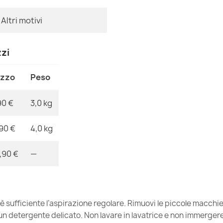
MPN
Altri motivi
zzi
Tappeto moder
maro
ezzo
Peso
74,90 €
90 €
3,0 kg
,90 €
4,0 kg
Tappeto moder
,90 €
—
nero / grigio
74,90 €
 è sufficiente l’aspirazione regolare. Rimuovi le piccole macch
 detergente delicato. Non lavare in lavatrice e non immergere. 