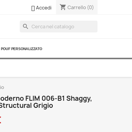
shopping_cart

Carrello
(0)
Accedi
search
POUF PERSONALIZZATO
io
oderno FLIM 006-B1 Shaggy,
Structural Grigio
€