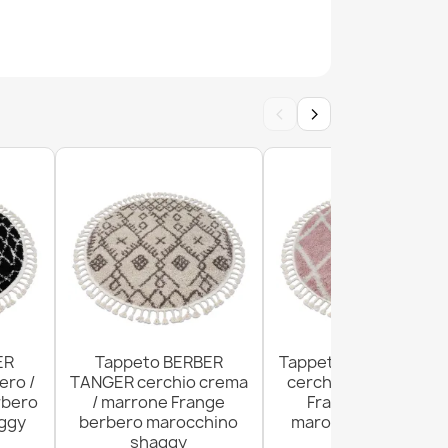
no FLIM 008-B1 shaggy, cerchi - Structural
‹
›
Y Shaggy cerchio grigio molto spesso,
civolo, lavabile
ER
Tappeto BERBER
Tappeto BERBER TROI
ero /
TANGER cerchio crema
cerchio rosa / bianco
rno FLIM 008-B2 shaggy, cerchi - Structural
rbero
/ marrone Frange
Frange berbero
ggy
berbero marocchino
marocchino shaggy
shaggy