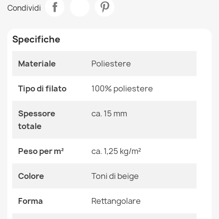
Tappeto SHAPE Shaggy Stella - beige peluche,
Condividi
antiscivolo, lavabile
Stanza
Camera Da Letto
28,90 €
Salotto
Specifiche
Dimensioni
80x80 Cm
Materiale
Poliestere
Colore
Toni Di Beige
Tappeto SHAPE Shaggy Stella - grigio peluche,
Tipo di filato
100% poliestere
Tessuto
Poliestere
antiscivolo, lavabile
28,90 €
Spessore
ca. 15 mm
Forma
Rettangolare
totale
Motivo
Geometrico
Peso per m²
ca. 1,25 kg/m²
Riferimenti Specifici
Colore
Toni di beige
Tappeto SHAPE Shaggy Farfalla - blu peluche,
antiscivolo, lavabile
Ean13
2000000113975
28,90 €
Forma
Rettangolare
MPN
Kabis_16747