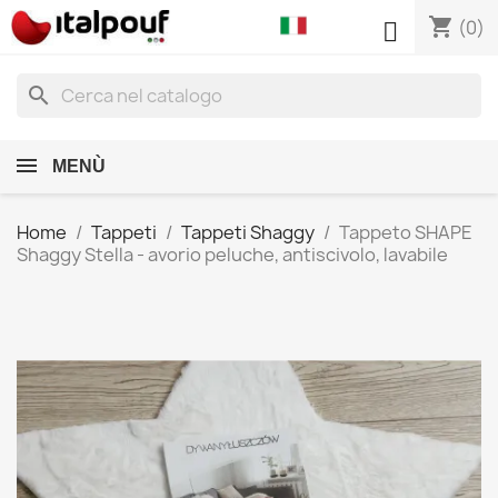
shopping_cart

(0)
search
MENÙ
Home
Tappeti
Tappeti Shaggy
Tappeto SHAPE
Shaggy Stella - avorio peluche, antiscivolo, lavabile