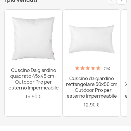
(14)
Cuscino Da giardino
quadrato 45x45 cm -
Cuscino da giardino
P
Outdoor Pro per
rettangolare 30x50 cm
XX
esterno Impermeabile
- Outdoor Pro per
esterno Impermeabile
es
16,90 €
12,90 €