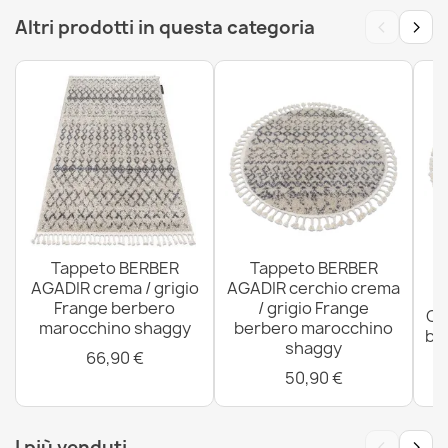
Tappeto SHAPE Shaggy Stella - blu peluche, antiscivolo,
‹
›
lavabile
Altri prodotti in questa categoria
28,90 €
Tappeto SHAPE Shaggy Farfalla - beige peluche,
antiscivolo, lavabile
28,90 €
Tappeto BERBER
Tappeto BERBER
AGADIR crema / grigio
AGADIR cerchio crema
Frange berbero
/ grigio Frange
CR
marocchino shaggy
berbero marocchino
bi
shaggy
m
66,90 €
Tappeto SHAPE Shaggy Fiore - grigio peluche,
50,90 €
antiscivolo, lavabile
28,90 €
‹
›
I più venduti