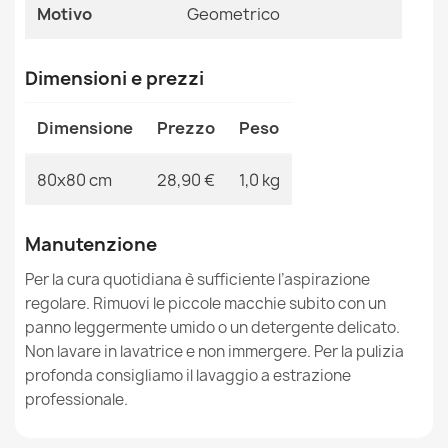
Motivo
Geometrico
Dimensioni e prezzi
Tappeto SHAPE Shaggy Stella - rosa cipria peluche,
antiscivolo, lavabile
Dimensione
Prezzo
Peso
28,90 €
80x80 cm
28,90 €
1,0 kg
Manutenzione
Tappeto SHAPE Shaggy Farfalla - rosa peluche,
Per la cura quotidiana è sufficiente l’aspirazione
antiscivolo, lavabile
regolare. Rimuovi le piccole macchie subito con un
28,90 €
panno leggermente umido o un detergente delicato.
Non lavare in lavatrice e non immergere. Per la pulizia
profonda consigliamo il lavaggio a estrazione
professionale.