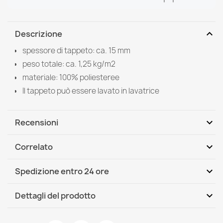
expand_more
Descrizione
spessore di tappeto: ca. 15 mm
peso totale: ca. 1,25 kg/m2
materiale: 100% poliesteree
Il tappeto può essere lavato in lavatrice
expand_more
Recensioni
expand_more
Correlato
Scrivi per primo una recensione
expand_more
Spedizione entro 24 ore
DHL / GLS International
Mer, 12.08 - Lun, 17.08
expand_more
Dettagli del prodotto
Scheda tecnica