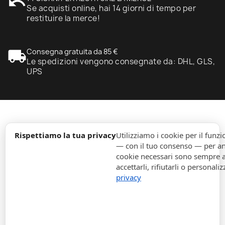
undo
Se acquisti online, hai 14 giorni di tempo per
restituire la merce!
local_shipping
Consegna gratuita da 85 €
Le spedizioni vengono consegnate da: DHL, GLS,
UPS
expand_more
Informazione
Rispettiamo la tua privacy
Utilizziamo i cookie per il fun
— con il tuo consenso — per ana
cookie necessari sono sempre att
expand_more
Ordini
accettarli, rifiutarli o personaliz
privacy
expand_more
Per Aziende
expand_more
Rimani aggiornato