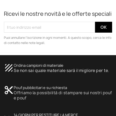
Ricevi le nostre novità e le offerte speciali
Puoi annullare l'iscrizione in ogni momenti. A questo scopo, cerca le info
di contatto nelle note legali.
texture
Ordina campioni di materiale
Se non sai quale materiale sarà il migliore per te.
content_cut
Pouf pubblicitari e su richiesta
Offriamo la possibilità di stampare sui nostri pouf
e pouf
14 GIORNI PER RESTITUIRE LA MERCE