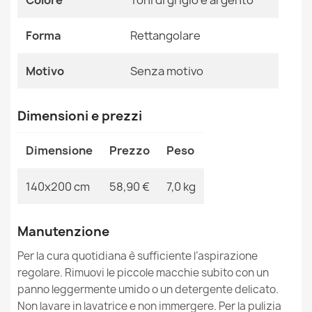
Colore
Toni di grigio e argento
Tappeto IN CORDA SISAL SION rotondo A5165A Melange
Ean13
2000000122175
tessuto piatto ecru / crema
Forma
Rettangolare
31,90 €
MPN
Kabis_8335
Motivo
Senza motivo
Dimensioni e prezzi
Tappeto IN CORDA SISAL SION rotondo A5165A Melange
Dimensione
Prezzo
Peso
tessuto piatto naturale
31,90 €
140x200 cm
58,90 €
7,0 kg
Manutenzione
Per la cura quotidiana è sufficiente l’aspirazione
Tappeto IN CORDA SISAL SION rotondo A5165A Melange
regolare. Rimuovi le piccole macchie subito con un
tessuto piatto verde
panno leggermente umido o un detergente delicato.
31,90 €
Non lavare in lavatrice e non immergere. Per la pulizia