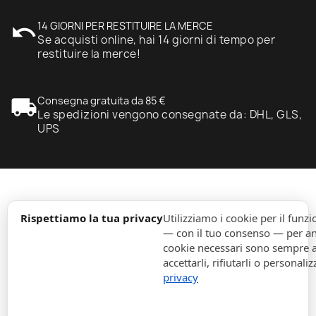
undo
14 GIORNI PER RESTITUIRE LA MERCE
Se acquisti online, hai 14 giorni di tempo per
restituire la merce!
local_shipping
Consegna gratuita da 85 €
Le spedizioni vengono consegnate da: DHL, GLS,
UPS
expand_more
Informazione
Rispettiamo la tua privacy
Utilizziamo i cookie per il fun
— con il tuo consenso — per ana
cookie necessari sono sempre att
expand_more
Ordini
accettarli, rifiutarli o personaliz
privacy
expand_more
Per Aziende