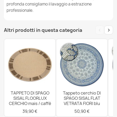
profonda consigliamo il lavaggio a estrazione
professionale.
‹
›
Altri prodotti in questa categoria
Tappeto IN CORDA SISAL SION rotondo A5165A Melange
tessuto piatto nero
31,90 €
Tappeto IN CORDA SISAL SION cerchio A5165A Melange
tessitura piatta grigio
31,90 €
TAPPETO DI SPAGO
Tappeto cerchio DI
SISAL FLOORLUX
SPAGO SISAL FLAT
CERCHIO mais / caffè
VETRATA FIORI blu
4
39,90 €
50,90 €