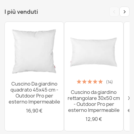
Tappeto IN CORDA SISAL SION cerchio A5165A Melange
‹
›
I più venduti
tessitura piatta blu navy
31,90 €
(14)
Cuscino Da giardino
quadrato 45x45 cm -
Cuscino da giardino
P
Outdoor Pro per
rettangolare 30x50 cm
XX
esterno Impermeabile
- Outdoor Pro per
esterno Impermeabile
es
16,90 €
12,90 €