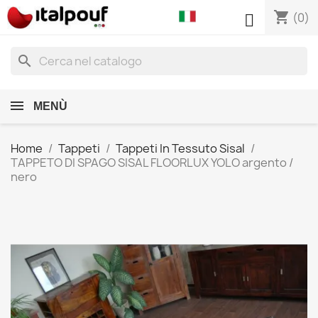
shopping_cart

(0)
search
MENÙ
Home
Tappeti
Tappeti In Tessuto Sisal
TAPPETO DI SPAGO SISAL FLOORLUX YOLO argento /
nero