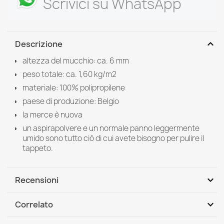
Scrivici su WhatsApp
expand_more
Descrizione
altezza del mucchio: ca. 6 mm
peso totale: ca. 1,60 kg/m2
materiale: 100% polipropilene
paese di produzione: Belgio
la merce è nuova
un aspirapolvere e un normale panno leggermente
umido sono tutto ciò di cui avete bisogno per pulire il
tappeto.
expand_more
Recensioni
expand_more
Correlato
Scrivi per primo una recensione