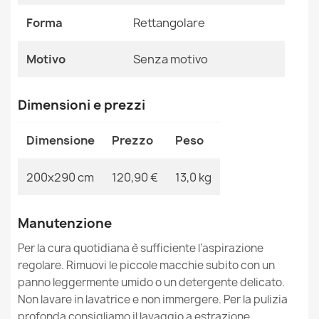
Tappeto IN CORDA SISAL SION rotondo A5165A Melange
Ean13
2000000122168
tessuto piatto ecru / crema
Forma
Rettangolare
31,90 €
MPN
Kabis_8332
Motivo
Senza motivo
Dimensioni e prezzi
Tappeto IN CORDA SISAL SION rotondo A5165A Melange
Dimensione
Prezzo
Peso
tessuto piatto naturale
31,90 €
200x290 cm
120,90 €
13,0 kg
Manutenzione
Per la cura quotidiana è sufficiente l’aspirazione
Tappeto IN CORDA SISAL SION rotondo A5165A Melange
regolare. Rimuovi le piccole macchie subito con un
tessuto piatto verde
panno leggermente umido o un detergente delicato.
31,90 €
Non lavare in lavatrice e non immergere. Per la pulizia
profonda consigliamo il lavaggio a estrazione