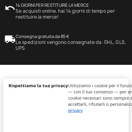
undo
14 GIORNI PER RESTITUIRE LA MERCE
Se acquisti online, hai 14 giorni di tempo per
restituire la merce!
local_shipping
Consegna gratuita da 85 €
Le spedizioni vengono consegnate da: DHL, GLS,
UPS
expand_more
Informazione
Rispettiamo la tua privacy
Utilizziamo i cookie per il fun
— con il tuo consenso — per ana
cookie necessari sono sempre att
expand_more
Ordini
accettarli, rifiutarli o personaliz
privacy
expand_more
Per Aziende