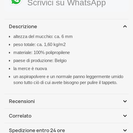
Scrivici su WhatsApp
expand_more
Descrizione
altezza del mucchio: ca. 6 mm
peso totale: ca. 1,60 kg/m2
materiale: 100% polipropilene
paese di produzione: Belgio
la merce è nuova
un aspirapolvere e un normale panno leggermente umido
sono tutto ciò di cui avete bisogno per pulire il tappeto.
expand_more
Recensioni
expand_more
Correlato
Scrivi per primo una recensione
expand_more
Spedizione entro 24 ore