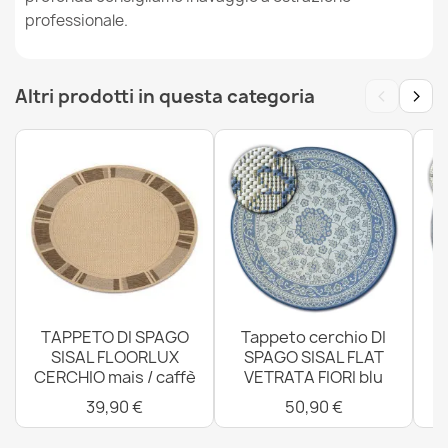
professionale.
‹
›
Altri prodotti in questa categoria
Tappeto IN CORDA SISAL SION rotondo A5165A Melange
tessuto piatto nero
31,90 €
Tappeto IN CORDA SISAL SION cerchio A5165A Melange
tessitura piatta grigio
31,90 €
TAPPETO DI SPAGO
Tappeto cerchio DI
SISAL FLOORLUX
SPAGO SISAL FLAT
CERCHIO mais / caffè
VETRATA FIORI blu
4
39,90 €
50,90 €