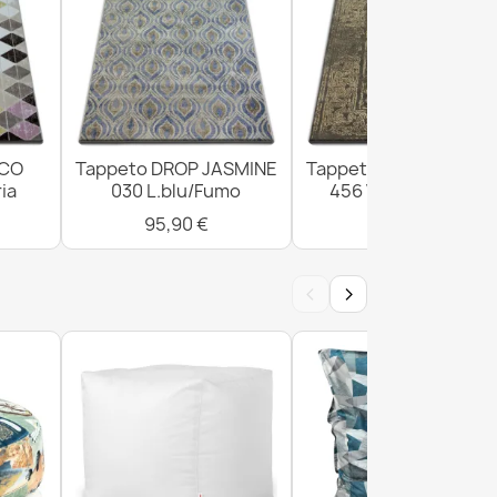
ICO
Tappeto DROP JASMINE
Tappeto DROP JASMI
ia
030 L.blu/Fumo
456 Vizon/D.beige
95,90 €
300,90 €
‹
›