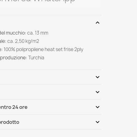
expand_more
del mucchio:
ca. 13 mm
le:
ca. 2,50 kg/m2
e:
100% polipropilene heat set frise 2ply
 produzione:
Turchia
expand_more
expand_more
Scrivi per primo una recensione
expand_more
ntro 24 ore
ternational
Lun, 10.08 - Gio, 13.08
expand_more
 prodotto