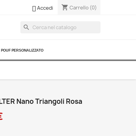
shopping_cart

Carrello
(0)
Accedi
search
POUF PERSONALIZZATO
LTER Nano Triangoli Rosa
€