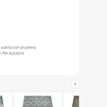
R Geo conchiglie rosa
ie subito con un panno
Per la pulizia
 Rino triangoli blu
‹
›