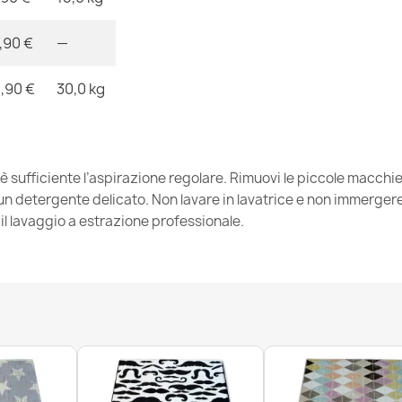
,90 €
—
Tappeto ALTE
68,90 €
,90 €
30,0 kg
 è sufficiente l’aspirazione regolare. Rimuovi le piccole macch
 detergente delicato. Non lavare in lavatrice e non immergere. 
Tappeto ALTER
l lavaggio a estrazione professionale.
68,90 €