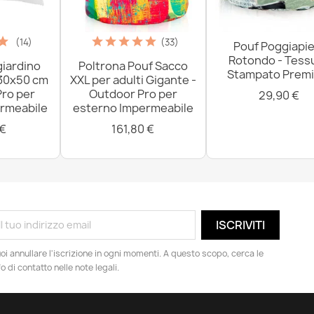
(14)
(33)
Pouf Poggiapie
Rotondo - Tess
giardino
Poltrona Pouf Sacco
Stampato Prem
 30x50 cm
XXL per adulti Gigante -
Pro per
Outdoor Pro per
29,90 €
rmeabile
esterno Impermeabile
 €
161,80 €
oi annullare l'iscrizione in ogni momenti. A questo scopo, cerca le
fo di contatto nelle note legali.