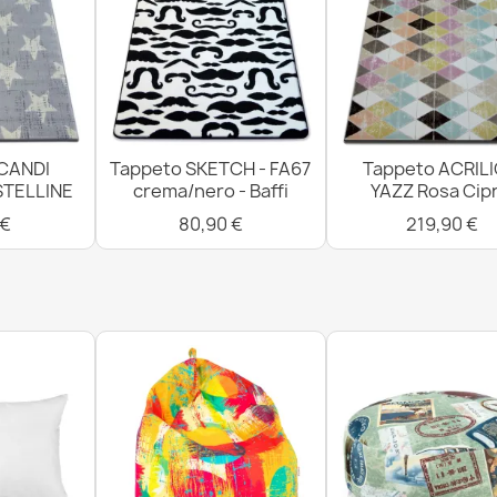
CANDI
Tappeto SKETCH - FA67
Tappeto ACRIL
STELLINE
crema/nero - Baffi
YAZZ Rosa Cipr
 €
80,90 €
219,90 €