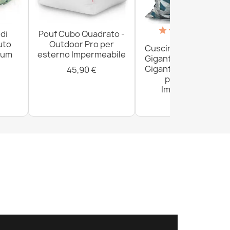
(18)
di
Pouf Cubo Quadrato -
uto
Outdoor Pro per
Cuscino da Paviment
ium
esterno Impermeabile
Gigante XXL per adult
Gigante - Outdoor Pr
45,90 €
per esterno
Impermeabile
161,80 €