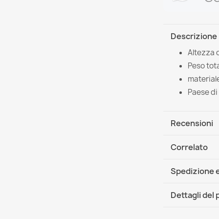
Descrizione
Altezza 
Peso tota
material
Paese di
Recensioni
Correlato
Spedizione e
DHL / GLS In
Dettagli del