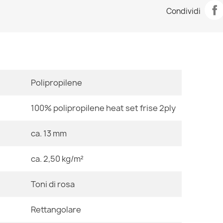
Scheda tecn
Tappeto ALTER
Condividi
68,90 €
Stanza
Dimensioni
Polipropilene
Tappeto ALTER
68,90 €
100% polipropilene heat set frise 2ply
Colore
ca. 13 mm
Tessuto
ca. 2,50 kg/m²
Tappeto ALTER
68,90 €
Forma
Toni di rosa
Motivo
Rettangolare