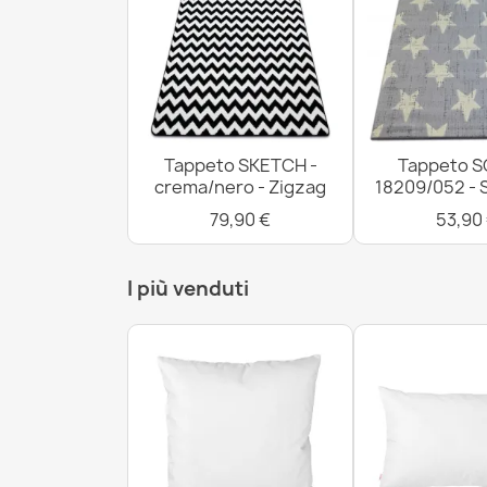
Tappeto SKETCH -
Tappeto S
crema/nero - Zigzag
18209/052 - 
79,90 €
53,90
I più venduti