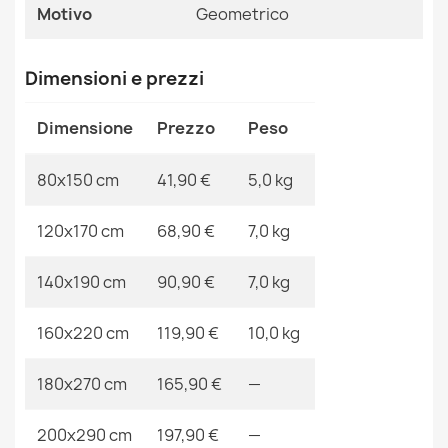
Motivo
Geometrico
Riferimenti Specifici
Tappeto ALTER Rino triangoli rosa
68,90 €
Ean13
2000000101187
Dimensioni e prezzi
MPN
Kabis_13740
Dimensione
Prezzo
Peso
80x150 cm
41,90 €
5,0 kg
Tappeto ALTER Nano triangoli rosa
68,90 €
120x170 cm
68,90 €
7,0 kg
140x190 cm
90,90 €
7,0 kg
160x220 cm
119,90 €
10,0 kg
Tappeto ALTER Rino triangoli grigio
68,90 €
180x270 cm
165,90 €
—
200x290 cm
197,90 €
—