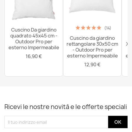
(14)
Cuscino Da giardino
quadrato 45x45 cm -
Cuscino da giardino
P
Outdoor Pro per
rettangolare 30x50 cm
XX
esterno Impermeabile
- Outdoor Pro per
esterno Impermeabile
es
16,90 €
12,90 €
Ricevi le nostre novità e le offerte speciali