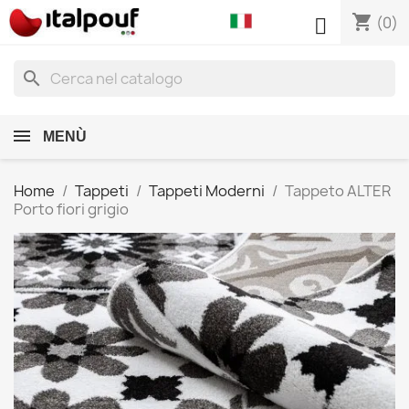
shopping_cart

(0)
search
MENÙ
Home
Tappeti
Tappeti Moderni
Tappeto ALTER
Porto fiori grigio