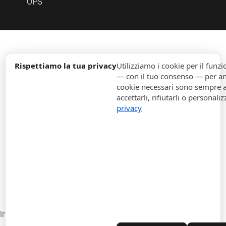
UPS
expand_more
Informazione
Rispettiamo la tua privacy
Utilizziamo i cookie per il fun
— con il tuo consenso — per ana
cookie necessari sono sempre att
expand_more
Ordini
accettarli, rifiutarli o personaliz
privacy
expand_more
Per Aziende
expand_more
Rimani aggiornato
expand_more
Informazione di magazzino
Impostazioni cookie