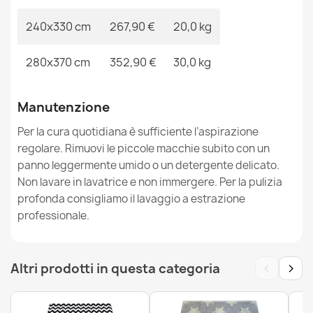
240x330 cm
267,90 €
20,0 kg
Tappeto ALTER Nano triangoli blu
68,90 €
280x370 cm
352,90 €
30,0 kg
Manutenzione
Per la cura quotidiana è sufficiente l’aspirazione
regolare. Rimuovi le piccole macchie subito con un
Tappeto ALTER Siena piazze traliccio blu
panno leggermente umido o un detergente delicato.
68,90 €
Non lavare in lavatrice e non immergere. Per la pulizia
profonda consigliamo il lavaggio a estrazione
professionale.
‹
›
Altri prodotti in questa categoria