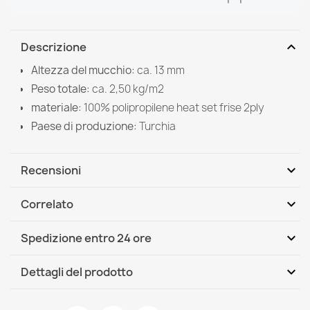
expand_more
Descrizione
Altezza del mucchio:
ca. 13 mm
Peso totale:
ca. 2,50 kg/m2
materiale:
100% polipropilene heat set frise 2ply
Paese di produzione:
Turchia
expand_more
Recensioni
expand_more
Correlato
Scrivi per primo una recensione
expand_more
Spedizione entro 24 ore
DHL / GLS International
Gio, 13.08 - Mar, 18.08
expand_more
Dettagli del prodotto
Scheda tecnica