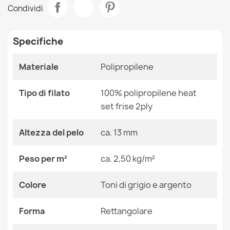
Tappeto ALTER Porto fiori blu
Condividi
68,90 €
Stanza
Salotto
Specifiche
Dimensioni
120x170 Cm
140x190 Cm
160x220 Cm
Materiale
Polipropilene
180x270 Cm
Tappeto ALTER Rino triangoli blu
200x290 Cm
68,90 €
Tipo di filato
100% polipropilene heat
240x330 Cm
280x370 Cm
set frise 2ply
80x150 Cm
Altezza del pelo
ca. 13 mm
Colore
Toni Di Grigio E Argento
Peso per m²
ca. 2,50 kg/m²
Tessuto
Polipropilene
Tappeto ALTER Nano triangoli grigio
68,90 €
Colore
Toni di grigio e argento
Forma
Rettangolare
Forma
Rettangolare
Motivo
Geometrico