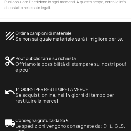
Puoi annullare l'iscrizione in ogni momenti. A questo scopo, cerca le info
di contatto nelle note legali.
texture
Ordina campioni di materiale
Se non sai quale materiale sarà il migliore per te.
content_cut
Pouf pubblicitari e su richiesta
Offriamo la possibilità di stampare sui nostri pouf
e pouf
undo
14 GIORNI PER RESTITUIRE LA MERCE
Se acquisti online, hai 14 giorni di tempo per
restituire la merce!
local_shipping
Consegna gratuita da 85 €
Le spedizioni vengono consegnate da: DHL, GLS,