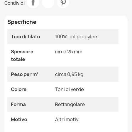
Condividi
morbido - marrone
Stanza
Bagno
12,90 €
Specifiche
Dimensioni
50x80 Cm
60x100 Cm
Tipo di filato
100% polipropylen
Colore
Toni Di Verde
Tappeto da bagno SUPREME LINES righe, antiscivolo,
Spessore
circa 25 mm
morbido - beige
Tessuto
Polipropilene
totale
12,90 €
Forma
Rettangolare
Peso per m²
circa 0,95 kg
Motivo
Altri Motivi
Colore
Toni di verde
Riferimenti Specifici
Forma
Rettangolare
Tappeto da bagno SUPREME WAVES onde, antiscivolo,
morbido - beige
Ean13
2000000121727
12,90 €
Motivo
Altri motivi
MPN
Kabis_21447