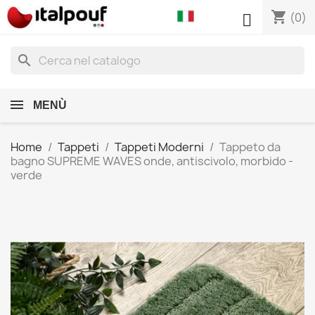
shopping_cart

(0)
search
MENÙ
Home
Tappeti
Tappeti Moderni
Tappeto da
bagno SUPREME WAVES onde, antiscivolo, morbido -
verde