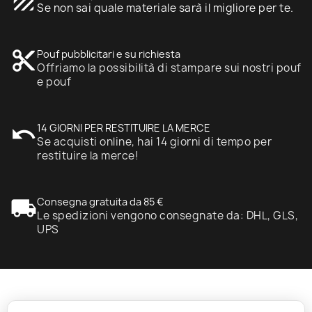
texture
Se non sai quale materiale sarà il migliore per te.
content_cut
Pouf pubblicitari e su richiesta
Offriamo la possibilità di stampare sui nostri pouf
e pouf
undo
14 GIORNI PER RESTITUIRE LA MERCE
Se acquisti online, hai 14 giorni di tempo per
restituire la merce!
local_shipping
Consegna gratuita da 85 €
Le spedizioni vengono consegnate da: DHL, GLS,
UPS
expand_more
Informazione