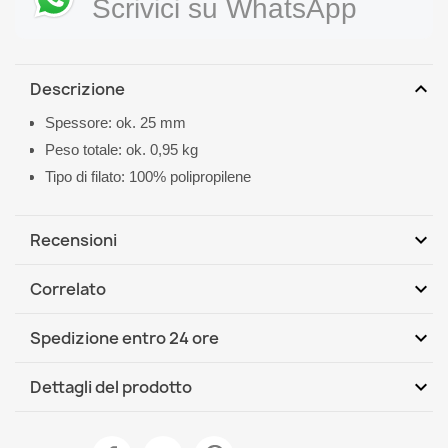
Scrivici su WhatsApp
expand_more
Descrizione
Spessore: ok. 25 mm
Peso totale: ok. 0,95 kg
Tipo di filato: 100% polipropilene
expand_more
Recensioni
expand_more
Correlato
Scrivi per primo una recensione
expand_more
Spedizione entro 24 ore
DHL / GLS International
Mar, 11.08 - Ven, 14.08
expand_more
Dettagli del prodotto
Scheda tecnica
Tappeto da bagno SUPREME WAVES onde, antiscivolo,