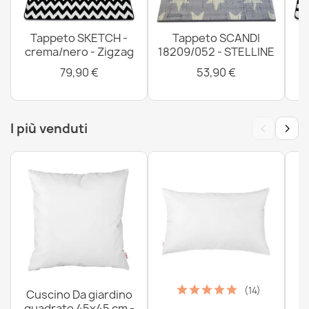
morbido - verde
12,90 €
Tappeto SKETCH -
Tappeto SCANDI
crema/nero - Zigzag
18209/052 - STELLINE
79,90 €
53,90 €
Tappeto da bagno SUPREME STONES pietre,
‹
›
I più venduti
antiscivolo, morbido - marrone
12,90 €
Tappeto da bagno SYNERGY glamour, antiscivolo,
morbido - lurex beige
15,90 €
(14)
Cuscino Da giardino
quadrato 45x45 cm -