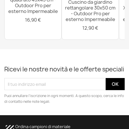
Cuscino da giardino
P
Outdoor Pro per
rettangolare 30x50 cm
XX
esterno Impermeabile
- Outdoor Pro per
esterno Impermeabile
es
16,90 €
12,90 €
Ricevi le nostre novità e le offerte speciali
Puoi annullare l'iscrizione in ogni momenti. A questo scopo, cerca le info
di contatto nelle note legali.
Ordina campioni di materiale