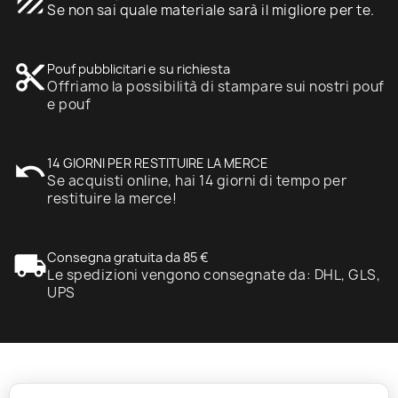
texture
Se non sai quale materiale sarà il migliore per te.
content_cut
Pouf pubblicitari e su richiesta
Offriamo la possibilità di stampare sui nostri pouf
e pouf
undo
14 GIORNI PER RESTITUIRE LA MERCE
Se acquisti online, hai 14 giorni di tempo per
restituire la merce!
local_shipping
Consegna gratuita da 85 €
Le spedizioni vengono consegnate da: DHL, GLS,
UPS
expand_more
Informazione