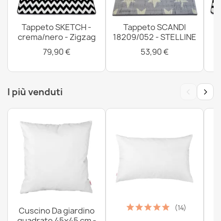
morbido - beige
12,90 €
Tappeto SKETCH -
Tappeto SCANDI
crema/nero - Zigzag
18209/052 - STELLINE
79,90 €
53,90 €
Tappeto da bagno SUPREME STONES pietre,
‹
›
I più venduti
antiscivolo, morbido - verde
12,90 €
Tappeto da bagno SUPREME STONES pietre,
antiscivolo, morbido - marrone
12,90 €
(14)
Cuscino Da giardino
quadrato 45x45 cm -