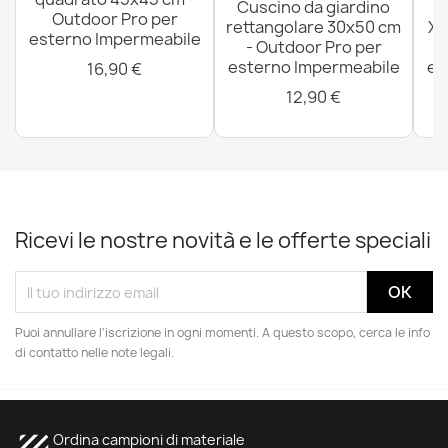
Cuscino da giardino
P
Outdoor Pro per
rettangolare 30x50 cm
XX
esterno Impermeabile
- Outdoor Pro per
esterno Impermeabile
es
16,90 €
12,90 €
Ricevi le nostre novità e le offerte speciali
Puoi annullare l'iscrizione in ogni momenti. A questo scopo, cerca le info
di contatto nelle note legali.
Ordina campioni di materiale