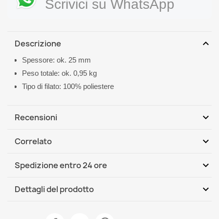
Scrivici su WhatsApp
expand_more
Descrizione
Spessore: ok. 25 mm
Peso totale: ok. 0,95 kg
Tipo di filato: 100% poliestere
expand_more
Recensioni
expand_more
Correlato
Scrivi per primo una recensione
expand_more
Spedizione entro 24 ore
DHL / GLS International
Lun, 10.08 - Gio, 13.08
expand_more
Dettagli del prodotto
Scheda tecnica
Tappeto da bagno SUPREME LINES righe, antiscivolo,