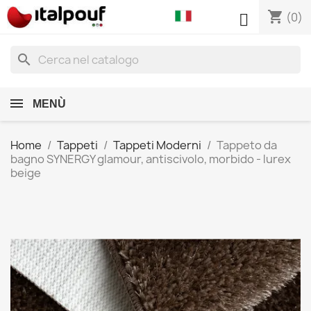
shopping_cart

(0)
search
MENÙ
Home
Tappeti
Tappeti Moderni
Tappeto da
bagno SYNERGY glamour, antiscivolo, morbido - lurex
beige