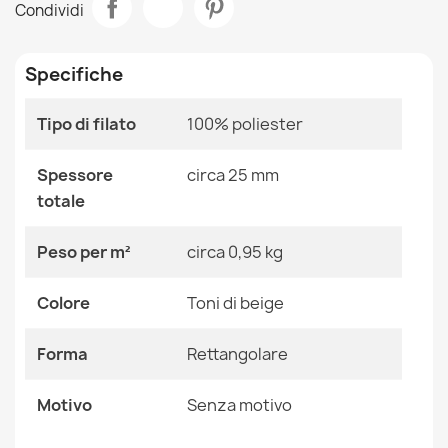
Condividi
morbido - verde
Stanza
Bagno
12,90 €
Specifiche
Dimensioni
50x80 Cm
60x100 Cm
Tipo di filato
100% poliester
Colore
Toni Di Beige
Tappeto da bagno SUPREME LINES righe, antiscivolo,
Spessore
circa 25 mm
morbido - marrone
Tessuto
Poliestere
totale
12,90 €
Forma
Rettangolare
Peso per m²
circa 0,95 kg
Motivo
Senza Motivo
Colore
Toni di beige
Riferimenti Specifici
Forma
Rettangolare
Tappeto da bagno SUPREME LINES righe, antiscivolo,
morbido - beige
Ean13
2000000121765
12,90 €
Motivo
Senza motivo
MPN
Kabis_21451