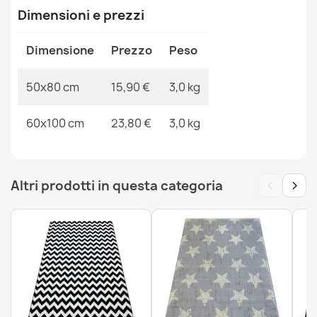
Dimensioni e prezzi
Dimensione
Prezzo
Peso
Tappeto da bagno SUPREME WAVES onde, antiscivolo,
morbido - verde
50x80 cm
15,90 €
3,0 kg
12,90 €
60x100 cm
23,80 €
3,0 kg
‹
›
Altri prodotti in questa categoria
Tappeto da bagno SUPREME WAVES onde, antiscivolo,
morbido - marrone
12,90 €
Tappeto da bagno SUPREME WAVES onde, antiscivolo,