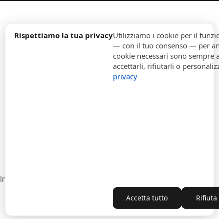
expand_more
Informazione
Rispettiamo la tua privacy
Utilizziamo i cookie per il fun
— con il tuo consenso — per ana
cookie necessari sono sempre att
expand_more
Ordini
accettarli, rifiutarli o personaliz
privacy
expand_more
Per Aziende
expand_more
Rimani aggiornato
expand_more
Informazione di magazzino
Impostazioni cookie
Recesso dal contratto
Accetta tutto
Rifiuta
Copyright © 2010-2026 ITALPOUF®