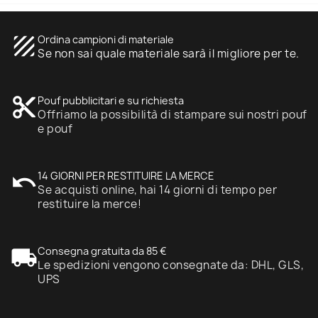
texture
Ordina campioni di materiale
Se non sai quale materiale sarà il migliore per te.
content_cut
Pouf pubblicitari e su richiesta
Offriamo la possibilità di stampare sui nostri pouf
e pouf
undo
14 GIORNI PER RESTITUIRE LA MERCE
Se acquisti online, hai 14 giorni di tempo per
restituire la merce!
local_shipping
Consegna gratuita da 85 €
Le spedizioni vengono consegnate da: DHL, GLS,
UPS