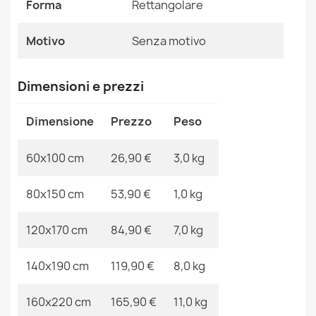
Forma
Rettangolare
Riferimenti Specifici
Motivo
Senza motivo
Ean13
2000000110639
MPN
Kabis_18283
Dimensioni e prezzi
Tappeto BUBBLE cerchio nero 25 IMITAZIONE PELLICCIA
DI CONIGLIO 3D strutturale
Dimensione
Prezzo
Peso
45,90 €
60x100 cm
26,90 €
3,0 kg
80x150 cm
53,90 €
1,0 kg
Tappeto BUBBLE nero 25 IMITAZIONE PELLICCIA DI
120x170 cm
84,90 €
7,0 kg
CONIGLIO 3D strutturale
84,90 €
140x190 cm
119,90 €
8,0 kg
160x220 cm
165,90 €
11,0 kg