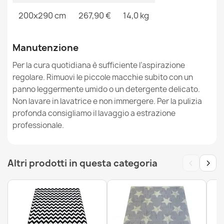
200x290 cm
267,90 €
14,0 kg
Tappeto BUBBLE cerchio avorio 12 IMITAZIONE
PELLICCIA DI CONIGLIO 3D strutturale
45,90 €
Manutenzione
Per la cura quotidiana è sufficiente l’aspirazione
regolare. Rimuovi le piccole macchie subito con un
panno leggermente umido o un detergente delicato.
Non lavare in lavatrice e non immergere. Per la pulizia
profonda consigliamo il lavaggio a estrazione
Tappeto BUBBLE cerchio argento 21 IMITAZIONE
PELLICCIA DI CONIGLIO 3D strutturale
professionale.
45,90 €
‹
›
Altri prodotti in questa categoria
Tappeto PATCHWORK nero - Pelle di vacchetta
58,90 €