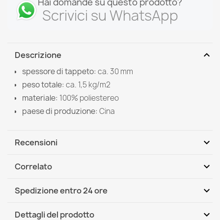
Hai domande su questo prodotto?
Scrivici su WhatsApp
expand_more
Descrizione
spessore di tappeto:
ca. 30 mm
peso totale:
ca. 1,5 kg/m2
materiale:
100% poliestereo
paese di produzione:
Cina
expand_more
Recensioni
expand_more
Correlato
Scrivi per primo una recensione
expand_more
Spedizione entro 24 ore
DHL / GLS International
Mer, 12.08 - Lun, 17.08
expand_more
Dettagli del prodotto