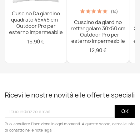
(14)
Cuscino Da giardino
quadrato 45x45 cm -
Cuscino da giardino
P
Outdoor Pro per
rettangolare 30x50 cm
XX
esterno Impermeabile
- Outdoor Pro per
esterno Impermeabile
es
16,90 €
12,90 €
Ricevi le nostre novità e le offerte speciali
Puoi annullare l'iscrizione in ogni momenti. A questo scopo, cerca le info
di contatto nelle note legali.