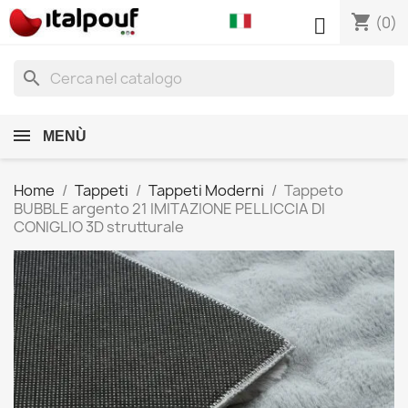
shopping_cart

(0)
search
MENÙ
Home
Tappeti
Tappeti Moderni
Tappeto
BUBBLE argento 21 IMITAZIONE PELLICCIA DI
CONIGLIO 3D strutturale