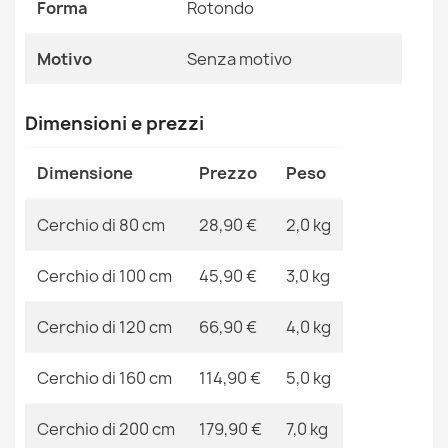
Forma
Ean13
Rotondo
2000000110653
MPN
Kabis_18285
Motivo
Senza motivo
Dimensioni e prezzi
Tappeto BUBBLE cerchio argento 21 IMITAZIONE
PELLICCIA DI CONIGLIO 3D strutturale
Dimensione
Prezzo
Peso
45,90 €
Cerchio di 80 cm
28,90 €
2,0 kg
Cerchio di 100 cm
45,90 €
3,0 kg
Tappeto BUBBLE rosa cipria 45 IMITAZIONE PELLICCIA
Cerchio di 120 cm
66,90 €
4,0 kg
DI CONIGLIO 3D strutturale
26,90 €
Cerchio di 160 cm
114,90 €
5,0 kg
Cerchio di 200 cm
179,90 €
7,0 kg