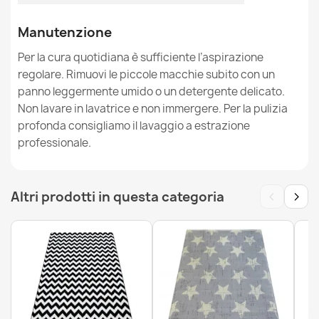
Manutenzione
Tappeto BUBBLE avorio 12 IMITAZIONE PELLICCIA DI
CONIGLIO 3D strutturale
Per la cura quotidiana è sufficiente l’aspirazione
26,90 €
regolare. Rimuovi le piccole macchie subito con un
panno leggermente umido o un detergente delicato.
Non lavare in lavatrice e non immergere. Per la pulizia
profonda consigliamo il lavaggio a estrazione
professionale.
Tappeto PATCHWORK nero - Pelle di vacchetta
58,90 €
‹
›
Altri prodotti in questa categoria
Tappeto BUBBLE nero 25 IMITAZIONE PELLICCIA DI
CONIGLIO 3D strutturale
84,90 €