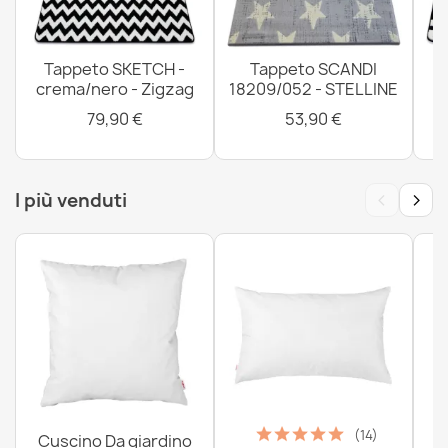
Tappeto SKETCH -
Tappeto SCANDI
crema/nero - Zigzag
18209/052 - STELLINE
79,90 €
53,90 €
‹
›
I più venduti
(14)
Cuscino Da giardino