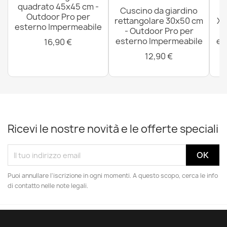
quadrato 45x45 cm -
Cuscino da giardino
P
Outdoor Pro per
rettangolare 30x50 cm
XX
esterno Impermeabile
- Outdoor Pro per
esterno Impermeabile
es
16,90 €
12,90 €
Ricevi le nostre novità e le offerte speciali
Puoi annullare l'iscrizione in ogni momenti. A questo scopo, cerca le info
di contatto nelle note legali.