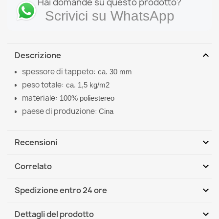
Hai domande su questo prodotto?
Scrivici su WhatsApp
expand_more
Descrizione
spessore di tappeto:
ca. 30 mm
peso totale:
ca. 1,5 kg/m2
materiale:
100% poliestereo
paese di produzione:
Cina
expand_more
Recensioni
expand_more
Correlato
Scrivi per primo una recensione
expand_more
Spedizione entro 24 ore
DHL / GLS International
Mer, 12.08 - Lun, 17.08
expand_more
Dettagli del prodotto