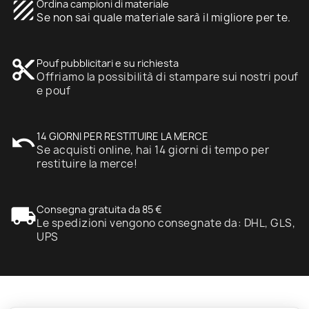
texture
Ordina campioni di materiale
Se non sai quale materiale sarà il migliore per te.
content_cut
Pouf pubblicitari e su richiesta
Offriamo la possibilità di stampare sui nostri pouf
e pouf
undo
14 GIORNI PER RESTITUIRE LA MERCE
Se acquisti online, hai 14 giorni di tempo per
restituire la merce!
local_shipping
Consegna gratuita da 85 €
Le spedizioni vengono consegnate da: DHL, GLS,
UPS