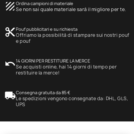
texture
Ordina campioni di materiale
Se non sai quale materiale sarà il migliore per te.
content_cut
Pouf pubblicitari e su richiesta
Offriamo la possibilità di stampare sui nostri pouf
e pouf
undo
14 GIORNI PER RESTITUIRE LA MERCE
Se acquisti online, hai 14 giorni di tempo per
restituire la merce!
local_shipping
Consegna gratuita da 85 €
Le spedizioni vengono consegnate da: DHL, GLS,
UPS