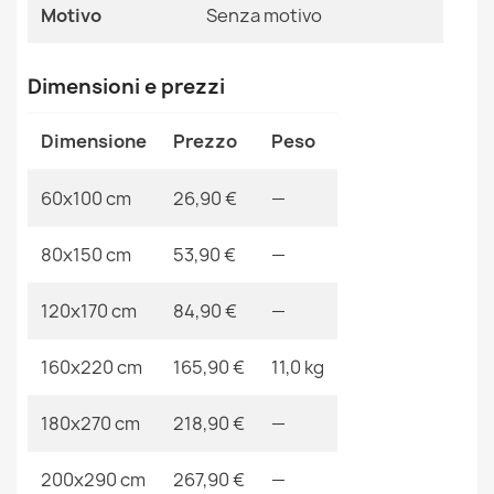
Ean13
2000000100869
Motivo
Senza motivo
MPN
Kabis_13571
Tappeto BUNNY rosa IMITAZIONE PELLICCIA DI
CONIGLIO
Dimensioni e prezzi
26,90 €
Dimensione
Prezzo
Peso
60x100 cm
26,90 €
—
80x150 cm
53,90 €
—
Tappeto HAMPTON Crown nero
45,90 €
120x170 cm
84,90 €
—
160x220 cm
165,90 €
11,0 kg
180x270 cm
218,90 €
—
Tappeto BUNNY argento IMITAZIONE PELLICCIA DI
CONIGLIO
26,90 €
200x290 cm
267,90 €
—