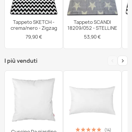
Tappeto SKETCH -
Tappeto SCANDI
crema/nero - Zigzag
18209/052 - STELLINE
79,90 €
53,90 €
‹
›
I più venduti
(14)
Cuscino Da giardino