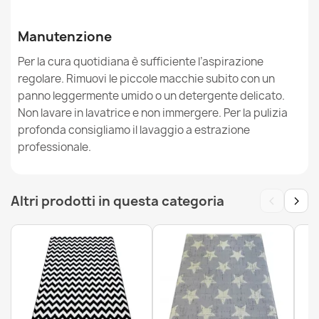
Manutenzione
Per la cura quotidiana è sufficiente l’aspirazione
regolare. Rimuovi le piccole macchie subito con un
Tappeto HAMPTON Rich greco nero
panno leggermente umido o un detergente delicato.
45,90 €
Non lavare in lavatrice e non immergere. Per la pulizia
profonda consigliamo il lavaggio a estrazione
professionale.
‹
›
Altri prodotti in questa categoria
Tappeto BUNNY bianco IMITAZIONE PELLICCIA DI
CONIGLIO
26,90 €