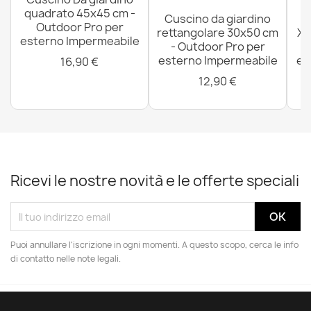
quadrato 45x45 cm -
Cuscino da giardino
P
Outdoor Pro per
rettangolare 30x50 cm
XX
esterno Impermeabile
- Outdoor Pro per
esterno Impermeabile
es
16,90 €
12,90 €
Ricevi le nostre novità e le offerte speciali
Puoi annullare l'iscrizione in ogni momenti. A questo scopo, cerca le info
di contatto nelle note legali.