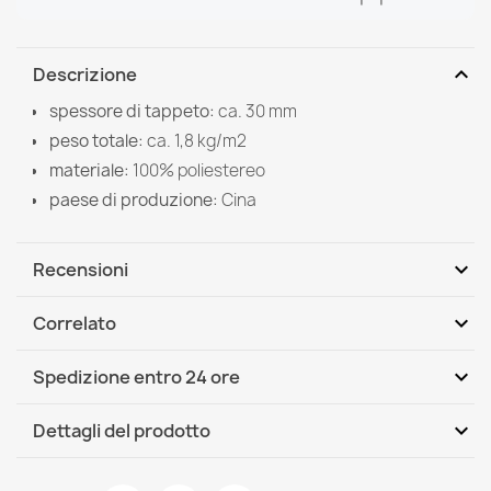
expand_more
Descrizione
spessore di tappeto:
ca. 30 mm
peso totale:
ca. 1,8 kg/m2
materiale:
100% poliestereo
paese di produzione:
Cina
expand_more
Recensioni
expand_more
Correlato
Scrivi per primo una recensione
expand_more
Spedizione entro 24 ore
DHL / GLS International
Mer, 12.08 - Lun, 17.08
expand_more
Dettagli del prodotto
Scheda tecnica