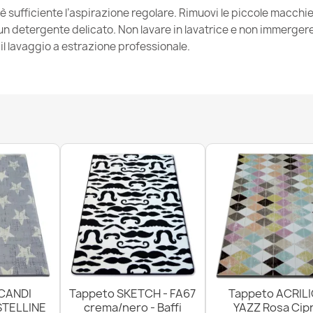
 è sufficiente l’aspirazione regolare. Rimuovi le piccole macch
 detergente delicato. Non lavare in lavatrice e non immergere. 
l lavaggio a estrazione professionale.
Tappeto HAMP
53,90 €
Tappeto BUNN
CONIGLIO
26,90 €
CANDI
Tappeto SKETCH - FA67
Tappeto ACRIL
STELLINE
crema/nero - Baffi
YAZZ Rosa Cipr