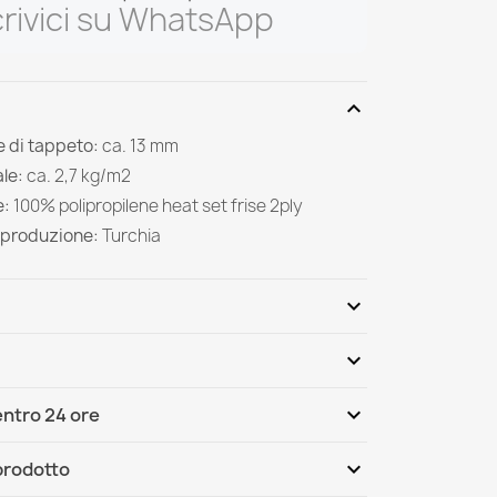
rivici su WhatsApp
expand_more
 di tappeto:
ca. 13 mm
le:
ca. 2,7 kg/m2
e:
100% polipropilene heat set frise 2ply
 produzione:
Turchia
expand_more
expand_more
Scrivi per primo una recensione
expand_more
ntro 24 ore
ternational
Mar, 11.08 - Ven, 14.08
expand_more
 prodotto