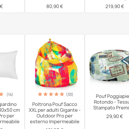
 €
80,90 €
219,90 €
(14)
(33)
Pouf Poggiapie
Rotondo - Tess
giardino
Poltrona Pouf Sacco
Stampato Prem
 30x50 cm
XXL per adulti Gigante -
Pro per
Outdoor Pro per
29,90 €
rmeabile
esterno Impermeabile