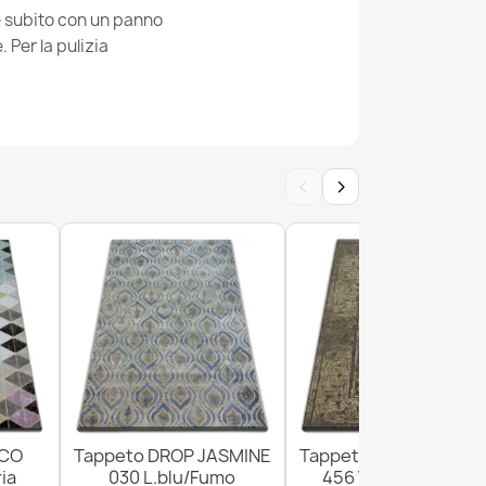
ie subito con un panno
Per la pulizia
TON Border cerchio inquadrata nero
‹
›
Y argento IMITAZIONE PELLICCIA DI
ICO
Tappeto DROP JASMINE
Tappeto DROP JASMI
ia
030 L.blu/Fumo
456 Vizon/D.beige