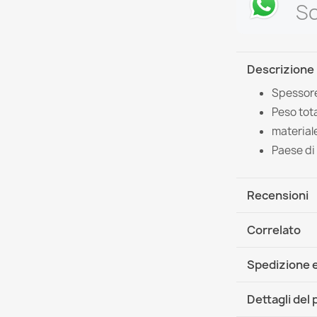
Sc
Descrizione
Spessore
Peso tota
material
Paese di
Recensioni
Correlato
Spedizione e
DHL / GLS In
Dettagli del