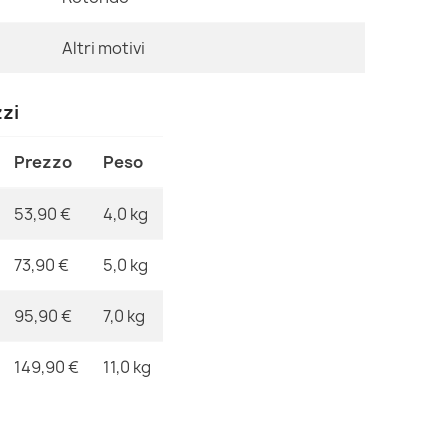
Ean13
Altri motivi
MPN
Tappeto BUNN
53,90 €
zzi
Prezzo
Peso
53,90 €
4,0 kg
Tappeto HAM
45,90 €
73,90 €
5,0 kg
95,90 €
7,0 kg
149,90 €
11,0 kg
Tappeto BUNN
26,90 €