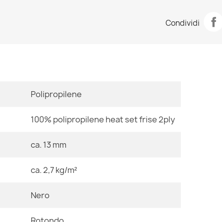
Scheda tecn
Tappeto HAMP
Condividi
45,90 €
Stanza
Dimensioni
Polipropilene
Tappeto BUNN
CONIGLIO
Colore
84,90 €
100% polipropilene heat set frise 2ply
Tessuto
ca. 13 mm
Forma
ca. 2,7 kg/m²
Motivo
Tappeto HAM
45,90 €
Nero
Riferimenti Sp
Rotondo