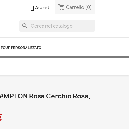
shopping_cart

Carrello
(0)
Accedi
search
POUF PERSONALIZZATO
AMPTON Rosa Cerchio Rosa,
€