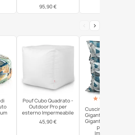
95,90 €
300,90 €
‹
›
(18)
di
Pouf Cubo Quadrato -
uto
Outdoor Pro per
Cuscino da Paviment
ium
esterno Impermeabile
Gigante XXL per adult
Gigante - Outdoor Pr
45,90 €
per esterno
Impermeabile