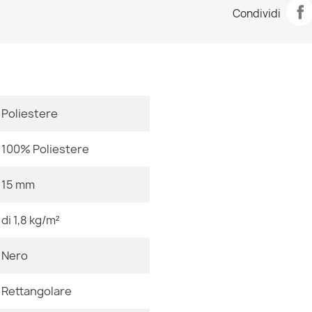
Tappeto mod
Condividi
34,90 €
Stanza
Dimensioni
Poliestere
Tappeto mode
34,90 €
100% Poliestere
Colore
15 mm
Tessuto
di 1,8 kg/m²
Tappeto mode
34,90 €
Forma
Nero
Motivo
Rettangolare