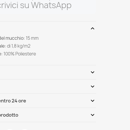
rivici su WhatsApp
expand_more
del mucchio:
15 mm
le:
di
1,8 kg/m2
e:
100%
Poliestere
expand_more
expand_more
Scrivi per primo una recensione
expand_more
ntro 24 ore
ternational
Mar, 11.08 - Ven, 14.08
expand_more
 prodotto
ica