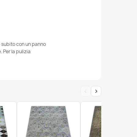
erno MODE 8598 geometrico crema
ie subito con un panno
Per la pulizia
rno MODE puntini crema / nero
‹
›