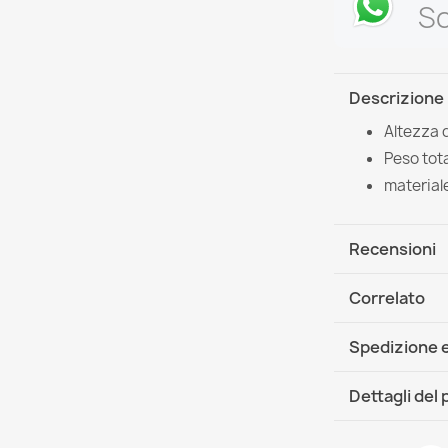
Sc
Descrizione
Altezza 
Peso tota
material
Recensioni
Correlato
Spedizione e
DHL / GLS In
Dettagli del
Scheda tecn