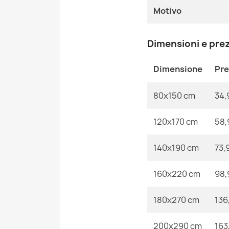
Motivo
Dimensioni e pre
Dimensione
Pr
80x150 cm
34,
120x170 cm
58,
140x190 cm
73,
160x220 cm
98,
180x270 cm
136
200x290 cm
163