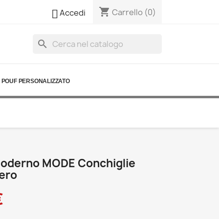
shopping_cart

Carrello
(0)
Accedi
search
POUF PERSONALIZZATO
oderno MODE Conchiglie
ero
€