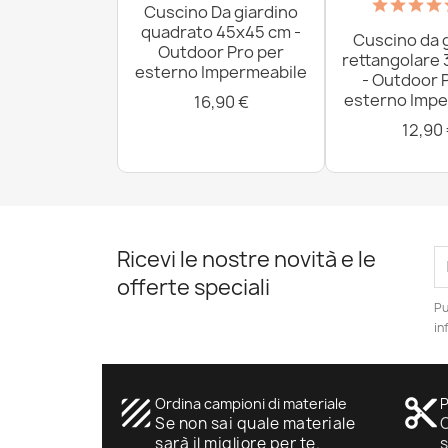
Cuscino Da giardino
quadrato 45x45 cm -
Cuscino da 
Outdoor Pro per
rettangolare
esterno Impermeabile
- Outdoor 
esterno Impe
16,90 €
12,90
Ricevi le nostre novità e le
offerte speciali
Pu
in
texture
Ordina campioni di materiale
content_cut
P
Se non sai quale materiale
O
sarà il migliore per te.
s