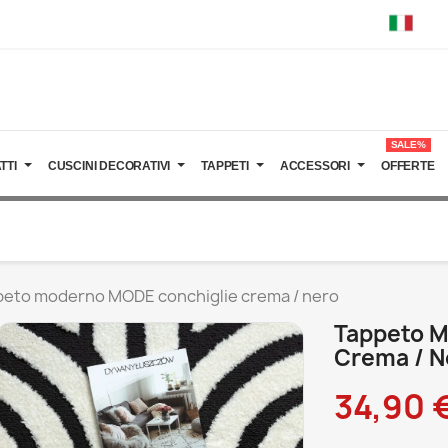
SALE%
TTI
CUSCINI DECORATIVI
TAPPETI
ACCESSORI
OFFERTE
eto moderno MODE conchiglie crema / nero
Tappeto M
Crema / N
34,90 