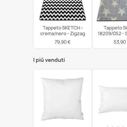
Tappeto SKETCH -
Tappeto S
crema/nero - Zigzag
18209/052 - 
79,90 €
53,90
I più venduti