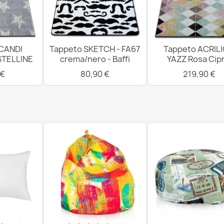
CANDI
Tappeto SKETCH - FA67
Tappeto ACRIL
STELLINE
crema/nero - Baffi
YAZZ Rosa Cipr
 €
80,90 €
219,90 €