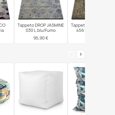
ICO
Tappeto DROP JASMINE
Tappeto DROP JASMI
ia
030 L.blu/Fumo
456 Vizon/D.beige
95,90 €
300,90 €
‹
›