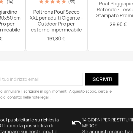
(14)
(33)
Pouf Poggiapie
Rotondo - Tess
giardino
Poltrona Pouf Sacco
Stampato Prem
 30x50 cm
XXL per adulti Gigante -
Pro per
Outdoor Pro per
29,90 €
rmeabile
esterno Impermeabile
 €
161,80 €
oi annullare l'iscrizione in ogni momenti. A questo scopo, cerca le
fo di contatto nelle note legali.
ouf pubblicitari e su richiesta
undo
14 GIORNI PER RESTITUIR
ffriamo la possibilità di
MERCE
tampare sui nostri pouf e
Se acquisti online, hai