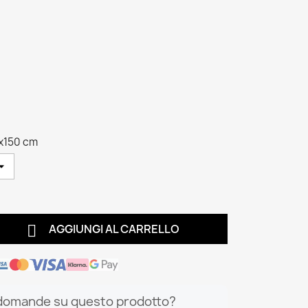
x150 cm

AGGIUNGI AL CARRELLO
domande su questo prodotto?