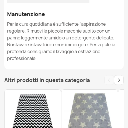
Tappeto moderno MODE 8597 geometrico crema
Manutenzione
34,90 €
Per la cura quotidiana è sufficiente l’aspirazione
regolare. Rimuovi le piccole macchie subito con un
panno leggermente umido o un detergente delicato.
Non lavare in lavatrice e non immergere. Per la pulizia
profonda consigliamo il lavaggio a estrazione
Tappeto moderno MODE 8589 geometrico crema
professionale.
58,90 €
‹
›
Altri prodotti in questa categoria