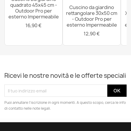
quadrato 45x45 cm -
Cuscino da giardino
P
Outdoor Pro per
rettangolare 30x50 cm
XX
esterno Impermeabile
- Outdoor Pro per
esterno Impermeabile
es
16,90 €
12,90 €
Ricevi le nostre novità e le offerte speciali
Puoi annullare l'iscrizione in ogni momenti. A questo scopo, cerca le info
di contatto nelle note legali.