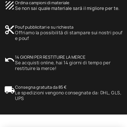
texture
Ordina campioni di materiale
Se non sai quale materiale sarà il migliore per te.
content_cut
Pouf pubblicitari e su richiesta
Offriamo la possibilità di stampare sui nostri pouf
e pouf
undo
14 GIORNI PER RESTITUIRE LA MERCE
Se acquisti online, hai 14 giorni di tempo per
restituire la merce!
local_shipping
Consegna gratuita da 85 €
Le spedizioni vengono consegnate da: DHL, GLS,
UPS