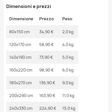
Tappeto moderno MODE 8511 geometrico crema / nero
Ean13
2000000108759
Dimensioni e prezzi
34,90 €
MPN
Kabis_17926
Dimensione
Prezzo
Peso
80x150 cm
34,90 €
2,0 kg
Tappeto moderno MODE conchiglie crema / nero
120x170 cm
58,90 €
4,0 kg
34,90 €
140x190 cm
73,90 €
5,0 kg
160x220 cm
98,90 €
6,0 kg
Tappeto moderno MODE 8531 astrazione crema / nero
180x270 cm
136,90 €
9,0 kg
34,90 €
200x290 cm
163,90 €
11,0 kg
240x330 cm
224,90 €
15,0 kg