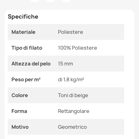
Stanza
Salotto
Specifiche
Dimensioni
120x170 Cm
140x190 Cm
160x220 Cm
Materiale
Poliestere
180x270 Cm
Tappeto moderno MODE puntini crema / nero
200x290 Cm
163,90 €
Tipo di filato
100% Poliestere
240x330 Cm
80x150 Cm
Altezza del pelo
15 mm
Colore
Toni Di Beige
Peso per m²
di 1,8 kg/m²
Tessuto
Poliestere
Tappeto moderno MODE conchiglie crema
Colore
Toni di beige
34,90 €
Forma
Rettangolare
Forma
Rettangolare
Motivo
Geometrico
Motivo
Geometrico
Riferimenti Specifici