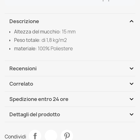
expand_more
Descrizione
Altezza del mucchio:
15 mm
Peso totale:
di
1,8 kg/m2
materiale:
100%
Poliestere
expand_more
Recensioni
expand_more
Correlato
Scrivi per primo una recensione
expand_more
Spedizione entro 24 ore
DHL / GLS International
Mer, 12.08 - Lun, 17.08
expand_more
Dettagli del prodotto
Scheda tecnica
Tappeto moderno MODE 8631 geometrico crema / nero
Condividi
34,90 €