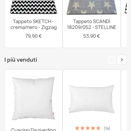
Tappeto SKETCH -
Tappeto SCANDI
crema/nero - Zigzag
18209/052 - STELLINE
79,90 €
53,90 €
‹
›
I più venduti
(14)
Cuscino Da giardino