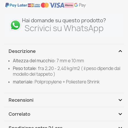
Hai domande su questo prodotto?
Scrivici su WhatsApp
expand_more
Descrizione
Altezza del mucchio:
7 mm e 10 mm
Peso totale:
fra 2,20 - 2,40 kg/m2 ( il peso dipende dal
modello del tappeto )
materiale:
Polipropylene +
Poliestere Shrink
expand_more
Recensioni
expand_more
Correlato
Scrivi per primo una recensione
Spedizione entro 24 ore