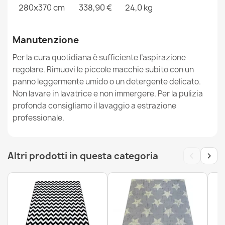
280x370 cm
338,90 €
24,0 kg
Manutenzione
Tappeto DE LUXE moderno Astrazione - Structural
Per la cura quotidiana è sufficiente l’aspirazione
verde / grigio
regolare. Rimuovi le piccole macchie subito con un
76,90 €
panno leggermente umido o un detergente delicato.
Non lavare in lavatrice e non immergere. Per la pulizia
profonda consigliamo il lavaggio a estrazione
professionale.
Tappeto DE LUXE moderno 622 Astrazione - Structural
‹
›
Altri prodotti in questa categoria
verde / antracite
76,90 €