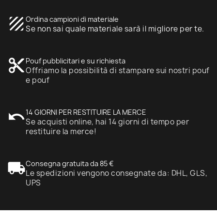
texture
Ordina campioni di materiale
Se non sai quale materiale sarà il migliore per te.
content_cut
Pouf pubblicitari e su richiesta
Offriamo la possibilità di stampare sui nostri pouf
e pouf
undo
14 GIORNI PER RESTITUIRE LA MERCE
Se acquisti online, hai 14 giorni di tempo per
restituire la merce!
local_shipping
Consegna gratuita da 85 €
Le spedizioni vengono consegnate da: DHL, GLS,
UPS