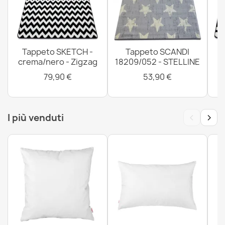
Tappeto DE LUXE moderno 528 Astrazione - Structural
crema / blu scuro
76,90 €
Tappeto SKETCH -
Tappeto SCANDI
crema/nero - Zigzag
18209/052 - STELLINE
79,90 €
53,90 €
‹
›
I più venduti