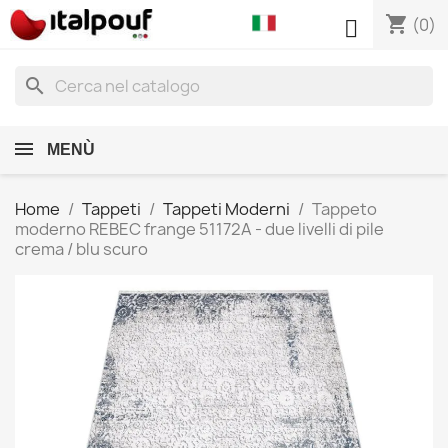
shopping_cart

(0)
search
MENÙ
Home
Tappeti
Tappeti Moderni
Tappeto
moderno REBEC frange 51172A - due livelli di pile
crema / blu scuro