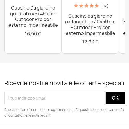
(14)
Cuscino Da giardino
quadrato 45x45 cm -
Cuscino da giardino
P
Outdoor Pro per
rettangolare 30x50 cm
XX
esterno Impermeabile
- Outdoor Pro per
esterno Impermeabile
es
16,90 €
12,90 €
Ricevi le nostre novità e le offerte speciali
Puoi annullare l'iscrizione in ogni momenti. A questo scopo, cerca le info
di contatto nelle note legali.