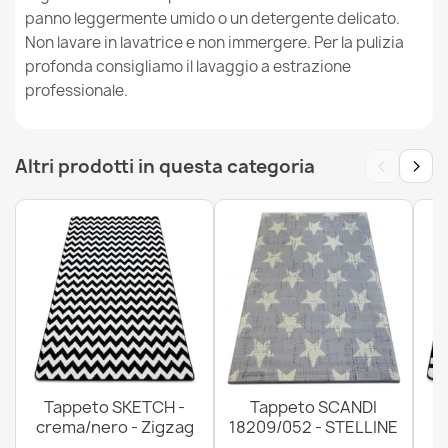
panno leggermente umido o un detergente delicato.
Tappeto DE LUXE moderno Astrazione - Structural
Non lavare in lavatrice e non immergere. Per la pulizia
verde / grigio
profonda consigliamo il lavaggio a estrazione
76,90 €
professionale.
‹
›
Altri prodotti in questa categoria
Tappeto DE LUXE moderno 622 Astrazione - Structural
verde / antracite
76,90 €
Tappeto DE LUXE moderno 528 Astrazione - Structural
Tappeto SKETCH -
Tappeto SCANDI
crema / blu scuro
crema/nero - Zigzag
18209/052 - STELLINE
76,90 €