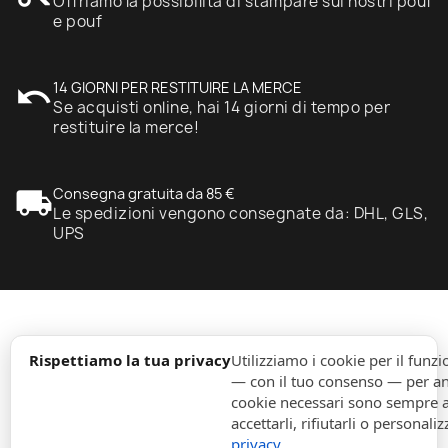
Offriamo la possibilità di stampare sui nostri pouf
e pouf
undo
14 GIORNI PER RESTITUIRE LA MERCE
Se acquisti online, hai 14 giorni di tempo per
restituire la merce!
local_shipping
Consegna gratuita da 85 €
Le spedizioni vengono consegnate da: DHL, GLS,
UPS
expand_more
Informazione
Rispettiamo la tua privacy
Utilizziamo i cookie per il fun
— con il tuo consenso — per ana
cookie necessari sono sempre att
expand_more
Ordini
accettarli, rifiutarli o personaliz
privacy