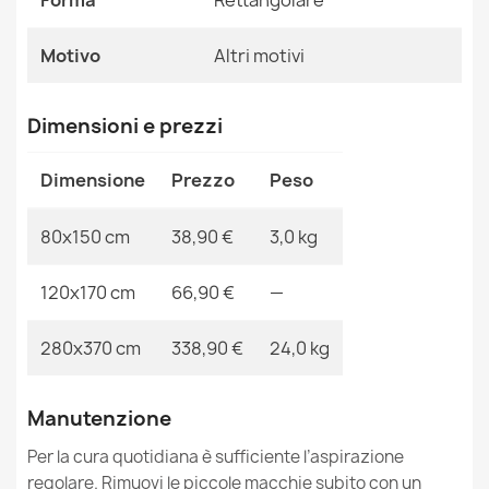
Forma
Rettangolare
MPN
Kabis_14738
Motivo
Altri motivi
Dimensioni e prezzi
Tappeto moderno REBEC frange 51192A - due livelli di
pile crema / grigio
Dimensione
Prezzo
Peso
38,90 €
80x150 cm
38,90 €
3,0 kg
120x170 cm
66,90 €
—
Tappeto DE LUXE moderno Geometrico - Structural
280x370 cm
338,90 €
24,0 kg
verde / antracite
76,90 €
Manutenzione
Per la cura quotidiana è sufficiente l’aspirazione
regolare. Rimuovi le piccole macchie subito con un