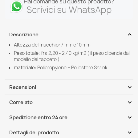
Hai domande su questo prodotto?
Scrivici su WhatsApp
expand_more
Descrizione
Altezza del mucchio:
7 mm e 10 mm
Peso totale:
fra 2,20 - 2,40 kg/m2 ( il peso dipende dal
modello del tappeto )
materiale:
Polipropylene +
Poliestere Shrink
expand_more
Recensioni
expand_more
Correlato
Scrivi per primo una recensione
expand_more
Spedizione entro 24 ore
DHL / GLS International
Mer, 12.08 - Lun, 17.08
expand_more
Dettagli del prodotto