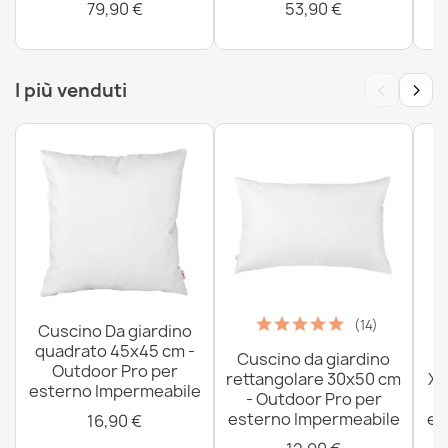
79,90 €
53,90 €
‹
›
I più venduti
(14)
Cuscino Da giardino
quadrato 45x45 cm -
Cuscino da giardino
P
Outdoor Pro per
rettangolare 30x50 cm
XX
esterno Impermeabile
- Outdoor Pro per
esterno Impermeabile
es
16,90 €