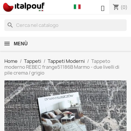
shopping_cart

(0)
search
MENÙ
Home
Tappeti
Tappeti Moderni
Tappeto
moderno REBEC frange51186B Marmo - due livelli di
pile crema / grigio