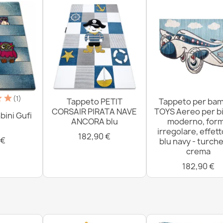
(1)
Tappeto PETIT
Tappeto per bam
CORSAIR PIRATA NAVE
TOYS Aereo per bi
ini Gufi
ANCORA blu
moderno, for
irregolare, effett
182,90 €
 €
blu navy - turche
crema
182,90 €