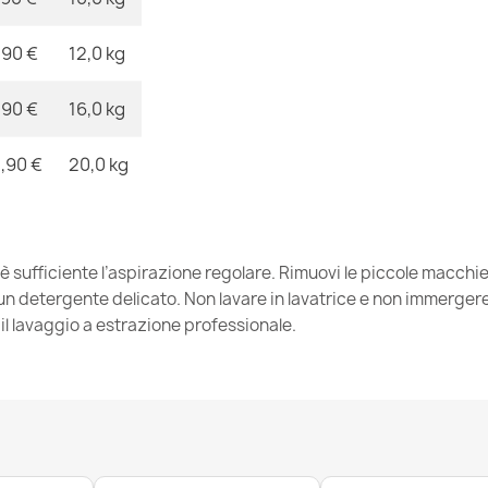
26,90 €
,90 €
12,0 kg
,90 €
16,0 kg
Tappeto FUN 
,90 €
20,0 kg
26,90 €
 è sufficiente l’aspirazione regolare. Rimuovi le piccole macch
 detergente delicato. Non lavare in lavatrice e non immergere. 
l lavaggio a estrazione professionale.
Tappeto FUN F
26,90 €