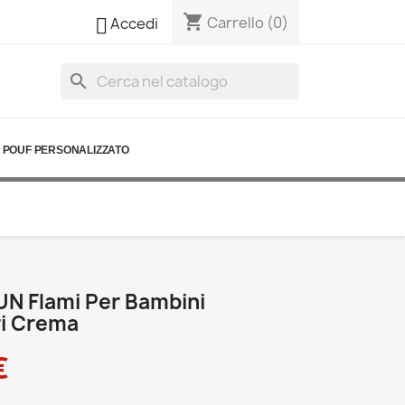
shopping_cart

Carrello
(0)
Accedi
search
POUF PERSONALIZZATO
UN Flami Per Bambini
ri Crema
€