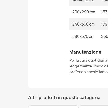
200x290 cm
133
240x330 cm
179
280x370 cm
235
Manutenzione
Per la cura quotidiana
leggermente umido o un
profonda consigliamo i
Altri prodotti in questa categoria