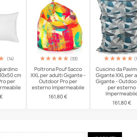
(14)
(33)
(
giardino
Poltrona Pouf Sacco
Cuscino da Pavi
 30x50 cm
XXL per adulti Gigante -
Gigante XXL per a
Pro per
Outdoor Pro per
Gigante - Outdoo
rmeabile
esterno Impermeabile
per esterno
Impermeabil
 €
161,80 €
161,80 €