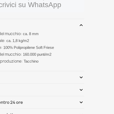
crivici su WhatsApp
expand_more
del mucchio:
ca. 8 mm
le:
ca. 1,8 kg/m2
e:
100% Polipropilene Soft Friese
del mucchio:
160.000 punti/m2
 produzione:
Tacchino
expand_more
expand_more
Scrivi per primo una recensione
expand_more
ntro 24 ore
ternational
Gio, 13.08 - Mar, 18.08