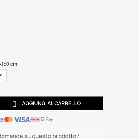
x150 cm

AGGIUNGI AL CARRELLO
domande su questo prodotto?