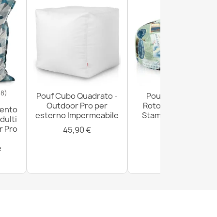
18)
Pouf Cubo Quadrato -
Pouf Poggiapiedi
Outdoor Pro per
Rotondo - Tessuto
mento
esterno Impermeabile
Stampato Premium
dulti
r Pro
45,90 €
29,90 €
e