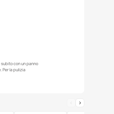
Honey per bambini, orso, api crema
ie subito con un panno
Per la pulizia
orester per bambini, animali, foresta beige
‹
›