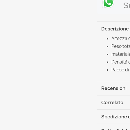
S
Descrizione
Altezza 
Peso tota
material
Densità 
Paese di
Recensioni
Correlato
Spedizione e
DHL / GLS In