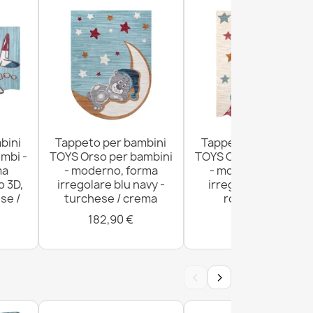
bini
Tappeto per bambini
Tappeto per bambini
mbi -
TOYS Orso per bambini
TOYS Orso per bambin
ma
- moderno, forma
- moderno, forma
o 3D,
irregolare blu navy -
irregolare crema /
se /
turchese / crema
rosso fucsia
182,90 €
182,90 €
‹
›