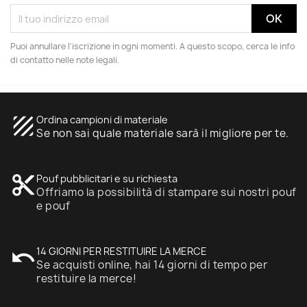
Puoi annullare l'iscrizione in ogni momenti. A questo scopo, cerca le info
di contatto nelle note legali.
texture
Ordina campioni di materiale
Se non sai quale materiale sarà il migliore per te.
content_cut
Pouf pubblicitari e su richiesta
Offriamo la possibilità di stampare sui nostri pouf
e pouf
undo
14 GIORNI PER RESTITUIRE LA MERCE
Se acquisti online, hai 14 giorni di tempo per
restituire la merce!