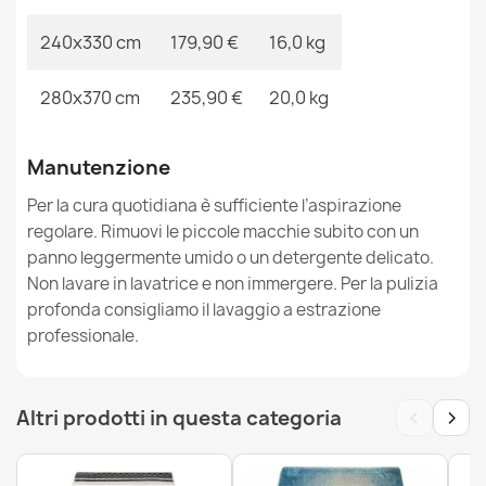
240x330 cm
179,90 €
16,0 kg
280x370 cm
235,90 €
20,0 kg
Tappeto FUN Land per bambini, il villaggio, strade
cerchio - crema
23,90 €
Manutenzione
Per la cura quotidiana è sufficiente l’aspirazione
regolare. Rimuovi le piccole macchie subito con un
panno leggermente umido o un detergente delicato.
Non lavare in lavatrice e non immergere. Per la pulizia
profonda consigliamo il lavaggio a estrazione
Tappeto FUN Honey per bambini, orso, api beige
professionale.
26,90 €
‹
›
Altri prodotti in questa categoria