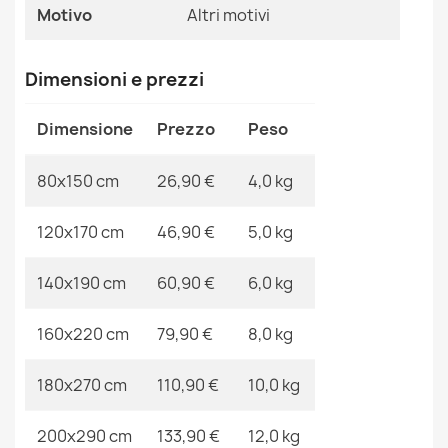
Motivo
Altri Motivi
Motivo
Altri motivi
Tappeto FUN Flami per bambini fenicotteri crema
Riferimenti Specifici
Dimensioni e prezzi
26,90 €
Ean13
2000000106168
Dimensione
Prezzo
Peso
MPN
Kabis_17094
80x150 cm
26,90 €
4,0 kg
Tappeto FUN Kittens per bambini, gatti beige
120x170 cm
46,90 €
5,0 kg
26,90 €
140x190 cm
60,90 €
6,0 kg
160x220 cm
79,90 €
8,0 kg
Tappeto FUN Sweety per bambini, unicorno, arcobaleno
180x270 cm
110,90 €
10,0 kg
beige
26,90 €
200x290 cm
133,90 €
12,0 kg