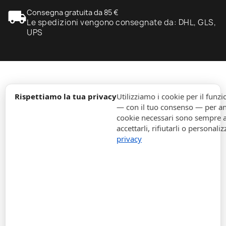
local_shipping
Consegna gratuita da 85 €
Le spedizioni vengono consegnate da: DHL, GLS,
UPS
expand_more
Informazione
Rispettiamo la tua privacy
Utilizziamo i cookie per il fun
— con il tuo consenso — per ana
cookie necessari sono sempre att
expand_more
Ordini
accettarli, rifiutarli o personaliz
privacy
expand_more
Per Aziende
expand_more
Rimani aggiornato
expand_more
Informazione di magazzino