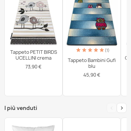
(1)
Tappeto PETIT BIRDS
UCELLINI crema
CO
Tappeto Bambini Gufi
blu
73,90 €
45,90 €
‹
›
I più venduti