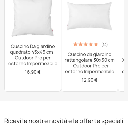
(14)
Cuscino Da giardino
quadrato 45x45 cm -
Cuscino da giardino
P
Outdoor Pro per
rettangolare 30x50 cm
XX
esterno Impermeabile
- Outdoor Pro per
esterno Impermeabile
es
16,90 €
12,90 €
Ricevi le nostre novità e le offerte speciali