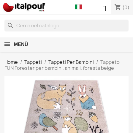
shopping_cart

(0)
search
MENÙ
Home
Tappeti
Tappeti Per Bambini
Tappeto
FUN Forester per bambini, animali, foresta beige