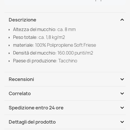
expand_more
Descrizione
Altezza del mucchio:
ca. 8 mm
Peso totale:
ca. 1,8 kg/m2
materiale:
100% Polipropilene Soft Friese
Densità del mucchio:
160.000 punti/m2
Paese di produzione:
Tacchino
expand_more
Recensioni
expand_more
Correlato
Scrivi per primo una recensione
expand_more
Spedizione entro 24 ore
DHL / GLS International
Mar, 11.08 - Ven, 14.08
expand_more
Dettagli del prodotto