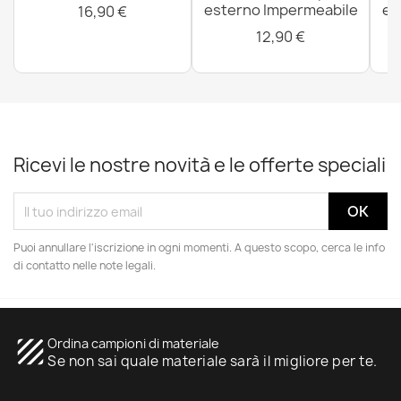
esterno Impermeabile
es
16,90 €
12,90 €
Ricevi le nostre novità e le offerte speciali
Puoi annullare l'iscrizione in ogni momenti. A questo scopo, cerca le info
di contatto nelle note legali.
texture
Ordina campioni di materiale
Se non sai quale materiale sarà il migliore per te.