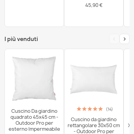
26,90 €
45,90 €
‹
›
I più venduti
(14)
Cuscino Da giardino
quadrato 45x45 cm -
Cuscino da giardino
P
Outdoor Pro per
rettangolare 30x50 cm
XX
esterno Impermeabile
- Outdoor Pro per