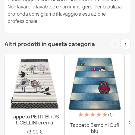
Non lavare in lavatrice e non immergere. Per la pulizia
profonda consigliamo il lavaggio a estrazione
Tappeto FUN Hop per bambini, il gioco della campana,
professionale.
animali verde
26,90 €
‹
›
Altri prodotti in questa categoria
Tappeto FUN Hop per bambini, il gioco della campana,
animali nero
26,90 €
(1)
Tappeto PETIT BIRDS
UCELLINI crema
CO
Tappeto Bambini Gufi
Tappeto FUN Forester per bambini, animali, foresta
blu
73,90 €
beige