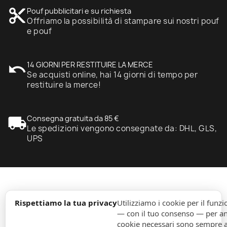
content_cut
Pouf pubblicitari e su richiesta
Offriamo la possibilità di stampare sui nostri pouf
e pouf
undo
14 GIORNI PER RESTITUIRE LA MERCE
Se acquisti online, hai 14 giorni di tempo per
restituire la merce!
local_shipping
Consegna gratuita da 85 €
Le spedizioni vengono consegnate da: DHL, GLS,
UPS
expand_more
Informazione
Rispettiamo la tua privacy
Utilizziamo i cookie per il fun
— con il tuo consenso — per ana
cookie necessari sono sempre att
expand_more
Ordini