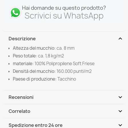
Hai domande su questo prodotto?
Scrivici su WhatsApp
expand_more
Descrizione
Altezza del mucchio:
ca. 8 mm
Peso totale:
ca. 1,8 kg/m2
materiale:
100% Polipropilene Soft Friese
Densità del mucchio:
160.000 punti/m2
Paese di produzione:
Tacchino
expand_more
Recensioni
expand_more
Correlato
Scrivi per primo una recensione
expand_more
Spedizione entro 24 ore