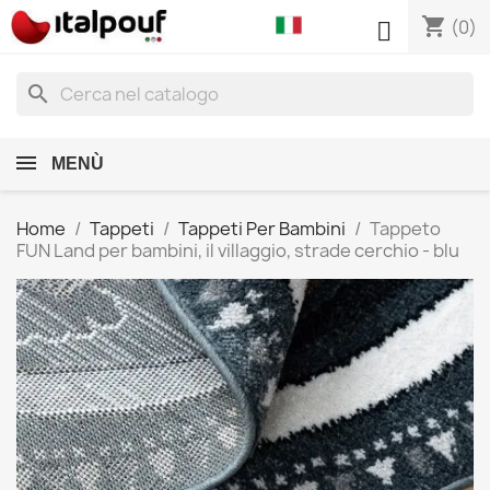
shopping_cart

(0)
search
MENÙ
Home
Tappeti
Tappeti Per Bambini
Tappeto
FUN Land per bambini, il villaggio, strade cerchio - blu