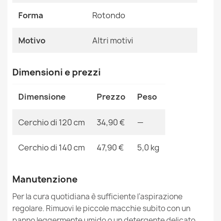
crema
Riferimenti Specifici
26,90 €
Forma
Rotondo
Ean13
2000000106090
Motivo
Altri motivi
MPN
Kabis_15997
Dimensioni e prezzi
Tappeto FUN Track per bambini, strada, cittadino grigio
26,90 €
Dimensione
Prezzo
Peso
Cerchio di 120 cm
34,90 €
—
Cerchio di 140 cm
47,90 €
5,0 kg
Tappeto FUN Hop per bambini, il gioco della campana,
animali rosa
Manutenzione
26,90 €
Per la cura quotidiana è sufficiente l’aspirazione
regolare. Rimuovi le piccole macchie subito con un
panno leggermente umido o un detergente delicato.