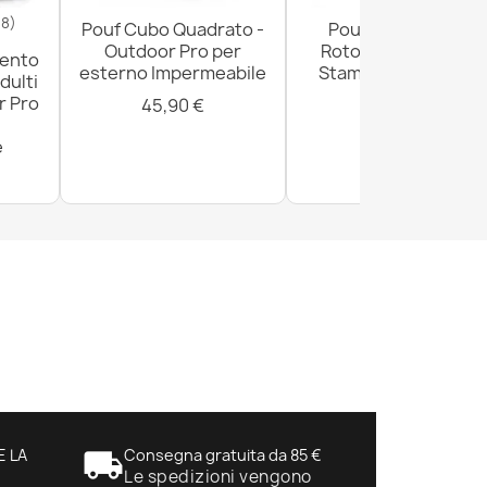
18)
Pouf Cubo Quadrato -
Pouf Poggiapiedi
Outdoor Pro per
Rotondo - Tessuto
mento
esterno Impermeabile
Stampato Premium
dulti
r Pro
45,90 €
29,90 €
e
E LA
local_shipping
Consegna gratuita da 85 €
Le spedizioni vengono