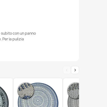
O SISAL 1001 geometrica bianco
ie subito con un panno
Per la pulizia
atoia TIMO 5979 SISAL all'aperto telaio
ODOTTO DI SECONDO GRADO
‹
›