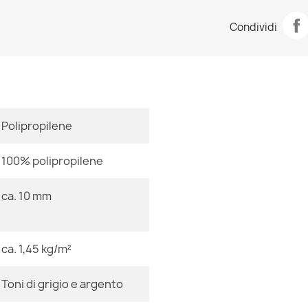
Scheda tecn
Tappeto SANT
Condividi
31,90 €
Stanza
Dimensioni
Polipropilene
Tappeto SANT
31,90 €
100% polipropilene
Colore
ca. 10 mm
Tessuto
Tappeto SANT
Forma
ca. 1,45 kg/m²
31,90 €
Motivo
Toni di grigio e argento