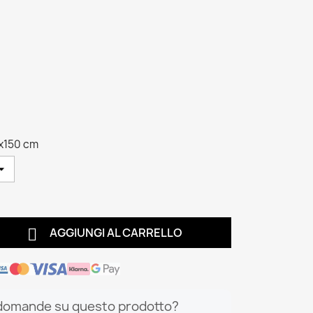
x150 cm

AGGIUNGI AL CARRELLO
domande su questo prodotto?