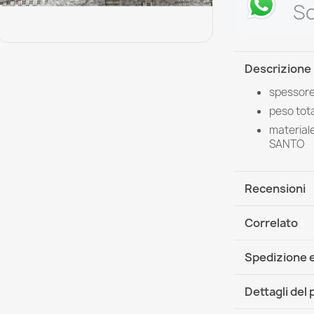
Sc
Descrizione
spessore
peso tota
material
SANTO
Recensioni
Correlato
Spedizione e
DHL / GLS In
Dettagli del