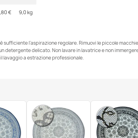
,80 €
9,0 kg
Tappeto SANT
31,90 €
 è sufficiente l’aspirazione regolare. Rimuovi le piccole macch
 detergente delicato. Non lavare in lavatrice e non immergere. 
l lavaggio a estrazione professionale.
Tappeto, pass
bianco - PR
50,90 €