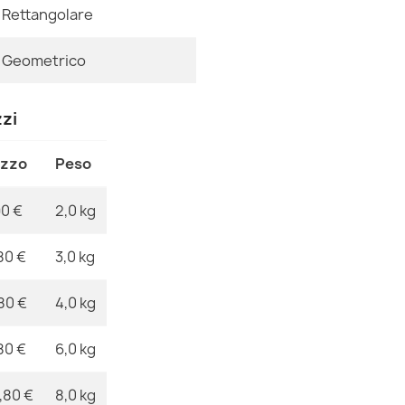
Riferimenti Sp
Rettangolare
Ean13
Tappeto SANT
Geometrico
31,90 €
MPN
zzi
ezzo
Peso
Tappeto SANT
90 €
2,0 kg
31,90 €
80 €
3,0 kg
80 €
4,0 kg
Tappeto SANT
80 €
6,0 kg
31,90 €
,80 €
8,0 kg