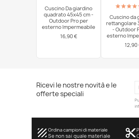
Cuscino Da giardino
quadrato 45x45 cm -
Cuscino da 
Outdoor Pro per
rettangolare
esterno Impermeabile
- Outdoor 
esterno Impe
16,90 €
12,90
Ricevi le nostre novità e le
offerte speciali
Pu
in
texture
Ordina campioni di materiale
content_cut
P
Se non sai quale materiale
O