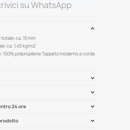
rivici su WhatsApp
expand_more
 totale: ca. 10 mm
le: ca. 1,45 kg/m2
e: 100% polipropilene Tappeto moderno a corde
expand_more
expand_more
Scrivi per primo una recensione
expand_more
ntro 24 ore
ternational
Mer, 12.08 - Lun, 17.08
expand_more
 prodotto