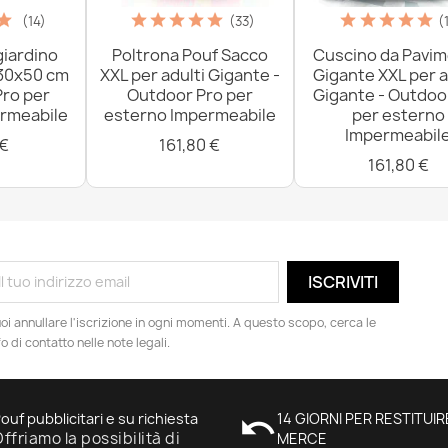
(14)
(33)
(
giardino
Poltrona Pouf Sacco
Cuscino da Pavi
 30x50 cm
XXL per adulti Gigante -
Gigante XXL per a
Pro per
Outdoor Pro per
Gigante - Outdoo
rmeabile
esterno Impermeabile
per esterno
Impermeabil
 €
161,80 €
161,80 €
oi annullare l'iscrizione in ogni momenti. A questo scopo, cerca le
fo di contatto nelle note legali.
ouf pubblicitari e su richiesta
undo
14 GIORNI PER RESTITUIR
ffriamo la possibilità di
MERCE