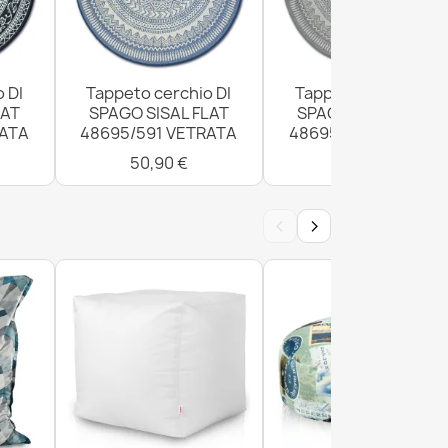
 DI
Tappeto cerchio DI
Tappeto cerchio DI
LAT
SPAGO SISAL FLAT
SPAGO SISAL FLAT
RATA
48695/591 VETRATA
48695/637 VETRATA
50,90 €
50,90 €
‹
›