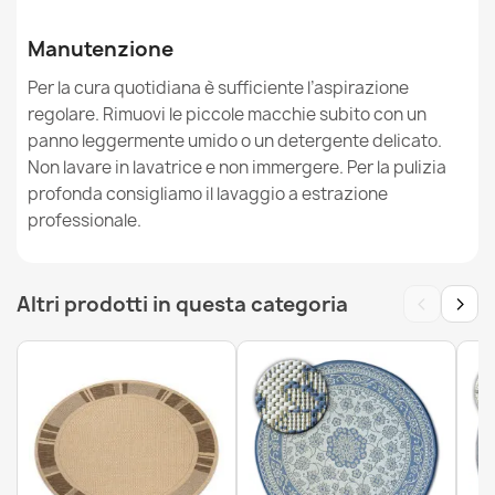
Manutenzione
Tappeto SANTO SISAL 0537 geometrica grigio
31,90 €
Per la cura quotidiana è sufficiente l’aspirazione
regolare. Rimuovi le piccole macchie subito con un
panno leggermente umido o un detergente delicato.
Non lavare in lavatrice e non immergere. Per la pulizia
profonda consigliamo il lavaggio a estrazione
professionale.
Tappeto, passatoia TIMO 5979 SISAL all'aperto telaio
bianco - PRODOTTO DI SECONDO GRADO
50,90 €
‹
›
Altri prodotti in questa categoria