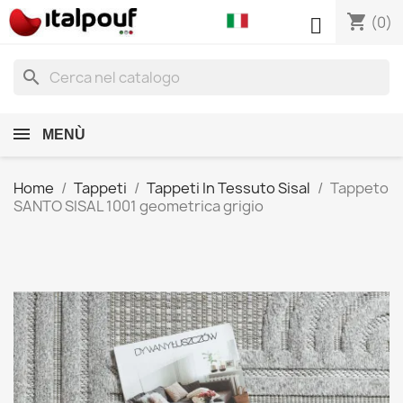
shopping_cart

(0)
search
MENÙ
Home
Tappeti
Tappeti In Tessuto Sisal
Tappeto
SANTO SISAL 1001 geometrica grigio