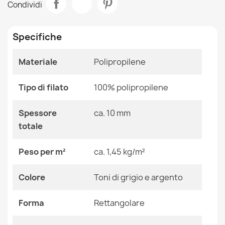
Condividi
31,90 €
Stanza
Salotto
Specifiche
Dimensioni
120x170 Cm
140x190 Cm
160x220 Cm
Materiale
Polipropilene
180x270 Cm
Tappeto SANTO SISAL 1001 geometrica bianco
200x290 Cm
31,90 €
Tipo di filato
100% polipropilene
80x150 Cm
Colore
Toni Di Grigio E Argento
Spessore
ca. 10 mm
totale
Tessuto
Polipropilene
Peso per m²
ca. 1,45 kg/m²
Tappeto SANTO SISAL 0999 geometrica grigio
Forma
Rettangolare
31,90 €
Colore
Toni di grigio e argento
Motivo
Geometrico
Forma
Rettangolare
Riferimenti Specifici