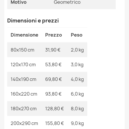
Motivo
Geometrico
Ean13
2000000116747
Tappeto SANTO SISAL 0989 geometrica bianco
31,90 €
MPN
Kabis_19856
Dimensioni e prezzi
Dimensione
Prezzo
Peso
80x150 cm
31,90 €
2,0 kg
Tappeto SANTO SISAL 0989 geometrica grigio
31,90 €
120x170 cm
53,80 €
3,0 kg
140x190 cm
69,80 €
4,0 kg
160x220 cm
93,80 €
6,0 kg
Tappeto SANTO SISAL 0537 geometrica bianco
31,90 €
180x270 cm
128,80 €
8,0 kg
200x290 cm
155,80 €
9,0 kg