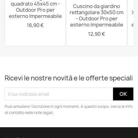
quadrato 45x45 cm -
Cuscino da giardino
P
Outdoor Pro per
rettangolare 30x50 cm
XX
esterno Impermeabile
- Outdoor Pro per
esterno Impermeabile
es
16,90 €
12,90 €
Ricevi le nostre novità e le offerte speciali
Puoi annullare l'iscrizione in ogni momenti. A questo scopo, cerca le info
di contatto nelle note legali.