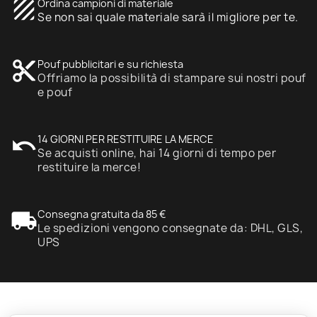
texture
Ordina campioni di materiale
Se non sai quale materiale sarà il migliore per te.
content_cut
Pouf pubblicitari e su richiesta
Offriamo la possibilità di stampare sui nostri pouf
e pouf
undo
14 GIORNI PER RESTITUIRE LA MERCE
Se acquisti online, hai 14 giorni di tempo per
restituire la merce!
local_shipping
Consegna gratuita da 85 €
Le spedizioni vengono consegnate da: DHL, GLS,
UPS