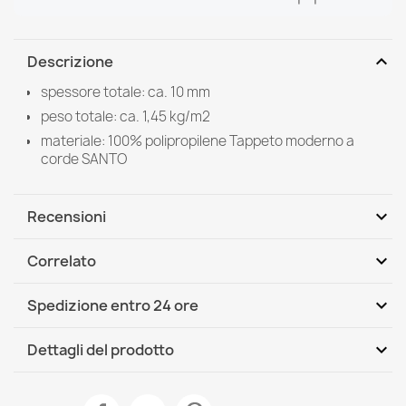
expand_more
Descrizione
spessore totale: ca. 10 mm
peso totale: ca. 1,45 kg/m2
materiale: 100% polipropilene Tappeto moderno a
corde SANTO
expand_more
Recensioni
expand_more
Correlato
Scrivi per primo una recensione
expand_more
Spedizione entro 24 ore
DHL / GLS International
Mer, 12.08 - Lun, 17.08
expand_more
Dettagli del prodotto
Scheda tecnica
Tappeto SANTO SISAL 0999 geometrica bianco