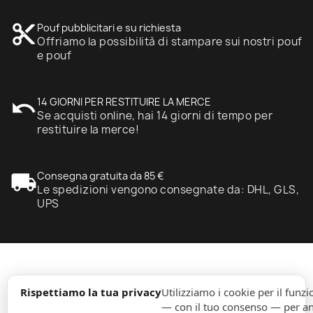
content_cut
Pouf pubblicitari e su richiesta
Offriamo la possibilità di stampare sui nostri pouf
e pouf
undo
14 GIORNI PER RESTITUIRE LA MERCE
Se acquisti online, hai 14 giorni di tempo per
restituire la merce!
local_shipping
Consegna gratuita da 85 €
Le spedizioni vengono consegnate da: DHL, GLS,
UPS
expand_more
Informazione
Rispettiamo la tua privacy
Utilizziamo i cookie per il fun
— con il tuo consenso — per ana