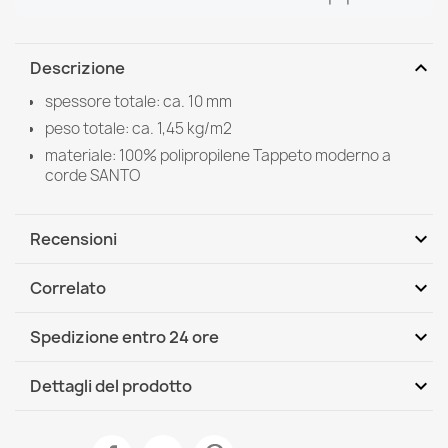
expand_more
Descrizione
spessore totale: ca. 10 mm
peso totale: ca. 1,45 kg/m2
materiale: 100% polipropilene Tappeto moderno a
corde SANTO
expand_more
Recensioni
expand_more
Correlato
Scrivi per primo una recensione
expand_more
Spedizione entro 24 ore
DHL / GLS International
Mer, 12.08 - Lun, 17.08
expand_more
Dettagli del prodotto
Scheda tecnica
Tappeto SANTO SISAL 0989 geometrica bianco