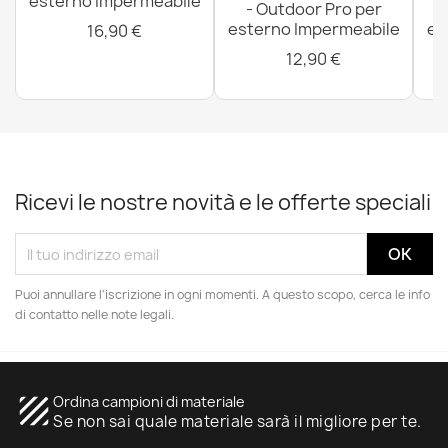
esterno Impermeabile
- Outdoor Pro per
esterno Impermeabile
es
16,90 €
12,90 €
Ricevi le nostre novità e le offerte speciali
Puoi annullare l'iscrizione in ogni momenti. A questo scopo, cerca le info
di contatto nelle note legali.
texture
Ordina campioni di materiale
Se non sai quale materiale sarà il migliore per te.