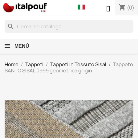
shopping_cart

(0)
search
MENÙ
Home
Tappeti
Tappeti In Tessuto Sisal
Tappeto
SANTO SISAL 0999 geometrica grigio