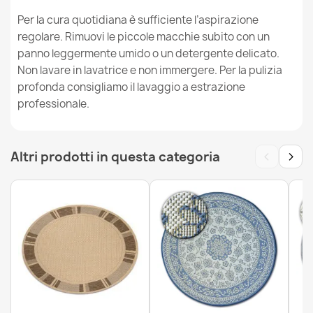
Per la cura quotidiana è sufficiente l’aspirazione
regolare. Rimuovi le piccole macchie subito con un
Tappeto SANTO SISAL 0537 geometrica grigio
panno leggermente umido o un detergente delicato.
31,90 €
Non lavare in lavatrice e non immergere. Per la pulizia
profonda consigliamo il lavaggio a estrazione
professionale.
Tappeto, passatoia TIMO 5979 SISAL all'aperto telaio
‹
›
Altri prodotti in questa categoria
bianco - PRODOTTO DI SECONDO GRADO
50,90 €