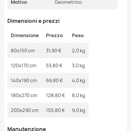
Motivo
Geometrico
Tappeto SANTO SISAL 0989 geometrica grigio
MPN
Kabis_19854
31,90 €
Dimensioni e prezzi
Dimensione
Prezzo
Peso
80x150 cm
31,90 €
2,0 kg
Tappeto SANTO SISAL 1001 geometrica bianco
31,90 €
120x170 cm
53,80 €
3,0 kg
140x190 cm
69,80 €
4,0 kg
180x270 cm
128,80 €
8,0 kg
Tappeto SANTO SISAL 0537 geometrica bianco
31,90 €
200x290 cm
155,80 €
9,0 kg
Manutenzione