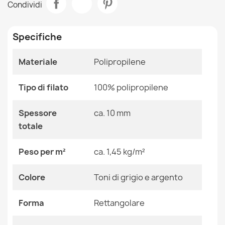
Condividi
31,90 €
Stanza
Salotto
Specifiche
Dimensioni
120x170 Cm
140x190 Cm
180x270 Cm
Materiale
Polipropilene
200x290 Cm
Tappeto SANTO SISAL 0999 geometrica bianco
80x150 Cm
31,90 €
Tipo di filato
100% polipropilene
Colore
Toni Di Grigio E Argento
Spessore
ca. 10 mm
totale
Tessuto
Polipropilene
Forma
Rettangolare
Peso per m²
ca. 1,45 kg/m²
Tappeto SANTO SISAL 1001 geometrica grigio
31,90 €
Motivo
Geometrico
Colore
Toni di grigio e argento
Riferimenti Specifici
Forma
Rettangolare
Ean13
2000000116723