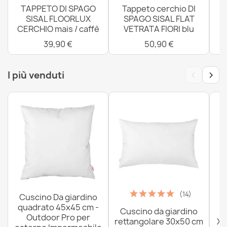
TAPPETO DI SPAGO
Tappeto cerchio DI
SISAL FLOORLUX
SPAGO SISAL FLAT
CERCHIO mais / caffè
VETRATA FIORI blu
4
39,90 €
50,90 €
‹
›
I più venduti
(14)
Cuscino Da giardino
quadrato 45x45 cm -
Cuscino da giardino
P
Outdoor Pro per
rettangolare 30x50 cm
XX